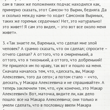
сам в таких же положениях подчас находился как,
примерно сказать, этот Самсон-то Вырин, бедняга. Да
и сколько между нами-то ходит Самсонов Выриных,
таких же горемык сердечных! Нет, это натурально!
это живет! Я сам это видел, – это вот все около меня
живет».
3. «Так знаете ли, Варенька, что сделал мне злой
человек? А срамно сказать, что он сделал; спросите –
отчего сделал? А оттого, что я смирненький, а
оттого, что я тихонький, а оттого, что добренький!
Не пришелся им по нраву, так вот и пошло на меня.
Сначала началось тем, что, «дескать, вы, Макар
Алексеевич, того да сего»; а потом стало – «что,
дескать, у Макара Алексеевича и не спрашивайте». А
теперь заключили тем, что, «уж конечно, это Макар
Алексеевич!» Вот, маточка, видите ли, как дело
пошло: все на Макара Алексеевича; они только и
умели сделать, что в пословицу ввели Макара