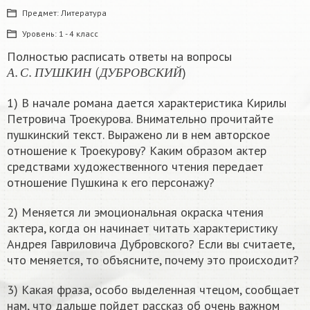
Предмет:
Литература
Уровень:
1 - 4 класс
Полностью расписать ответы на вопросы
А
.
С
.
П
У
Ш
К
И
Н
(
Д
У
Б
Р
О
В
С
К
И
Й
)
А
С
П
У
Ш
К
И
Н
Д
У
Б
Р
О
В
С
К
И
Й
1) В начале романа дается характеристика Кирилы
Петровича Троекурова. Внимательно прочитайте
пушкинский текст. Выражено ли в нем авторское
отношение к Троекурову? Каким образом актер
средствами художественного чтения передает
отношение Пушкина к его персонажу?
2) Меняется ли эмоциональная окраска чтения
актера, когда он начинает читать характеристику
Андрея Гавриловича Дубровского? Если вы считаете,
что меняется, то объясните, почему это происходит?
3) Какая фраза, особо выделенная чтецом, сообщает
нам, что дальше пойдет рассказ об очень важном