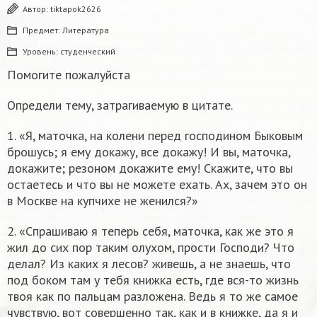
Автор:
tiktapok2626
Предмет:
Литература
Уровень:
студенческий
Помогите пожалуйста
Определи тему, затрагиваемую в цитате.
1. «Я, маточка, на колени перед господином Быковым
брошусь; я ему докажу, все докажу! И вы, маточка,
докажите; резоном докажите ему! Скажите, что вы
остаетесь и что вы не можете ехать. Ах, зачем это он
в Москве на купчихе не женился?»
2. «Спрашиваю я теперь себя, маточка, как же это я
жил до сих пор таким олухом, прости Господи? Что
делал? Из каких я лесов? живешь, а не знаешь, что
под боком там у тебя книжка есть, где вся-то жизнь
твоя как по пальцам разложена. Ведь я то же самое
чувствую, вот совершенно так, как и в книжке, да я и