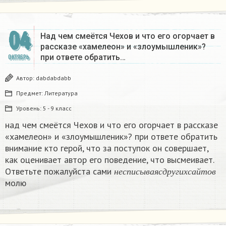
04
Над чем смеётся Чехов и что его огорчает в
рассказе «хамелеон» и «злоумышленик»?
при ответе обратить…
ОКТЯБРЬ
Автор:
dabdabdabb
Предмет:
Литература
Уровень:
5 - 9 класс
над чем смеётся Чехов и что его огорчает в рассказе
«хамелеон» и «злоумышленик»? при ответе обратить
внимание кто герой, что за поступок он совершает,
как оценивает автор его поведение, что высмеивает.
н
е
с
п
и
с
ы
в
а
я
с
д
р
у
г
и
х
с
а
й
т
о
в
Ответьте пожалуйста сами
н
е
с
п
и
с
ы
в
а
я
с
д
р
у
г
и
х
с
а
й
т
о
в
молю