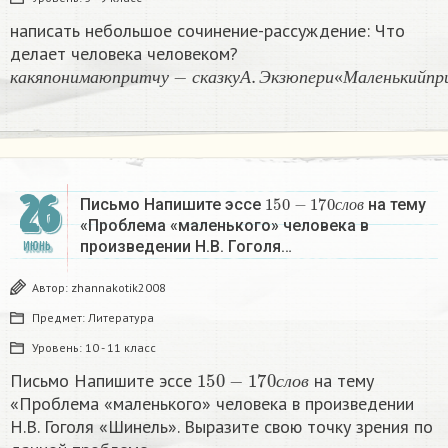
написать небольшое сочинение-рассуждение: Что
делает человека человеком?
к
а
к
я
п
о
н
и
м
а
ю
п
р
и
т
ч
у
−
с
к
а
з
к
у
А
.
Э
к
з
ю
п
е
р
и
«
М
а
л
е
н
ь
к
и
й
п
р
к
а
к
я
п
о
н
и
м
а
ю
п
р
и
т
ч
у
с
к
а
з
к
у
А
Э
к
з
ю
п
е
р
и
«
М
а
л
е
н
ь
к
и
й
п
р
26
150
−
170
с
л
о
в
Письмо Напишите эссе
на тему
с
л
о
в
«Проблема «маленького» человека в
произведении Н.В. Гоголя…
ИЮНЬ
Автор:
zhannakotik2008
Предмет:
Литература
Уровень:
10 - 11 класс
150
−
170
с
л
о
в
Письмо Напишите эссе
на тему
с
л
о
в
«Проблема «маленького» человека в произведении
Н.В. Гоголя «Шинель». Выразите свою точку зрения по