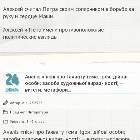
Алексей считал Петра своим соперником в борьбе за
руку и сердце Маши.
Алексей и Петр имели противоположные
политические взгляды.
24
Аналіз «пісні про Гаявату тема: igeя; дійові
особи; засоби художньої вираз- ності; —
витети: метафори…
ДЕКАБРЬ
Автор:
Alsu252525
Предмет:
Литература
Уровень:
5 - 9 класс
Аналіз «пісні про Гаявату тема: igeя; дійові особи;
засоби художньої вираз- ності; — витети: метафори