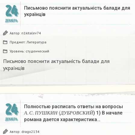
24
Письмово пояснити актуальність балади для
українців
ДЕКАБРЬ
Автор:
n1kitalev74
Предмет:
Литература
Уровень:
студенческий
Письмово пояснити актуальність балади для
українців
24
Полностью расписать ответы на вопросы
А
.
С
.
П
У
Ш
К
И
Н
(
Д
У
Б
Р
О
В
С
К
И
Й
) 1) В начале
А
С
П
У
Ш
К
И
Н
Д
У
Б
Р
О
В
С
К
И
Й
романа дается характеристика…
ДЕКАБРЬ
Автор:
drago2134