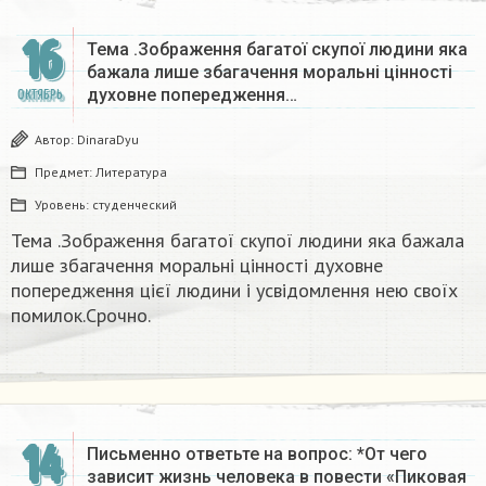
16
Тема .Зображення багатої скупої людини яка
бажала лише збагачення моральні цінності
духовне попередження…
ОКТЯБРЬ
Автор:
DinaraDyu
Предмет:
Литература
Уровень:
студенческий
Тема .Зображення багатої скупої людини яка бажала
лише збагачення моральні цінності духовне
попередження цієї людини і усвідомлення нею своїх
помилок.Срочно.
14
Письменно ответьте на вопрос: *От чего
зависит жизнь человека в повести «Пиковая