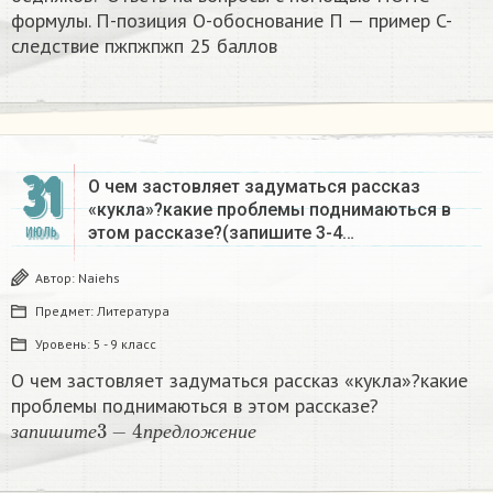
формулы. П-позиция О-обоснование П — пример C-
следствие пжпжпжп 25 баллов​
31
О чем застовляет задуматься рассказ
«кукла»?какие проблемы поднимаються в
этом рассказе?(запишите 3-4…
ИЮЛЬ
Автор:
Naiehs
Предмет:
Литература
Уровень:
5 - 9 класс
О чем застовляет задуматься рассказ «кукла»?какие
проблемы поднимаються в этом рассказе?
з
а
п
и
ш
и
т
е
3
−
4
п
р
е
д
л
о
ж
е
н
и
е
з
а
п
и
ш
и
т
е
п
р
е
д
л
о
ж
е
н
и
е