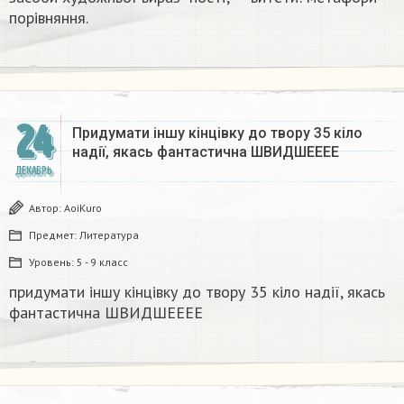
порівняння.​
24
Придумати іншу кінцівку до твору 35 кіло
надії, якась фантастична​ ШВИДШЕЕЕЕ
ДЕКАБРЬ
Автор:
AoiKuro
Предмет:
Литература
Уровень:
5 - 9 класс
придумати іншу кінцівку до твору 35 кіло надії, якась
фантастична​ ШВИДШЕЕЕЕ