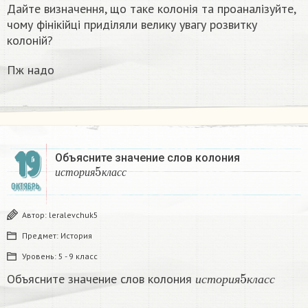
Дайте визначення, що таке колонія та проаналізуйте,
чому фінікійці приділяли велику увагу розвитку
колоній?
Пж надо
19
Объясните значение слов колония
и
с
т
о
р
и
я
5
к
л
а
с
с
и
с
т
о
р
и
я
к
л
а
с
с
ОКТЯБРЬ
Автор:
leralevchuk5
Предмет:
История
Уровень:
5 - 9 класс
и
с
т
о
р
и
я
5
к
л
а
с
с
Объясните значение слов колония
и
с
т
о
р
и
я
к
л
а
с
с