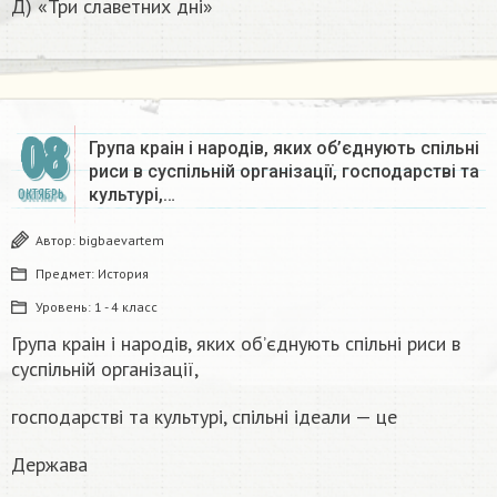
Д) «Три славетних дні»
08
Група краін і народів, яких об’єднують спiльні
риси в суспільній організації, господарстві та
культурі,…
ОКТЯБРЬ
Автор:
bigbaevartem
Предмет:
История
Уровень:
1 - 4 класс
Група краін і народів, яких об’єднують спiльні риси в
суспільній організації,
господарстві та культурі, спiльнi iдеали — це
Держава