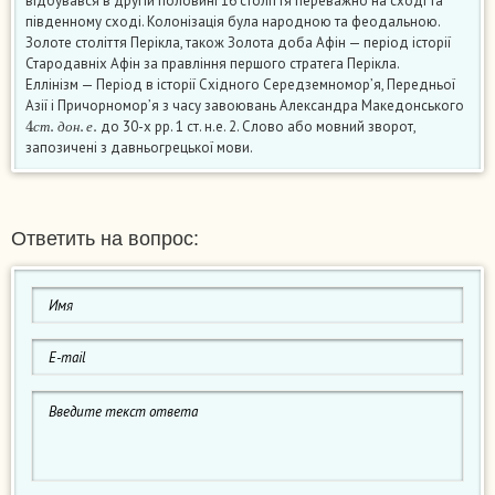
відбувався в другій половині 16 століття переважно на сході та
південному сході. Колонізація була народною та феодальною.
Золоте століття Перікла, також Золота доба Афін — період історії
Стародавніх Афін за правління першого стратега Перікла.
Еллінізм — Період в історії Східного Середземномор’я, Передньої
Азії і Причорномор’я з часу завоювань Александра Македонського
4
с
т
.
д
о
н
.
е
.
до 30-х рр. 1 ст. н.е. 2. Слово або мовний зворот,
с
т
д
о
н
е
запозичені з давньогрецької мови.
Ответить на вопрос: