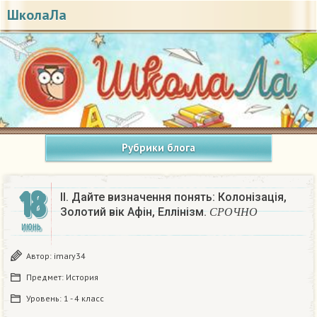
ШколаЛа
Рубрики блога
18
II. Дайте визначення понять: Колонізація,
С
Р
О
Ч
Н
О
Золотий вік Афін, Еллінізм.
С
Р
О
Ч
Н
О
ИЮНЬ
Автор:
imary34
Предмет:
История
Уровень:
1 - 4 класс