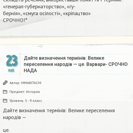
«генерал-губернаторство», «гу-
бернія», «смуга осілості», «кріпацтво»
СРОЧНО!°​
23
Дайте визначення термінів: Велике
переселення народів — це. Варвари- СРОЧНО
НАДА​
МАЙ
Автор:
HIMARITACHI
Предмет:
История
Уровень:
5 - 9 класс
Дайте визначення термінів: Велике переселення
народів —
це.