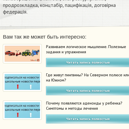
продрозкладка, концтабір, пацифікація, договірна
федерація.
Вам так же может быть интересно:
Развиваем логическое мышление. Полезные
задания и упражнения
Читать запись полностью
Где живут пингвины? На Северном полюсе ил
на Южном?
Читать запись полностью
Почему появляются аденоиды у ребенка?
Симптомы и методы лечения
Читать запись полностью