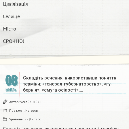
Цивілізація
Селище
Місто
СРОЧНО!
08
Складіть речення, використавши поняття і
терміни: «генерал-губернаторство», «гу-
бернія», «смуга осілості»,…
НОЯБРЬ
Автор:
vera6207678
Предмет:
История
Уровень:
5 - 9 класс
Складіть речення, використавши поняття і терміни: