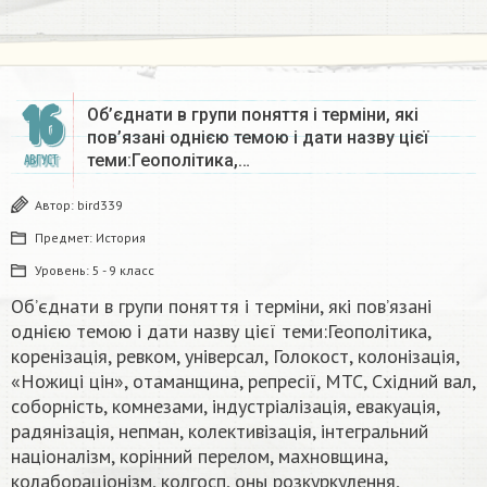
16
Об’єднати в групи поняття і терміни, які
пов’язані однією темою і дати назву цієї
теми:Геополітика,…
АВГУСТ
Автор:
bird339
Предмет:
История
Уровень:
5 - 9 класс
Об’єднати в групи поняття і терміни, які пов’язані
однією темою і дати назву цієї теми:Геополітика,
коренізація, ревком, універсал, Голокост, колонізація,
«Ножиці цін», отаманщина, репресії, МТС, Східний вал,
соборність, комнезами, індустріалізація, евакуація,
радянізація, непман, колективізація, інтегральний
націоналізм, корінний перелом, махновщина,
колабораціонізм, колгосп, оны розкуркулення,