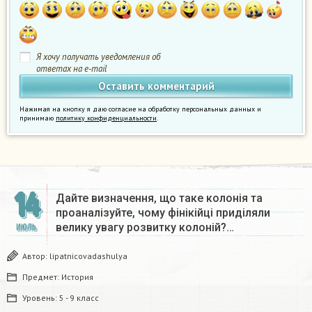
Я хочу получать уведомления об
ответах на e-mail
Нажимая на кнопку я даю согласие на обработку персональных данных и
принимаю
политику конфиденциальности
.
14
Дайте визначення, що таке колонія та
проаналізуйте, чому фінікійці приділяли
велику увагу розвитку колоній?…
ИЮЛЬ
Автор:
lipatnicovadashulya
Предмет:
История
Уровень:
5 - 9 класс