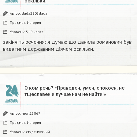
оскільки.
ДЕКАБРЬ
Автор:
dada2905dada
Предмет:
История
Уровень:
5 - 9 класс
закінчіть речення: я думаю що данила романович був
видатним державним діячем оскільки.
24
О ком речь? «Праведен, умен, спокоен, не
тщеславен и лучше нам не найти!»
ДЕКАБРЬ
Автор:
morl15867
Предмет:
История
Уровень:
студенческий