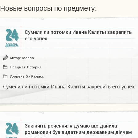
Новые вопросы по предмету:
24
Сумели ли потомки Ивана Калиты закрепить
его успех
ДЕКАБРЬ
Автор:
loooda
Предмет:
История
Уровень:
5 - 9 класс
Сумели ли потомки Ивана Калиты закрепить его успех
24
Закінчіть речення: я думаю що данила
романович був видатним державним діячем