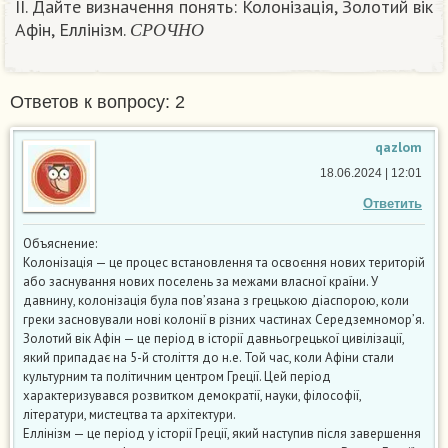
II. Дайте визначення понять: Колонізація, Золотий вік
С
Р
О
Ч
Н
О
Афін, Еллінізм.
С
Р
О
Ч
Н
О
Ответов к вопросу: 2
qazlom
18.06.2024 | 12:01
Ответить
Объяснение:
Колонізація — це процес встановлення та освоєння нових територій
або заснування нових поселень за межами власної країни. У
давнину, колонізація була пов’язана з грецькою діаспорою, коли
греки засновували нові колонії в різних частинах Середземномор’я.
Золотий вік Афін — це період в історії давньогрецької цивілізації,
який припадає на 5-й століття до н.е. Той час, коли Афіни стали
культурним та політичним центром Греції. Цей період
характеризувався розвитком демократії, науки, філософії,
літератури, мистецтва та архітектури.
Еллінізм — це період у історії Греції, який наступив після завершення