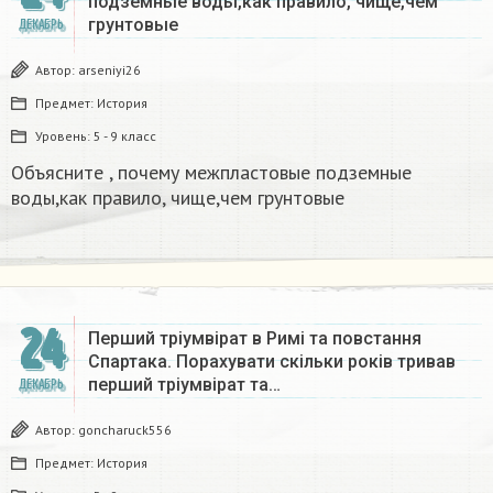
подземные воды,как правило, чище,чем
грунтовые​
ДЕКАБРЬ
Автор:
arseniyi26
Предмет:
История
Уровень:
5 - 9 класс
Объясните , почему межпластовые подземные
воды,как правило, чище,чем грунтовые​
24
Перший тріумвірат в Римі та повстання
Спартака. Порахувати скільки років тривав
перший тріумвірат та…
ДЕКАБРЬ
Автор:
goncharuck556
Предмет:
История