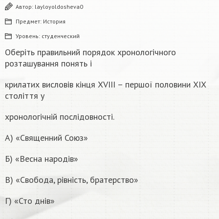
Автор:
layloyoldosheva0
Предмет:
История
Уровень:
студенческий
Оберіть правильний порядок хронологічного
розташування понять і
крилатих висловів кінця ХVІІІ – першої половини ХІХ
століття у
хронологічній послідовності.
А) «Священний Союз»
Б) «Весна народів»
В) «Свобода, рівність, братерство»
Г) «Сто днів»