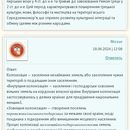
перських воєн у 4 ст. до н.е. та тривав до завоювання Римом Греції у
2 ст. до н.е. Цей період характеризувався поширенням грецької
культури, мови, філософії та мистецтва на території всього
Середземномор’я, що сприяло розвитку культурної інтеграції та
обміну ідеями між різними народами.
Nicsur
18.06.2024 | 12:08
Ответить
Ответ:
Колоніза́ція — заселення незайманих земель або захоплення чужих
територій із подальшим їхнім заселенням.
«Внутрішня колонізація» — заселення і господарське освоєння
вільних земель на кордонах власної країни. Внутрішня колонізація
застосовувалась у деяких країнах для придушення національних
1
меншин
.
«Зовнішня колонізація» — створення поселень
п
е
р
е
в
а
ж
н
о
с
і
л
ь
с
ь
к
о
г
о
с
п
о
д
а
р
с
ь
к
и
х
за межами своєї країни, іноді
п
е
р
е
в
а
ж
н
о
с
і
л
ь
с
ь
к
о
г
о
с
п
о
д
а
р
с
ь
к
и
х
поєднана з підкоренням або винищенням місцевого населення.
з
а
с
е
л
е
н
н
я
й
г
о
с
п
о
д
а
р
с
ь
к
о
г
о
о
с
в
о
є
н
н
я
Процес колонізації
земель
з
а
с
е
л
е
н
н
я
й
г
о
с
п
о
д
а
р
с
ь
к
о
г
о
о
с
в
о
є
н
н
я