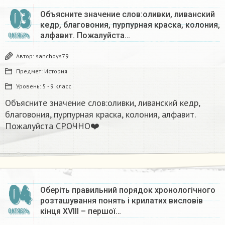
03
Объясните значение слов:оливки, ливанский
кедр, благовония, пурпурная краска, колония,
алфавит. Пожалуйста…
ОКТЯБРЬ
Автор:
sanchoys79
Предмет:
История
Уровень:
5 - 9 класс
Объясните значение слов:оливки, ливанский кедр,
благовония, пурпурная краска, колония, алфавит.
Пожалуйста СРОЧНО❤️​
04
Оберіть правильний порядок хронологічного
розташування понять і крилатих висловів
кінця ХVІІІ – першої…
ОКТЯБРЬ