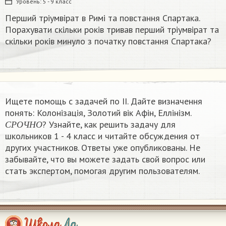
Уровень:
5 - 9 класс
Перший тріумвірат в Римі та повстання Спартака.
Порахувати скільки років тривав перший тріумвірат та
скільки років минуло з початку повстання Спартака?
Ищете помощь с задачей по II. Дайте визначення
понять: Колонізація, Золотий вік Афін, Еллінізм.
С
Р
О
Ч
Н
О
​? Узнайте, как решить задачу для
С
Р
О
Ч
Н
О
школьников 1 - 4 класс и читайте обсуждения от
других участников. Ответы уже опубликованы. Не
забывайте, что вы можете задать свой вопрос или
стать экспертом, помогая другим пользователям.