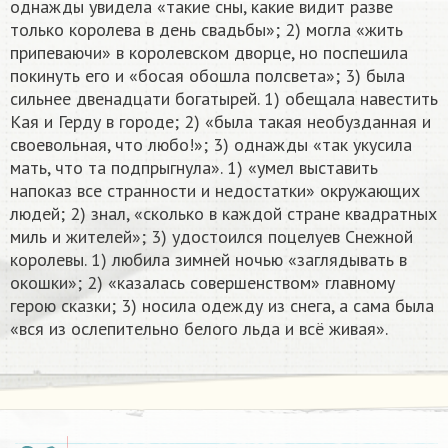
однажды увидела «такие сны, какие видит разве
только королева в день свадьбы»; 2) могла «жить
припеваючи» в королевском дворце, но поспешила
покинуть его и «босая обошла полсвета»; 3) была
сильнее двенадцати богатырей. 1) обещала навестить
Кая и Герду в городе; 2) «была такая необузданная и
своевольная, что любо!»; 3) однажды «так укусила
мать, что та подпрыгнула». 1) «умел выставить
напоказ все странности и недостатки» окружающих
людей; 2) знал, «сколько в каждой стране квадратных
миль и жителей»; 3) удостоился поцелуев Снежной
королевы. 1) любила зимней ночью «заглядывать в
окошки»; 2) «казалась совершенством» главному
герою сказки; 3) носила одежду из снега, а сама была
«вся из ослепительно белого льда и всё живая». ​