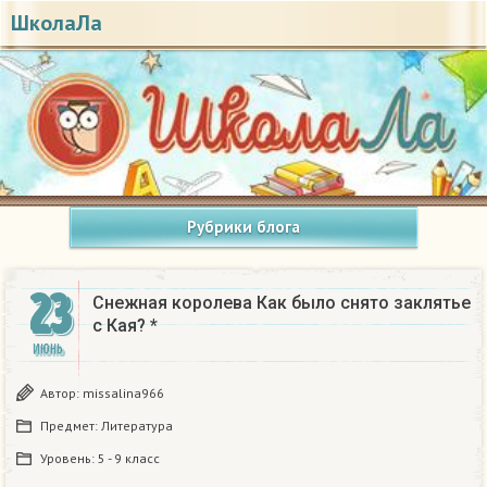
ШколаЛа
Рубрики блога
23
Снежная королева Как было снято заклятье
с Кая? *​
ИЮНЬ
Автор:
missalina966
Предмет:
Литература
Уровень:
5 - 9 класс