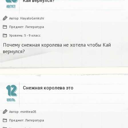
Кай вернулся?
АВГУСТ
Автор:
HayatoGenkshi
Предмет:
Литература
Уровень:
5 - 9 класс
Почему снежная королева не хотела чтобы Кай
вернулся?
12
Снежная королева это​
ИЮЛЬ
Автор:
minttea05
Предмет:
Литература