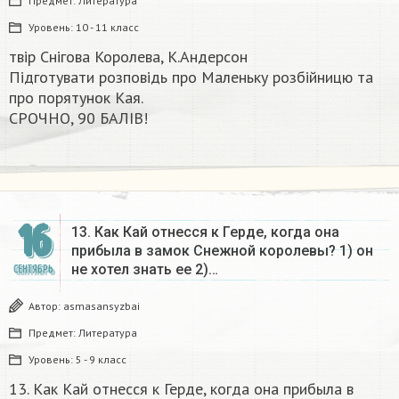
Предмет:
Литература
Уровень:
10 - 11 класс
твір Снігова Королева, К.Андерсон
Підготувати розповідь про Маленьку розбійницю та
про порятунок Кая.
СРОЧНО, 90 БАЛІВ!​
16
13. Как Кай отнесся к Герде, когда она
прибыла в замок Снежной королевы? 1) он
не хотел знать ее 2)…
СЕНТЯБРЬ
Автор:
asmasansyzbai
Предмет:
Литература
Уровень:
5 - 9 класс
13. Как Кай отнесся к Герде, когда она прибыла в