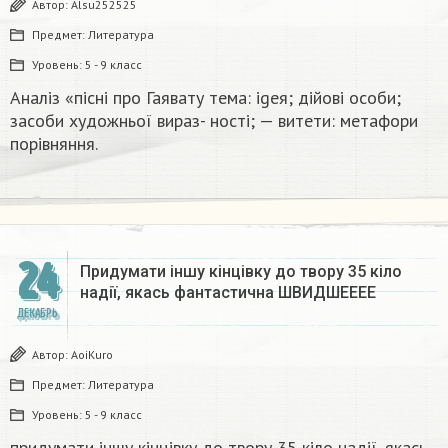
Автор:
Alsu252525
Предмет:
Литература
Уровень:
5 - 9 класс
Аналіз «пісні про Гаявату тема: igeя; дійові особи;
засоби художньої вираз- ності; — витети: метафори
порівняння.​
24
Придумати іншу кінцівку до твору 35 кіло
надії, якась фантастична​ ШВИДШЕЕЕЕ
ДЕКАБРЬ
Автор:
AoiKuro
Предмет:
Литература
Уровень:
5 - 9 класс
придумати іншу кінцівку до твору 35 кіло надії, якась