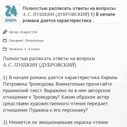
24
Полностью расписать ответы на вопросы
А
.
С
.
П
У
Ш
К
И
Н
(
Д
У
Б
Р
О
В
С
К
И
Й
) 1) В начале
А
С
П
У
Ш
К
И
Н
Д
У
Б
Р
О
В
С
К
И
Й
романа дается характеристика…
ДЕКАБРЬ
Автор:
drago2134
Предмет:
Литература
Уровень:
1 - 4 класс
Полностью расписать ответы на вопросы
А
.
С
.
П
У
Ш
К
И
Н
(
Д
У
Б
Р
О
В
С
К
И
Й
)
А
С
П
У
Ш
К
И
Н
Д
У
Б
Р
О
В
С
К
И
Й
1) В начале романа дается характеристика Кирилы
Петровича Троекурова. Внимательно прочитайте
пушкинский текст. Выражено ли в нем авторское
отношение к Троекурову? Каким образом актер
средствами художественного чтения передает
отношение Пушкина к его персонажу?
2) Меняется ли эмоциональная окраска чтения