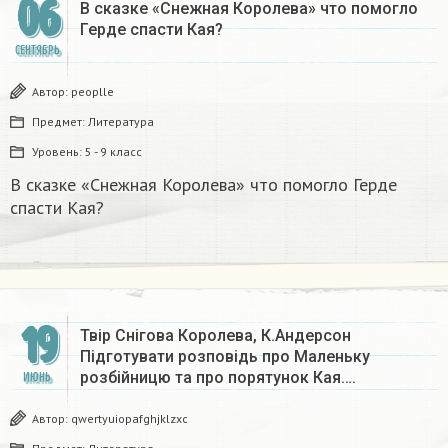
06
В сказке «Снежная Королева» что помогло
Герде спасти Кая?
СЕНТЯБРЬ
Автор:
peoplle
Предмет:
Литература
Уровень:
5 - 9 класс
В сказке «Снежная Королева» что помогло Герде
спасти Кая?
19
Твір Снігова Королева, К.Андерсон
Підготувати розповідь про Маленьку
розбійницю та про порятунок Кая….
ИЮНЬ
Автор:
qwertyuiopafghjklzxc