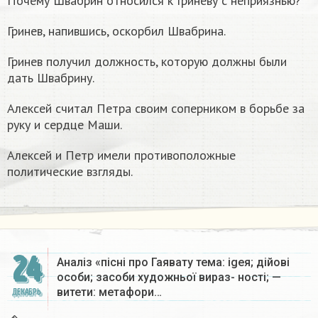
Почему Швабрин относился к Гриневу с неприязнью?
Гринев, напившись, оскорбил Швабрина.
Гринев получил должность, которую должны были
дать Швабрину.
Алексей считал Петра своим соперником в борьбе за
руку и сердце Маши.
Алексей и Петр имели противоположные
политические взгляды.
24
Аналіз «пісні про Гаявату тема: igeя; дійові
особи; засоби художньої вираз- ності; —
витети: метафори…
ДЕКАБРЬ