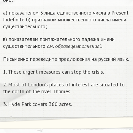
а) показателем 3 лица единственного числа в Present
Indefinite б) признаком множественного числа имени
существительного;
в) показателем притяжательного падежа имени
с
м
.
о
б
р
а
з
е
ц
в
ы
п
о
л
н
е
н
и
я
1
существительного
.
с
м
о
б
р
а
з
е
ц
в
ы
п
о
л
н
е
н
и
я
Письменно переведите предложения на русский язык.
1. These urgent measures can stop the crisis.
2. Most of London’s places of interest are situated to
the north of the river Thames.
3. Hyde Park covers 360 acres.