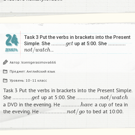
б
24
Task 3 Put the verbs in brackets into the Present
g
e
t
Simple. She ………….
up at 5:00. She …………….
n
o
t
/
w
a
t
c
h
…
ДЕКАБРЬ
Автор:
ksenigerasimova666
Предмет:
Английский язык
Уровень:
10 - 11 класс
Task 3 Put the verbs in brackets into the Present Simple.
g
e
t
n
o
t
/
w
a
t
c
h
She ………….
up at 5:00. She …………….
h
a
v
e
a DVD in the evening. He ………….
a cup of tea in
n
o
t
/
g
o
the eveving. He ………………
to bed at 10:00. ​