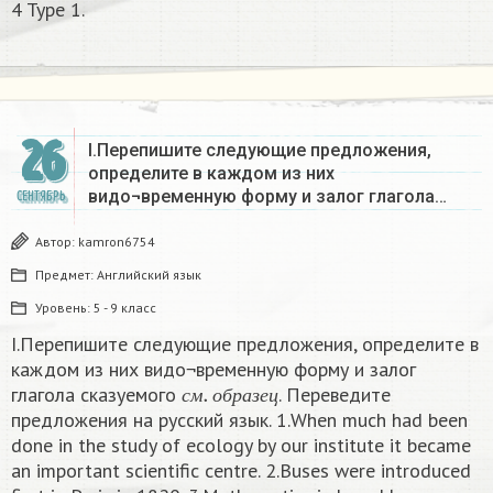
4 Type 1. ​
26
I.Перепишите следующие предложения,
определите в каждом из них
видо¬временную форму и залог глагола…
СЕНТЯБРЬ
Автор:
kamron6754
Предмет:
Английский язык
Уровень:
5 - 9 класс
I.Перепишите следующие предложения, определите в
каждом из них видо¬временную форму и залог
с
м
.
о
б
р
а
з
е
ц
глагола сказуемого
. Переведите
с
м
о
б
р
а
з
е
ц
предложения на русский язык. 1.When much had been
done in the study of ecology by our institute it became
an important scientific centre. 2.Buses were introduced