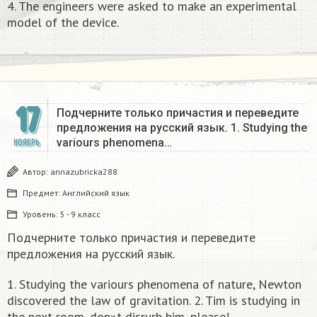
4. The engineers were asked to make an experimental
model of the device.
17
Подчерните только причастия и переведите
предложения на русский язык. 1. Studying the
variours phenomena…
НОЯБРЬ
Автор:
annazubricka288
Предмет:
Английский язык
Уровень:
5 - 9 класс
Подчерните только причастия и переведите
предложения на русский язык.
1. Studying the variours phenomena of nature, Newton
discovered the law of gravitation. 2. Tim is studying in
the next room, don»t disrurb him, please!