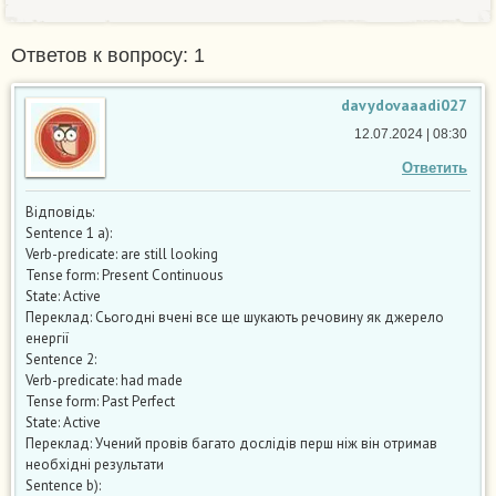
Ответов к вопросу: 1
davydovaaadi027
12.07.2024 | 08:30
Ответить
Відповідь:
Sentence 1 а):
Verb-predicate: are still looking
Tense form: Present Continuous
State: Active
Переклад: Сьогодні вчені все ще шукають речовину як джерело
енергії
Sentence 2:
Verb-predicate: had made
Tense form: Past Perfect
State: Active
Переклад: Учений провів багато дослідів перш ніж він отримав
необхідні результати
Sentence b):