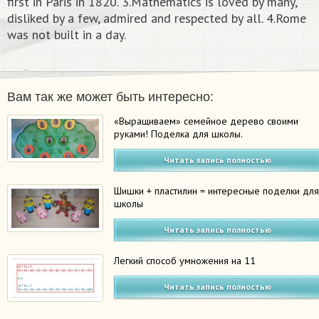
first in Paris in 1820. 3.Mathematics is loved by many,
disliked by a few, admired and respected by all. 4.Rome
was not built in a day.
Вам так же может быть интересно:
«Выращиваем» семейное дерево своими
руками! Поделка для школы.
Читать запись полностью
Шишки + пластилин = интересные поделки дл
школы
Читать запись полностью
Легкий способ умножения на 11
Читать запись полностью