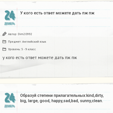
24
У кого есть ответ можете дать пж пж ​
ДЕКАБРЬ
Автор:
Dim20992
Предмет:
Английский язык
Уровень:
5 - 9 класс
у кого есть ответ можете дать пж пж
24
Образуй степени прилагательных:kind,dirty,
big, large, good, happy,sad,bad, sunny,clean.​
ДЕКАБРЬ