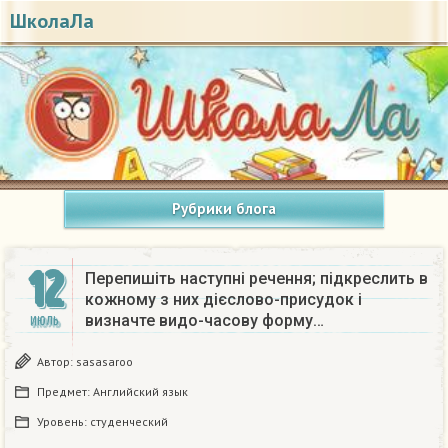
ШколаЛа
Рубрики блога
12
Перепишіть наступні речення; підкреслить в
кожному з них дієслово-присудок і
визначте видо-часову форму…
ИЮЛЬ
Автор:
sasasaroo
Предмет:
Английский язык
Уровень:
студенческий