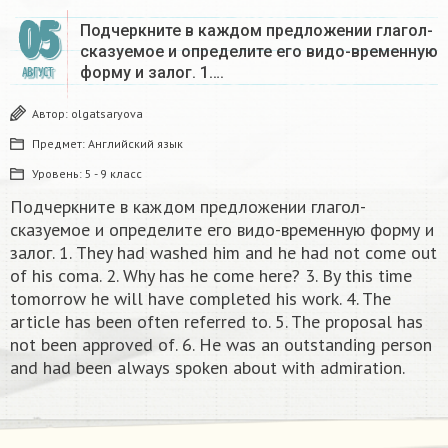
05
Подчеркните в каждом предложении глагол-
сказуемое и определите его видо-временную
форму и залог. 1….
АВГУСТ
Автор:
olgatsaryova
Предмет:
Английский язык
Уровень:
5 - 9 класс
Подчеркните в каждом предложении глагол-
сказуемое и определите его видо-временную форму и
залог. 1. They had washed him and he had not come out
of his coma. 2. Why has he come here? 3. By this time
tomorrow he will have completed his work. 4. The
article has been often referred to. 5. The proposal has
not been approved of. 6. He was an outstanding person
and had been always spoken about with admiration.