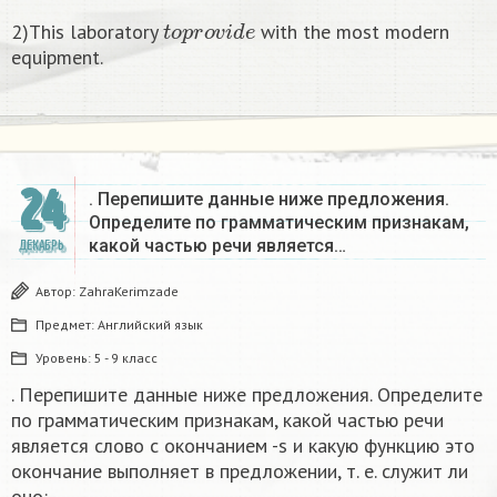
t
o
p
r
o
v
i
d
e
2)This laboratory
with the most modern
equipment.
24
. Перепишите данные ниже предложения.
Определите по грамматическим признакам,
какой частью речи является…
ДЕКАБРЬ
Автор:
ZahraKerimzade
Предмет:
Английский язык
Уровень:
5 - 9 класс
. Перепишите данные ниже предложения. Определите
по грамматическим признакам, какой частью речи
является слово с окончанием -s и какую функцию это
окончание выполняет в предложении, т. е. служит ли
оно: