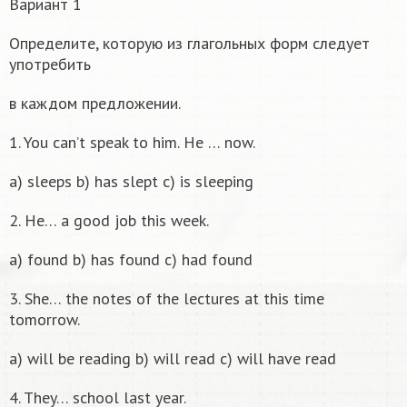
Вариант 1
Определите, которую из глагольных форм следует
употребить
в каждом предложении.
1. You can’t speak to him. He … now.
a) sleeps b) has slept c) is sleeping
2. He… a good job this week.
a) found b) has found c) had found
3. She… the notes of the lectures at this time
tomorrow.
a) will be reading b) will read c) will have read
4. They… school last year.