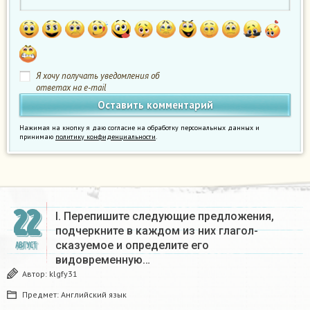
Я хочу получать уведомления об
ответах на e-mail
Нажимая на кнопку я даю согласие на обработку персональных данных и
принимаю
политику конфиденциальности
.
22
I. Перепишите следующие предложения,
подчеркните в каждом из них глагол-
сказуемое и определите его
АВГУСТ
видовременную…
Автор:
klgfy31
Предмет:
Английский язык