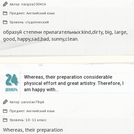
Автор:
nargiza200416
Предмет:
Английский язык
Уровень:
студенческий
образуй степени прилагательных:kind,dirty, big, large,
good, happy,sad,bad, sunny,clean.​
24
Whereas, their preparation considerable
physical effort and great artistry. Therefore, I
am happy with…
ДЕКАБРЬ
Автор:
yaroslav78qik
Предмет:
Английский язык
Уровень:
10 - 11 класс
Whereas, their preparation