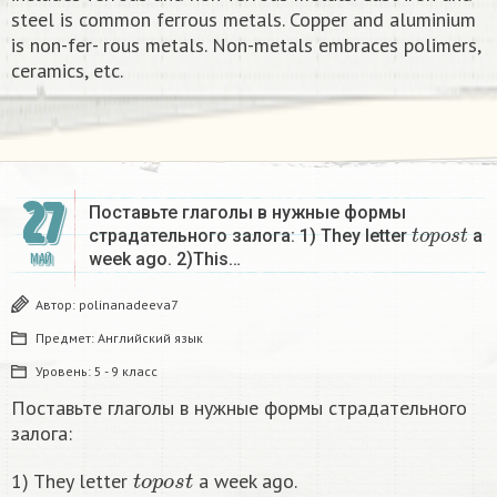
steel is common ferrous metals. Copper and aluminium
is non-fer- rous metals. Non-metals embraces polimers,
ceramics, etc.
27
Поставьте глаголы в нужные формы
t
o
p
o
s
t
страдательного залога: 1) They letter
a
week ago. 2)This…
МАЙ
Автор:
polinanadeeva7
Предмет:
Английский язык
Уровень:
5 - 9 класс
Поставьте глаголы в нужные формы страдательного
залога:
t
o
p
o
s
t
1) They letter
a week ago.