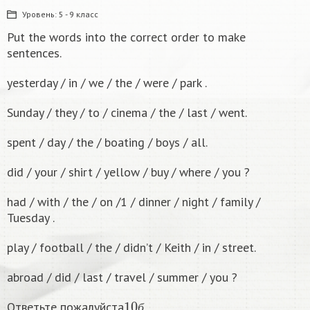
Уровень:
5 - 9 класс
Put the words into the correct order to make
sentences.
yesterday / in / we / the / were / park .
Sunday / they / to / cinema / the / last / went.
spent / day / the / boating / boys / all.
did / your / shirt / yellow / buy / where / you ?
had / with / the / on /1 / dinner / night / family /
Tuesday .
play / football / the / didn’t / Keith / in / street.
abroad / did / last / travel / summer / you ?
10
б
Ответьте пожалуйста