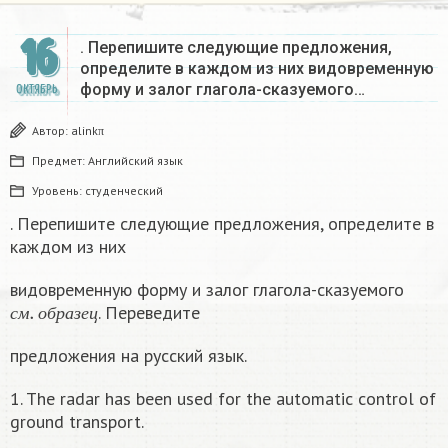
16
. Перепишите следующие предложения,
определите в каждом из них видовременную
форму и залог глагола-сказуемого…
ОКТЯБРЬ
Автор:
alinkπ
Предмет:
Английский язык
Уровень:
студенческий
. Перепишите следующие предложения, определите в
каждом из них
видовременную форму и залог глагола-сказуемого
с
м
.
о
б
р
а
з
е
ц
. Переведите
с
м
о
б
р
а
з
е
ц
предложения на русский язык.
1. The radar has been used for the automatic control of
ground transport.