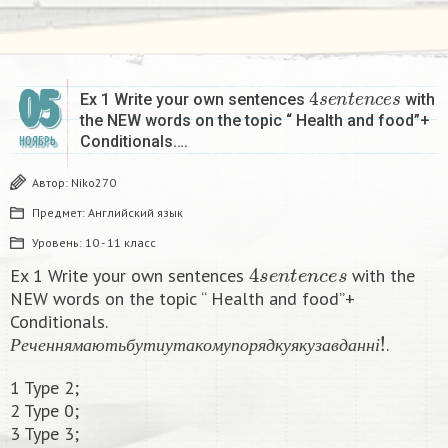
4
s
e
n
t
e
n
c
e
s
05
Ex 1 Write your own sentences
with
the NEW words on the topic “ Health and food”+
Conditionals….
НОЯБРЬ
Автор:
Niko270
Предмет:
Английский язык
Уровень:
10 - 11 класс
4
s
e
n
t
e
n
c
e
s
Ex 1 Write your own sentences
with the
NEW words on the topic “ Health and food”+
Conditionals.
Р
е
ч
е
н
н
я
м
а
ю
т
ь
б
у
т
и
у
т
а
к
о
м
у
п
о
р
я
д
к
у
я
к
у
з
а
в
д
а
н
н
і
.
Р
е
ч
е
н
н
я
м
а
ю
т
ь
б
у
т
и
у
т
а
к
о
м
у
п
о
р
я
д
к
у
я
к
у
з
а
в
д
а
н
н
і
1 Type 2;
2 Type 0;
3 Type 3;