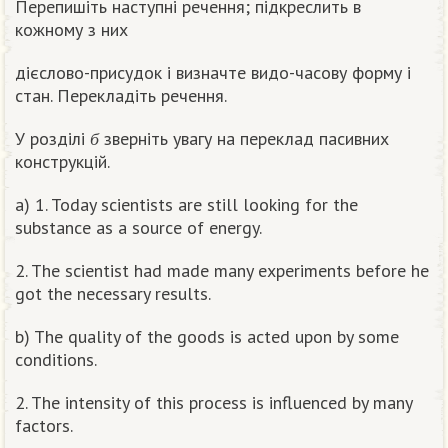
Перепишіть наступні речення; підкреслить в
кожному з них
дієслово-присудок і визначте видо-часову форму і
стан. Перекладіть речення.
б
У розділі
зверніть увагу на переклад пасивних
б
конструкцій.
a) 1. Today scientists are still looking for the
substance as a source of energy.
2. The scientist had made many experiments before he
got the necessary results.
b) The quality of the goods is acted upon by some
conditions.
2. The intensity of this process is influenced by many
factors.