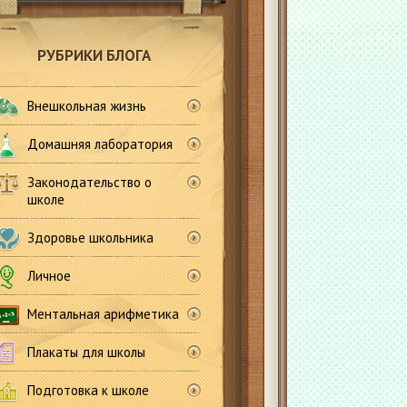
РУБРИКИ БЛОГА
Внешкольная жизнь
Домашняя лаборатория
Законодательство о
школе
Здоровье школьника
Личное
Ментальная арифметика
Плакаты для школы
Подготовка к школе