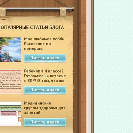
ПОПУЛЯРНЫЕ СТАТЬИ БЛОГА
Мое любимое хобби.
Рисование по
номерам.
Читать далее
Ребенок в 4 классе?
Готовьтесь к встрече
с ВПР! О том, что же
это такое.
Читать далее
Медицинские
группы здоровья для
занятий
физкультурой в
Читать далее
школе