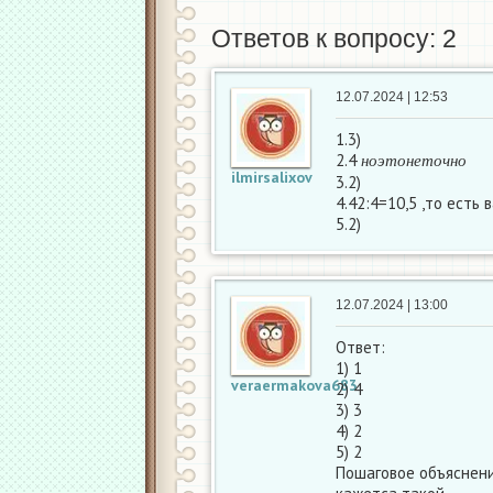
Ответов к вопросу: 2
12.07.2024 | 12:53
1.3)
н
о
э
т
о
н
е
т
о
ч
н
о
2.4
н
о
э
т
о
н
е
т
о
ч
н
о
ilmirsalixov
3.2)
4.42:4=10,5 ,то есть 
5.2)
12.07.2024 | 13:00
Ответ:
1) 1
veraermakova683
2) 4
3) 3
4) 2
5) 2
Пошаговое объяснени