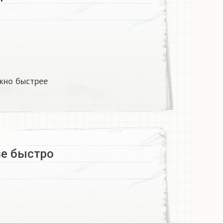
жно быстрее
e быстро​