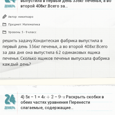
выпустила в первый день 336кг печенья, а во
второй 408кг.Всего за…
ДЕКАБРЬ
Автор:
никиткаро
Предмет:
Математика
Уровень:
5 - 9 класс
решить задачу.Кондитеская фабрика выпустила в
первый день 336кг печенья, а во второй 408кг.Всего
за два дня она выпустила 62 одинаковых ящика
печенья. Сколько ящиков печенья выпускала фабрика
каждый день?
х
+
2
9
х
–
24
4) 5х – 1 = 4
–
Раскрыть скобки в
х
х
обеих частях уравнения Перенести
слагаемые, содержащие…
ДЕКАБРЬ