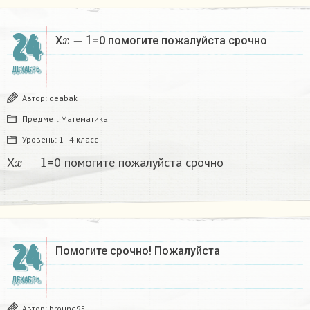
x
−
1
24
X
=0 помогите пожалуйста срочно
ДЕКАБРЬ
Автор:
deabak
Предмет:
Математика
Уровень:
1 - 4 класс
x
−
1
X
=0 помогите пожалуйста срочно
24
Помогите срочно! Пожалуйста
ДЕКАБРЬ
Автор:
broung95