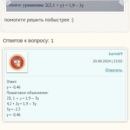
помогите решить побыстрее :)
Ответов к вопросу: 1
karink9
20.08.2024 | 13:02
Ответить
Ответ:
у = -0,46
Пошаговое объяснение:
2
,
1
+
у
2
= 1,9 — 3у
у
4,2 + 2у = 1,9 — 3у
5у = -2,3
у = -0,46