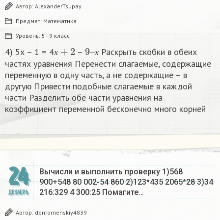
Автор:
AlexanderTsupay
Предмет:
Математика
Уровень:
5 - 9 класс
х
+
2
9
х
–
4) 5х – 1 = 4
–
Раскрыть скобки в обеих
х
х
частях уравнения Перенести слагаемые, содержащие
переменную в одну часть, а не содержащие – в
другую Привести подобные слагаемые в каждой
части Разделить обе части уравнения на
коэффициент переменной бесконечно много корней​
24
Вычисли и выполнить проверку 1)568
900+548 80 002-54 860 2)123*435 2065*28 3)34
216:329 4 300:25 Помагите…
ДЕКАБРЬ
Автор:
denromenskiy4839