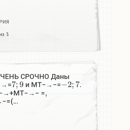
РИЯ
из 3
ЧЕНЬ СРОЧНО Даны
7
;
9
−
2
;
7
−→=
и MT−→−=
.
,
N−→+MT−→− =
−=(…