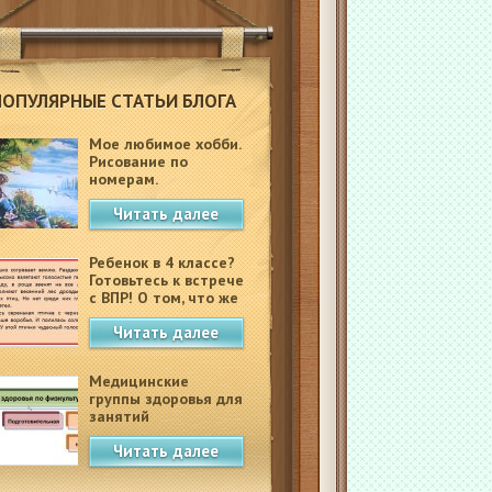
ПОПУЛЯРНЫЕ СТАТЬИ БЛОГА
Мое любимое хобби.
Рисование по
номерам.
Читать далее
Ребенок в 4 классе?
Готовьтесь к встрече
с ВПР! О том, что же
это такое.
Читать далее
Медицинские
группы здоровья для
занятий
физкультурой в
Читать далее
школе