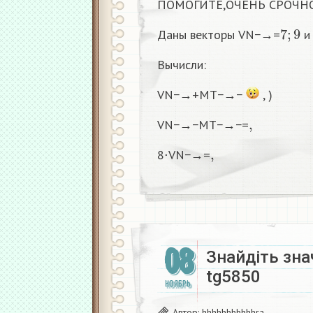
ПОМОГИТЕ,ОЧЕНЬ СРОЧН
7
;
9
Даны векторы VN−→=
и
Вычисли:
VN−→+MT−→−
, )
,
VN−→−MT−→−=
,
8⋅VN−→=
08
Знайдіть знач
tg5850
НОЯБРЬ
Автор:
hhhhhhhhhhhra