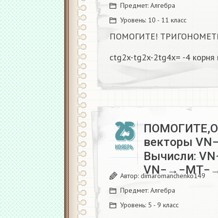
Предмет:
Алгебра
Уровень:
10 - 11 класс
ПОМОГИТЕ! ТРИГОНОМЕТ
ctg2x-tg2x-2tg4x= -4 корня 
25
ПОМОГИТЕ,О
векторы VN
НОЯБРЬ
Вычисли: V
VN−→−MT−→
Автор:
dimaromanchenko149
Предмет:
Алгебра
Уровень:
5 - 9 класс