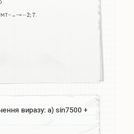
О
−
2
;
7
 MT−→−=
.
ення виразу: а) sin7500 +