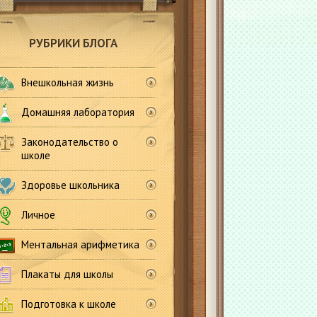
РУБРИКИ БЛОГА
Внешкольная жизнь
Домашняя лаборатория
Законодательство о
школе
Здоровье школьника
Личное
Ментальная арифметика
Плакаты для школы
Подготовка к школе