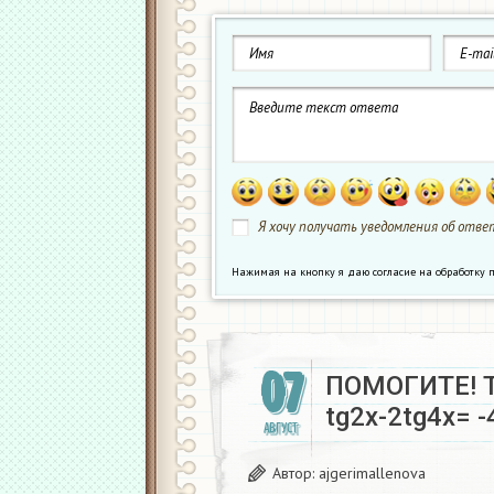
Я хочу получать уведомления об ответ
Нажимая на кнопку я даю согласие на обработк
07
ПОМОГИТЕ! 
tg2x-2tg4x= -
АВГУСТ
Автор:
ajgerimallenova