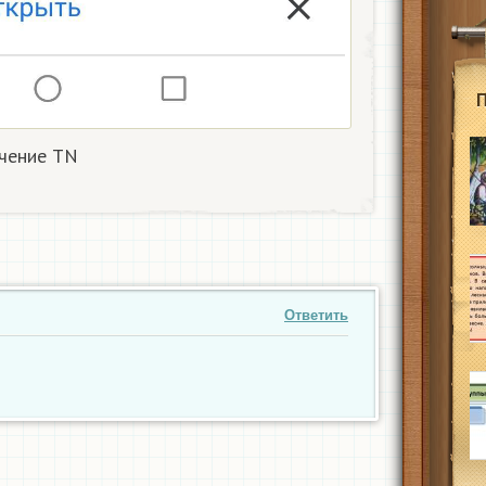
ачение TN
Ответить