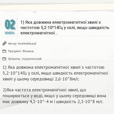
02
1) Яка довжина електромагнітної хвилі з
частотою 5,2⋅10^14Гц у склі, якщо швидкість
електромагнітної…
НОЯБРЬ
Автор:
turebekkyzyk
Предмет:
Физика
Уровень:
студенческий
1) Яка довжина електромагнітної хвилі з частотою
5,2⋅10^14Гц у склі, якщо швидкість електромагнітної
хвилі у цьому середовищі 2,6⋅10^8м/с.
2)Яка частота електромагнітної хвилі, що
поширюється у воді, якщо у цьому середовищі вона
має довжину 4,5⋅10^-4 м і швидкість 2,3⋅10^8 м/с.