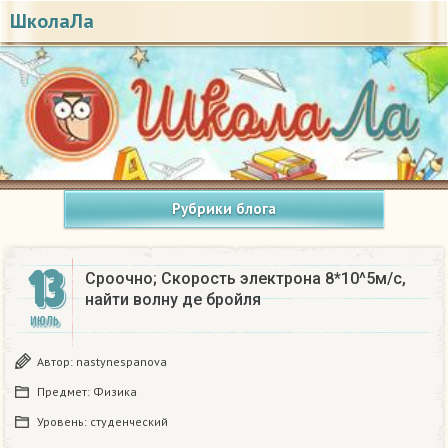
ШколаЛа
Рубрики блога
13
Сроочно; Скорость электрона 8*10^5м/с,
найти волну де бройля
ИЮЛЬ
Автор:
nastynespanova
Предмет:
Физика
Уровень:
студенческий