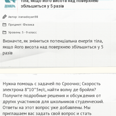
тіла, якщо його висота над поверхнею
збільшиться у 5 разів
ДЕКАБРЬ
Автор:
iranadoyan98
Предмет:
Физика
Уровень:
5 - 9 класс
Визначте, як зміниться потенціальна енергія тіла,
якщо його висота над поверхнею збільшиться у 5
разів
Нужна помощь с задачей по Сроочно; Скорость
электрона 8*10^5м/с, найти волну де бройля?
Получите подробные решения и обсуждения от
других участников для школьников студенческий.
Ответы на этот вопрос уже добавлены. Мы
приглашаем вас задать свой вопрос и стать