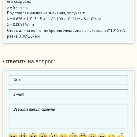
его скорость:
m
∗
v
λ = h /
Подставляя числовые значения, получаем:
9.109
×
10
−
31
к
г
∗
8
×
10
5
м
/
с
λ = 6.626 × 10^-34 Дж * с /
к
г
м
с
λ = 0.009167 нм
Ответ: длина волны де Бройля электрона при скорости 8*10^5 м/с
равна 0.009167 нм.
Ответить на вопрос: