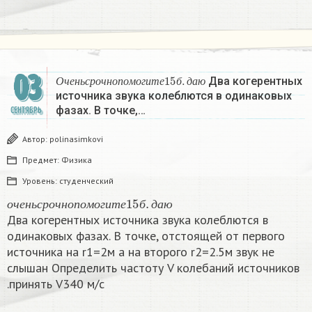
03
О
ч
е
н
ь
с
р
о
ч
н
о
п
о
м
о
г
и
т
е
15
б
.
д
а
ю
Два когерентных
О
ч
е
н
ь
с
р
о
ч
н
о
п
о
м
о
г
и
т
е
б
д
а
ю
источника звука колеблются в одинаковых
фазах. В точке,…
СЕНТЯБРЬ
Автор:
polinasimkovi
Предмет:
Физика
Уровень:
студенческий
о
ч
е
н
ь
с
р
о
ч
н
о
п
о
м
о
г
и
т
е
15
б
.
д
а
ю
о
ч
е
н
ь
с
р
о
ч
н
о
п
о
м
о
г
и
т
е
б
д
а
ю
Два когерентных источника звука колеблются в
одинаковых фазах. В точке, отстоящей от первого
источника на r1=2м а на второго r2=2.5м звук не
слышан Определить частоту V колебаний источников
.принять V340 м/с