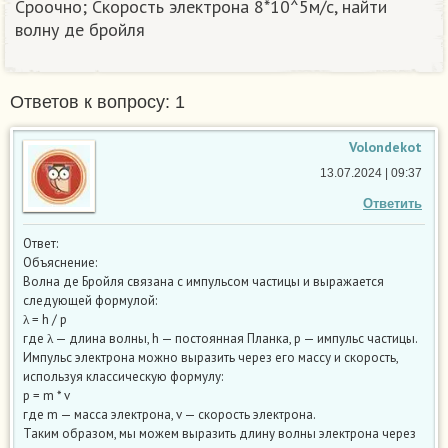
Сроочно; Скорость электрона 8*10^5м/с, найти
волну де бройля
Ответов к вопросу: 1
Volondekot
13.07.2024 | 09:37
Ответить
Ответ:
Объяснение:
Волна де Бройля связана с импульсом частицы и выражается
следующей формулой:
λ = h / p
где λ — длина волны, h — постоянная Планка, p — импульс частицы.
Импульс электрона можно выразить через его массу и скорость,
используя классическую формулу:
p = m * v
где m — масса электрона, v — скорость электрона.
Таким образом, мы можем выразить длину волны электрона через