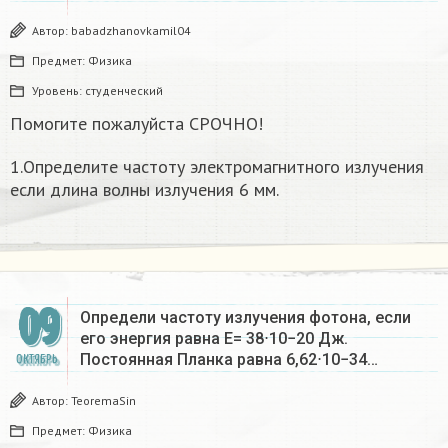
Автор:
babadzhanovkamil04
Предмет:
Физика
Уровень:
студенческий
Помогите пожалуйста СРОЧНО!
1.Определите частоту электромагнитного излучения
если длина волны излучения 6 мм.
09
Определи частоту излучения фотона, если
его энергия равна E= 38⋅10−20 Дж.
Постоянная Планка равна 6,62⋅10−34…
ОКТЯБРЬ
Автор:
TeoremaSin
Предмет:
Физика