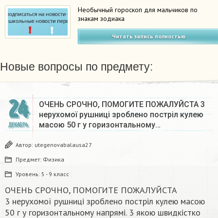
Необычный гороскоп для мальчиков по
знакам зодиака
Читать запись полностью
Новые вопросы по предмету:
24
ОЧЕНЬ СРОЧНО, ПОМОГИТЕ ПОЖАЛУЙСТА 3
нерухомої рушниці зроблено постріл кулею
масою 50 г у горизонтальному…
ДЕКАБРЬ
Автор:
utegenovabalausa27
Предмет:
Физика
Уровень:
5 - 9 класс
ОЧЕНЬ СРОЧНО, ПОМОГИТЕ ПОЖАЛУЙСТА
3 нерухомої рушниці зроблено постріл кулею масою
50 г у горизонтальному напрямі. 3 якою швидкістко