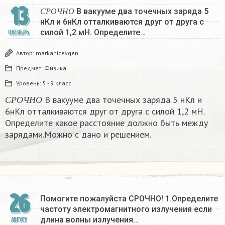
13
С
Р
О
Ч
Н
О
В вакууме два точечных заряда 5
С
Р
О
Ч
Н
О
нКл и 6нКл отталкиваются друг от друга с
силой 1,2 мН. Определите…
ОКТЯБРЬ
Автор:
markanicevgen
Предмет:
Физика
Уровень:
5 - 9 класс
С
Р
О
Ч
Н
О
В вакууме два точечных заряда 5 нКл и
С
Р
О
Ч
Н
О
6нКл отталкиваются друг от друга с силой 1,2 мН.
Определите какое расстояние должно быть между
зарядами.Можно с дано и решением.
26
Помогите пожалуйста СРОЧНО! 1.Определите
частоту электромагнитного излучения если
длина волны излучения…
АВГУСТ