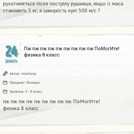
рухатиметься після пострілу рушниця, якщо її маса
становить 5 кг, а швидкість кулі 500 м/с ?​
24
Пж пж пж пж пж пж пж пж пж ПоМогИте!
физика 8 класс​
ДЕКАБРЬ
Автор:
mashzxq
Предмет:
Физика
Уровень:
5 - 9 класс
пж пж пж пж пж пж пж пж пж ПоМогИте!
физика 8 класс​