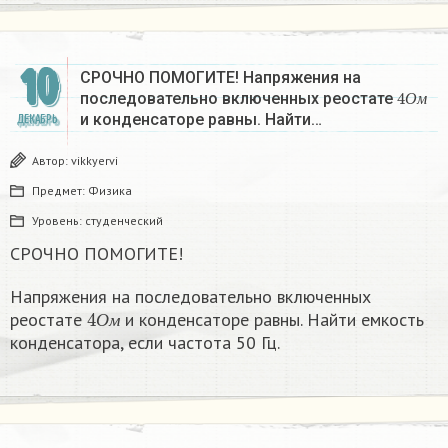
10
СРОЧНО ПОМОГИТЕ! Напряжения на
4
О
м
последовательно включенных реостате
О
м
и конденсаторе равны. Найти…
ДЕКАБРЬ
Автор:
vikkyervi
Предмет:
Физика
Уровень:
студенческий
СРОЧНО ПОМОГИТЕ!
Напряжения на последовательно включенных
4
О
м
реостате
и конденсаторе равны. Найти емкость
О
м
конденсатора, если частота 50 Гц.