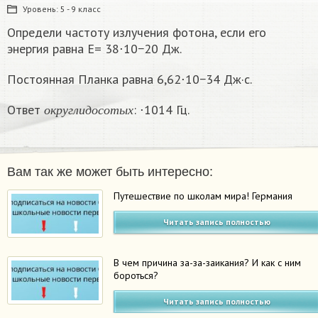
Уровень:
5 - 9 класс
Определи частоту излучения фотона, если его
энергия равна E= 38⋅10−20 Дж.
Постоянная Планка равна 6,62⋅10−34 Дж·с.
о
к
р
у
г
л
и
д
о
с
о
т
ы
х
Ответ
: ⋅1014 Гц.
о
к
р
у
г
л
и
д
о
с
о
т
ы
х
Вам так же может быть интересно:
Путешествие по школам мира! Германия
Читать запись полностью
В чем причина за-за-заикания? И как с ним
бороться?
Читать запись полностью