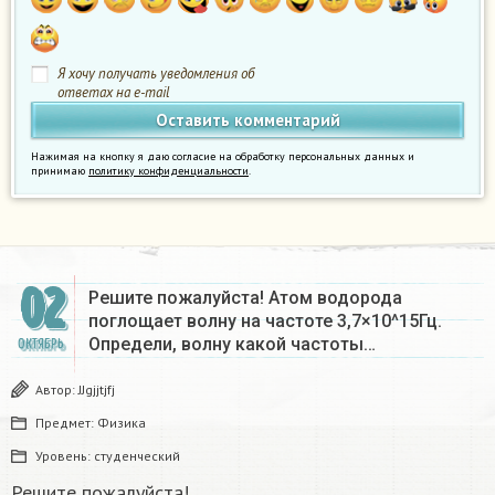
Я хочу получать уведомления об
ответах на e-mail
Нажимая на кнопку я даю согласие на обработку персональных данных и
принимаю
политику конфиденциальности
.
02
Решите пожалуйста! Атом водорода
поглощает волну на частоте 3,7×10^15Гц.
Определи, волну какой частоты…
ОКТЯБРЬ
Автор:
JJgjjtjfj
Предмет:
Физика
Уровень:
студенческий
Решите пожалуйста!