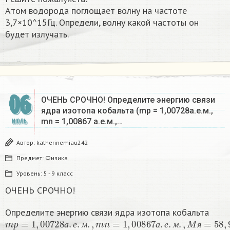
Атом водорода поглощает волну на частоте
3,7×10^15Гц. Определи, волну какой частоты он
будет излучать. ​
06
ОЧЕНЬ СРОЧНО! Определите энергию связи
ядра изотопа кобальта (mp = 1,00728а.е.м.,
mn = 1,00867 а.е.м.,…
ИЮЛЬ
Автор:
katherinemiau242
Предмет:
Физика
Уровень:
5 - 9 класс
ОЧЕНЬ СРОЧНО!
Определите энергию связи ядра изотопа кобальта
m
p
=
1
,
00728
а
.
е
.
м
.
,
m
n
=
1
,
00867
а
.
е
.
м
.
,
M
я
=
58
,
933188
а
.
е
.
м
а
е
м
а
е
м
я