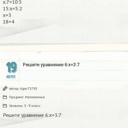
x.7=10:5
15:x=5:2
x=3
18=4
19
Решите уравнение 6:x=3:7​
АВГУСТ
Автор:
tiger73795
Предмет:
Математика
Уровень:
5 - 9 класс
Решите уравнение 6:x=3:7​