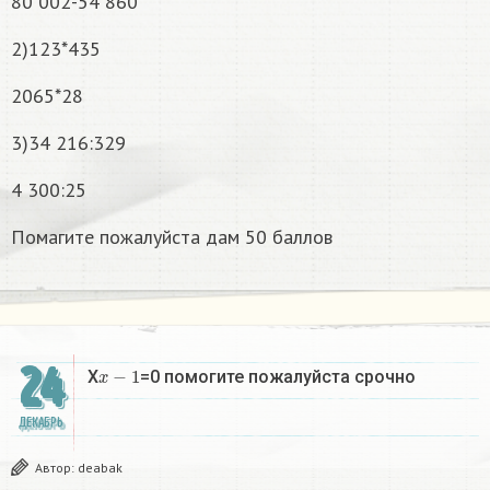
80 002-54 860
2)123*435
2065*28
3)34 216:329
4 300:25
Помагите пожалуйста дам 50 баллов
24
x
−
1
X
=0 помогите пожалуйста срочно
ДЕКАБРЬ
Автор:
deabak