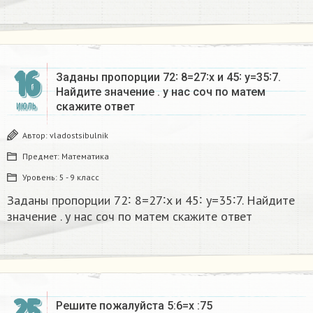
16
Заданы пропорции 72∶ 8=27∶x и 45∶ y=35∶7.
Найдите значение . у нас соч по матем
скажите ответ ​
ИЮЛЬ
Автор:
vladostsibulnik
Предмет:
Математика
Уровень:
5 - 9 класс
Заданы пропорции 72∶ 8=27∶x и 45∶ y=35∶7. Найдите
значение . у нас соч по матем скажите ответ ​
Решите пожалуйста 5:6=x :75