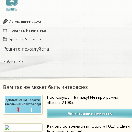
25
НОЯБРЬ
Автор:
nnnnnas1ya
Предмет:
Математика
Уровень:
5 - 9 класс
Решите пожалуйста
5:6=x :75
Вам так же может быть интересно:
Про Калушу и Бутявку! Или программа
«Школа 2100».
Читать запись полностью
Как быстро время летит… Блогу ГОД! С Днём
Рождения, родной!