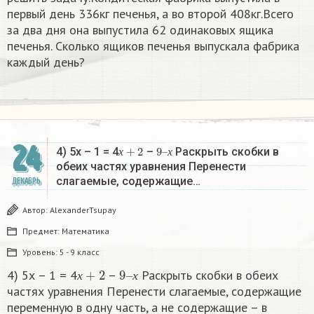
первый день 336кг печенья, а во второй 408кг.Всего
за два дня она выпустила 62 одинаковых ящика
печенья. Сколько ящиков печенья выпускала фабрика
каждый день?
24
х
+
2
9
х
–
4) 5х – 1 = 4
–
Раскрыть скобки в
х
х
обеих частях уравнения Перенести
слагаемые, содержащие…
ДЕКАБРЬ
Автор:
AlexanderTsupay
Предмет:
Математика
Уровень:
5 - 9 класс
х
+
2
9
х
–
4) 5х – 1 = 4
–
Раскрыть скобки в обеих
х
х
частях уравнения Перенести слагаемые, содержащие
переменную в одну часть, а не содержащие – в