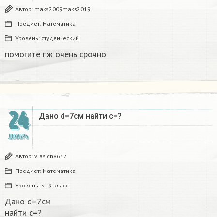
Автор:
maks2009maks2019
Предмет:
Математика
Уровень:
студенческий
помогите пж очень срочно​
24
Дано d=7см найти с=?​
ДЕКАБРЬ
Автор:
vlasich8642
Предмет:
Математика
Уровень:
5 - 9 класс
Дано d=7см
найти с=?​