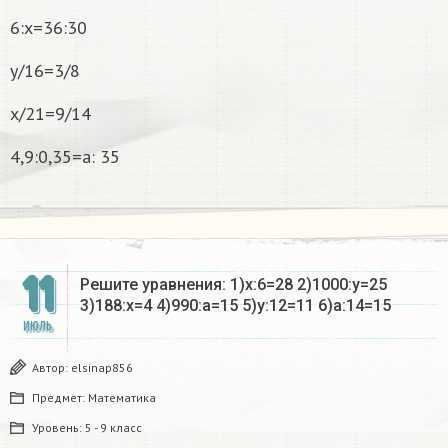
6:х=36:30
у/16=3/8
х/21=9/14
4,9:0,35=а: 35
11
Решите уравнения: 1)x:6=28 2)1000:y=25
3)188:x=4 4)990:a=15 5)y:12=11 6)a:14=15​
ИЮЛЬ
Автор:
elsinap856
Предмет:
Математика
Уровень:
5 - 9 класс