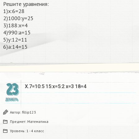
Решите уравнения:
1)x:6=28
2)1000:y=25
3)188:x=4
4)990:a=15
5)y:12=11
6)a:14=15​
23
X.7=10:5 15:x=5:2 x=3 18=4 ​
ДЕКАБРЬ
Автор:
fillip123
Предмет:
Математика
Уровень:
1 - 4 класс