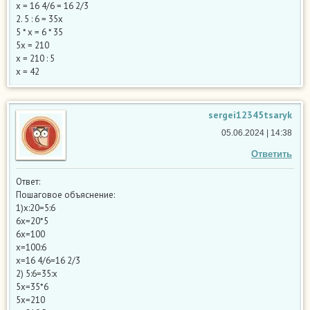
х = 16 4/6 = 16 2/3
2. 5 : 6 = 35х
5 * х = 6 * 35
5х = 210
х = 210 : 5
х = 42
sergei12345tsaryk
05.06.2024 | 14:38
Ответить
Ответ:
Пошаговое объяснение:
1)x:20=5:6
6х=20*5
6х=100
х=100:6
х=16 4/6=16 2/3
2) 5:6=35:x​
5х=35*6
5х=210