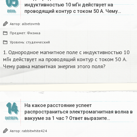
05
индуктивностью 10 мГн действует на
проводящий контур с током 50 А. Чему…
ИЮНЬ
Автор:
albetovmb
Предмет:
Физика
Уровень:
студенческий
1. Однородное магнитное поле с индуктивностью 10
мГн действует на проводящий контур с током 50 А.
Чему равна магнитная энергия этого поля?
14
На какое расстояние успеет
распространиться электромагнитная волна в
вакууме за 1 час ? Ответ выразите…
ОКТЯБРЬ
Автор:
rabbitwhite424