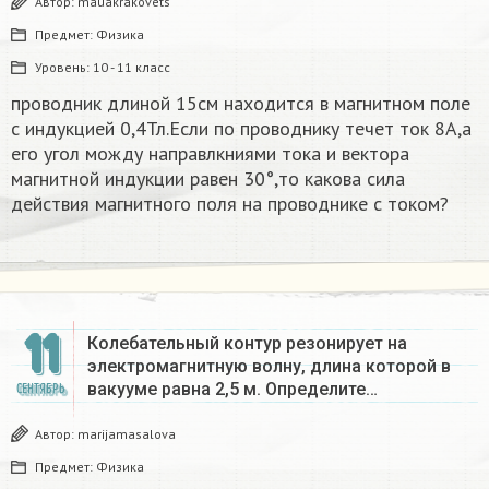
Автор:
mauakrakovets
Предмет:
Физика
Уровень:
10 - 11 класс
проводник длиной 15см находится в магнитном поле
с индукцией 0,4Тл.Если по проводнику течет ток 8А,а
его угол можду направлкниями тока и вектора
магнитной индукции равен 30°,то какова сила
действия магнитного поля на проводнике с током?
11
Колебательный контур резонирует на
электромагнитную волну, длина которой в
вакууме равна 2,5 м. Определите…
СЕНТЯБРЬ
Автор:
marijamasalova
Предмет:
Физика