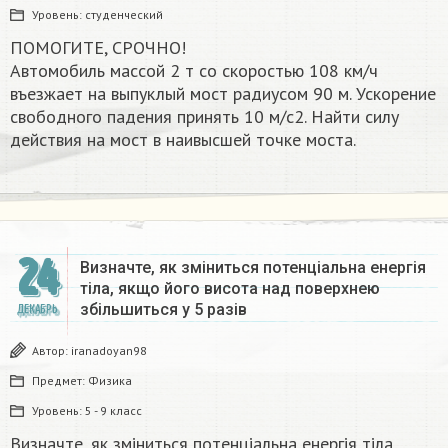
Уровень:
студенческий
ПОМОГИТЕ, СРОЧНО!
Автомобиль массой 2 т со скоростью 108 км/ч
въезжает на выпуклый мост радиусом 90 м. Ускорение
свободного падения принять 10 м/с2. Найти силу
действия на мост в наивысшей точке моста.
24
Визначте, як зміниться потенціальна енергія
тіла, якщо його висота над поверхнею
збільшиться у 5 разів
ДЕКАБРЬ
Автор:
iranadoyan98
Предмет:
Физика
Уровень:
5 - 9 класс
Визначте, як зміниться потенціальна енергія тіла,