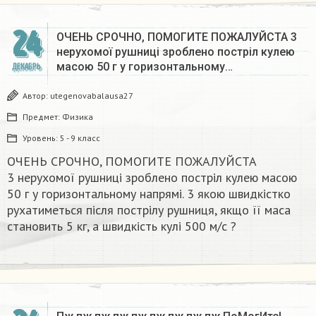
24
ОЧЕНЬ СРОЧНО, ПОМОГИТЕ ПОЖАЛУЙСТА 3
нерухомої рушниці зроблено постріл кулею
масою 50 г у горизонтальному…
ДЕКАБРЬ
Автор:
utegenovabalausa27
Предмет:
Физика
Уровень:
5 - 9 класс
ОЧЕНЬ СРОЧНО, ПОМОГИТЕ ПОЖАЛУЙСТА
3 нерухомої рушниці зроблено постріл кулею масою
50 г у горизонтальному напрямі. 3 якою швидкістко
рухатиметься після пострілу рушниця, якщо її маса
становить 5 кг, а швидкість кулі 500 м/с ?​