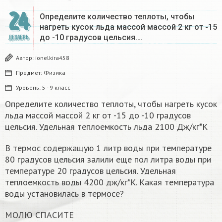
24
Определите количество теплоты, чтобы
нагреть кусок льда массой массой 2 кг от -15
до -10 градусов цельсия….
ДЕКАБРЬ
Автор:
ionelkira458
Предмет:
Физика
Уровень:
5 - 9 класс
Определите количество теплоты, чтобы нагреть кусок
льда массой массой 2 кг от -15 до -10 градусов
цельсия. Удельная теплоемкость льда 2100 Дж/кг*К
В термос содержащую 1 литр воды при температуре
80 градусов цельсия залили еще пол литра воды при
температуре 20 градусов цельсия. Удельная
теплоемкость воды 4200 дж/кг*К. Какая температура
воды установилась в термосе?
МОЛЮ СПАСИТЕ