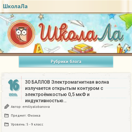
ШколаЛа
Рубрики блога
16
30 БАЛЛОВ Электромагнитная волна
излучается открытым контуром с
электроёмкостью 0,5 мкФ и
ИЮНЬ
индуктивностью…
Автор:
emiliyalobanova
Предмет:
Физика
Уровень:
5 - 9 класс