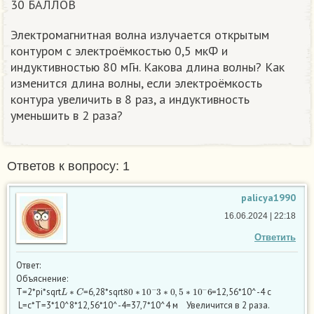
30 БАЛЛОВ
Электромагнитная волна излучается открытым
контуром с электроёмкостью 0,5 мкФ и
индуктивностью 80 мГн. Какова длина волны? Как
изменится длина волны, если электроёмкость
контура увеличить в 8 раз, а индуктивность
уменьшить в 2 раза?
Ответов к вопросу: 1
palicya1990
16.06.2024 | 22:18
Ответить
Ответ:
Объяснение:
L
∗
C
80
∗
10
−
3
∗
0
,
5
∗
10
−
6
T=2*pi*sqrt
=6,28*sqrt
=12,56*10^-4 c
L=c*T=3*10^8*12,56*10^-4=37,7*10^4 м Увеличится в 2 раза.