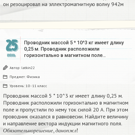
он резоцировал на эллектромагнитную волну 942м
25
Проводник массой 5 * 10^3 кг имеет длину
0,25 м. Проводник расположили
горизонтально в магнитном поле…
ИЮНЬ
Автор:
latkin22
Предмет:
Физика
Уровень:
10 - 11 класс
Проводник массой 5 * 10^3 кг имеет длину 0,25 м.
Проводник расположили горизонтально в магнитном
поле и пропустили по нему ток силой 20 А. При этом
проводник оказался в равновесии. Найдите величину
и направление вектора индукции магнитного поля.
О
б
я
з
а
т
е
л
ь
н
о
р
е
ш
е
н
и
е
,
д
а
н
о
п
ж
л
!
О
б
я
з
а
т
е
л
ь
н
о
р
е
ш
е
н
и
е
д
а
н
о
п
ж
л