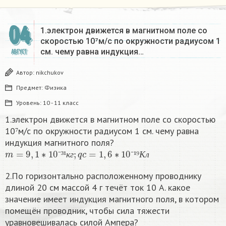
04
1.электрон движется в магнитном поле со
скоростью 10⁷м/с по окружности радиусом 1
см. чему равна индукция…
АВГУСТ
Автор:
nikchukov
Предмет:
Физика
Уровень:
10 - 11 класс
1.электрон движется в магнитном поле со скоростью
10⁷м/с по окружности радиусом 1 см. чему равна
индукция магнитного поля?
m
=
9
,
1
∗
10
⁻
³
¹
к
г
;
q
c
=
1
,
6
∗
10
⁻
¹
⁹
К
л
⁻
³
¹
к
г
⁻
¹
⁹
К
л
2.По горизонтально расположенному проводнику
длиной 20 см массой 4 г течёт ток 10 А. какое
значение имеет индукция магнитного поля, в котором
помещён проводник, чтобы сила тяжести
уравновешивалась силой Ампера?