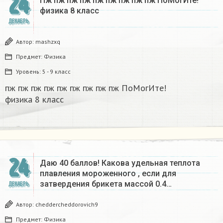
24
Пж пж пж пж пж пж пж пж пж ПоМогИте!
физика 8 класс​
ДЕКАБРЬ
Автор:
mashzxq
Предмет:
Физика
Уровень:
5 - 9 класс
пж пж пж пж пж пж пж пж пж ПоМогИте!
физика 8 класс​
24
Даю 40 баллов! Какова удельная теплота
плавления мороженного , если для
затвердения брикета массой 0.4…
ДЕКАБРЬ
Автор:
cheddercheddorovich9
Предмет:
Физика