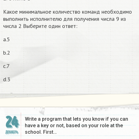
Какое минимальное количество команд необходимо
выполнить исполнителю для получения числа 9 из
числа 2 Выберите один ответ:
a.5
b.2
c.7
d.3
24
Write a program that lets you know if you can
have a key or not, based on your role at the
school. First…
ДЕКАБРЬ