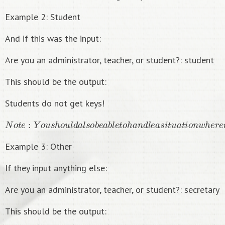
Example 2: Student
And if this was the input:
Are you an administrator, teacher, or student?: student
This should be the output:
Students do not get keys!
N
o
t
e
:
Y
o
u
s
h
o
u
l
d
a
l
s
o
b
e
a
b
l
e
t
o
h
a
n
d
l
e
a
s
i
t
u
a
t
i
o
n
w
h
e
r
e
t
h
e
Example 3: Other
If they input anything else:
Are you an administrator, teacher, or student?: secretary
This should be the output: