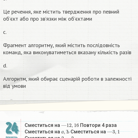
Це речення, яке містить твердження про певний
об’єкт або про зв’язки між об’єктами
c.
Фрагмент алгоритму, який містить послідовність
команд, яка виконуватиметься вказану кількість разів
d.
Алгоритм, який обирає сценарій роботи в залежності
від умови
24
—
12
,
16
Сместиться на
Повтори 4 раза
а
,
Ъ
—
3
,
1
Сместиться на
Сместиться на
2
,
—
2
а
Ъ