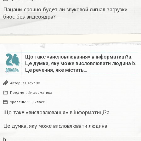
Пацаны срочно будет ли звуковой сигнал загрузки
биос без видеоядра?​
24
Що таке «висловлювання» в інформатиці?a.
Це думка, яку може висловлювати людина b.
Це речення, яке містить…
ДЕКАБРЬ
Автор:
esizov300
Предмет:
Информатика
Уровень:
5 - 9 класс
Що таке «висловлювання» в інформатиці?a.
Це думка, яку може висловлювати людина
b.