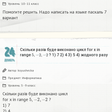
Уровень:
10 - 11 класс
Помогите решить. Надо написать на языке паскаль 7
вариант
24
Скільки разів буде виконано цикл for x in
5
,
−
2
,
−
2
range
? 1) 7 2) 4 3) 5 4) жодного разу​
ДЕКАБРЬ
Автор:
ksyushecka
Предмет:
Информатика
Уровень:
5 - 9 класс
Скільки разів буде виконано цикл
5
,
−
2
,
−
2
for x in range
?
1) 7
2) 4