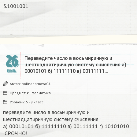
3.1001001
26
Переведите число в восьмиричную и
шестнадцатиричную систему счисления а)
00010101 б) 11111110 в) 00111111…
ИЮЛЬ
Автор:
polinadamova04
Предмет:
Информатика
Уровень:
5 - 9 класс
переведите число в восьмиричную и
шестнадцатиричную систему счисления
а) 00010101 б) 11111110 в) 00111111 г) 10101010​
!СРОЧНО!