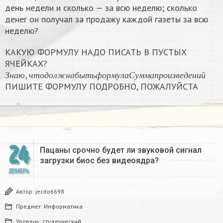
день недели и сколько — за всю неделю; сколько
денег он получал за продажу каждой газеты за всю
неделю?
КАКУЮ ФОРМУЛУ НАДО ПИСАТЬ В ПУСТЫХ
ЯЧЕЙКАХ?
З
н
а
ю
,
ч
т
о
д
о
л
ж
н
а
б
ы
т
ь
ф
о
р
м
у
л
а
С
у
м
м
а
п
р
о
и
з
в
е
д
е
н
и
й
З
н
а
ю
ч
т
о
д
о
л
ж
н
а
б
ы
т
ь
ф
о
р
м
у
л
а
С
у
м
м
а
п
р
о
и
з
в
е
д
е
н
и
й
ПИШИТЕ ФОРМУЛУ ПОДРОБНО, ПОЖАЛУЙСТА
24
Пацаны срочно будет ли звуковой сигнал
загрузки биос без видеоядра?​
ДЕКАБРЬ
Автор:
jecito6698
Предмет:
Информатика
Уровень:
студенческий