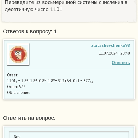
Переведите из восьмеричной системы счисления в
десятичную число 1101
Ответов к вопросу: 1
zlatashevchenko98
11.07.2024 | 23:48
Ответить
Ответ:
1101₈ = 1·8³+1·8²+0·8¹+1·8⁰= 512+64+0+1 = 577₁₀
Ответ: 577
Объяснение:
Ответить на вопрос: