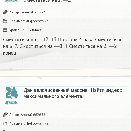
Сместиться на
…
ДЕКАБРЬ
Автор:
marinabelova21
Предмет:
Информатика
Уровень:
5 - 9 класс
—
12
,
16
Сместиться на
Повтори 4 раза Сместиться
а
,
Ъ
—
3
,
1
2
,
—
2
на
Сместиться на
Сместиться на
а
Ъ
конец
24
Дан целочисленный массив . Найти индекс
максимального элемента​.
ДЕКАБРЬ
Автор:
Aboba2662636
Предмет:
Информатика