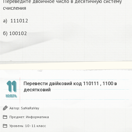
Переведите двоичное число в десятичную систему
счисления
а) 111012
б) 100102
11
Перевести двійковий код 110111 , 1100 в
десятковий
НОЯБРЬ
Автор:
SaNaRaVay
Предмет:
Информатика
Уровень:
10 - 11 класс