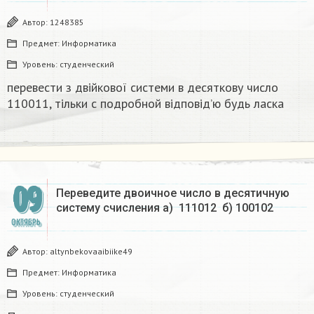
Автор:
1248385
Предмет:
Информатика
Уровень:
студенческий
перевести з двійкової системи в десяткову число
110011, тільки с подробной відповід’ю будь ласка​
09
Переведите двоичное число в десятичную
систему счисления а) 111012 б) 100102 ​
ОКТЯБРЬ
Автор:
altynbekovaaibiike49
Предмет:
Информатика
Уровень:
студенческий