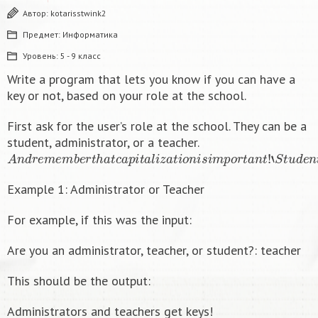
Автор:
kotarisstwink2
Предмет:
Информатика
Уровень:
5 - 9 класс
Write a program that lets you know if you can have a
key or not, based on your role at the school.
First ask for the user’s role at the school. They can be a
student, administrator, or a teacher.
A
n
d
r
e
m
e
m
b
e
r
t
h
a
t
c
a
p
i
t
a
l
i
z
a
t
i
o
n
i
s
i
m
p
o
r
t
a
n
t
!
‘
S
t
u
d
e
n
t
′
i
s
Example 1: Administrator or Teacher
For example, if this was the input:
Are you an administrator, teacher, or student?: teacher
This should be the output:
Administrators and teachers get keys!