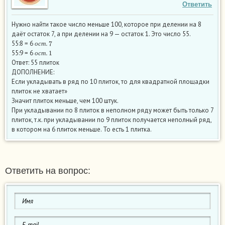
Ответить
Нужно найти такое число меньше 100, которое при делении на 8
даёт остаток 7, а при делении на 9 — остаток 1. Это число 55.
о
с
т
.
7
55:8 = 6
о
с
т
.
1
о
с
т
55:9 = 6
о
с
т
Ответ: 55 плиток
ДОПОЛНЕНИЕ:
Если укладывать в ряд по 10 плиток, то для квадратной площадки
плиток не хватает»
Значит плиток меньше, чем 100 штук.
При укладывании по 8 плиток в неполном ряду может быть только 7
плиток, т.к. при укладывании по 9 плиток получается неполный ряд,
в котором на 6 плиток меньше. То есть 1 плитка.
Ответить на вопрос: