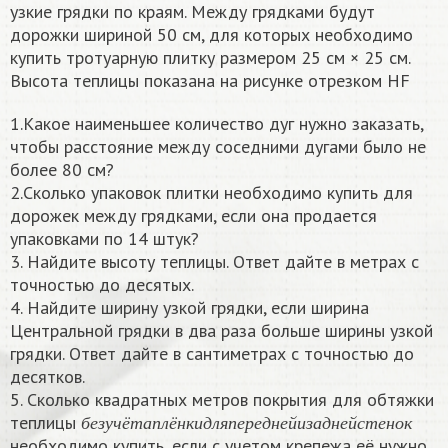
узкие грядки по краям. Между грядками будут
дорожки шириной 50 см, для которых необходимо
купить тротуарную плитку размером 25 см × 25 см.
Высота теплицы показана на рисунке отрезком HF
1.Какое наименьшее количество дуг нужно заказать,
чтобы расстояние между соседними дугами было не
более 80 см?
2.Сколько упаковок плитки необходимо купить для
дорожек между грядками, если она продается
упаковками по 14 штук?
3. Найдите высоту теплицы. Ответ дайте в метрах с
точностью до десятых.
4. Найдите ширину узкой грядки, если ширина
Центральной грядки в два раза больше ширины узкой
грядки. Ответ дайте в сантиметрах с точностью до
десятков.
5. Сколько квадратных метров покрытия для обтяжки
б
е
з
у
ч
ё
т
а
п
л
ё
н
к
и
д
л
я
п
е
р
е
д
н
е
й
и
з
а
д
н
е
й
с
т
е
н
о
к
теплицы
б
е
з
у
ч
ё
т
а
п
л
ё
н
к
и
д
л
я
п
е
р
е
д
н
е
й
и
з
а
д
н
е
й
с
т
е
н
о
к
необходимо купить, если с учетом крепежа её нужно