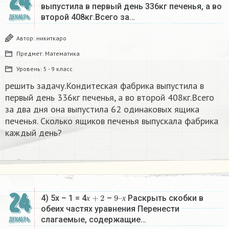
24
выпустила в первый день 336кг печенья, а во
второй 408кг.Всего за…
ДЕКАБРЬ
Автор:
никиткаро
Предмет:
Математика
Уровень:
5 - 9 класс
решить задачу.Кондитеская фабрика выпустила в
первый день 336кг печенья, а во второй 408кг.Всего
за два дня она выпустила 62 одинаковых ящика
печенья. Сколько ящиков печенья выпускала фабрика
каждый день?
24
х
+
2
9
х
–
4) 5х – 1 = 4
–
Раскрыть скобки в
х
х
обеих частях уравнения Перенести
слагаемые, содержащие…
ДЕКАБРЬ