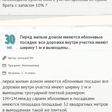
брать с запасом 10% ?​
30
Перед жилым домом имеются яблоневые
посадки. все дорожки внутри участка имеют
ширину 1 м и вымощены…
МАЙ
Автор:
sonya4290
Предмет:
Математика
Уровень:
1 - 4 класс
перед жилым домом имеются яблоневые посадки. все
дорожки внутри участка имеют ширину 1 м и
вымощены тротуарной плиткой размером
1М×1М.между сараем яблоневым и посадками
имеются площадка площадью 32 квадратных метров
в вымощенная такой же плиткой.