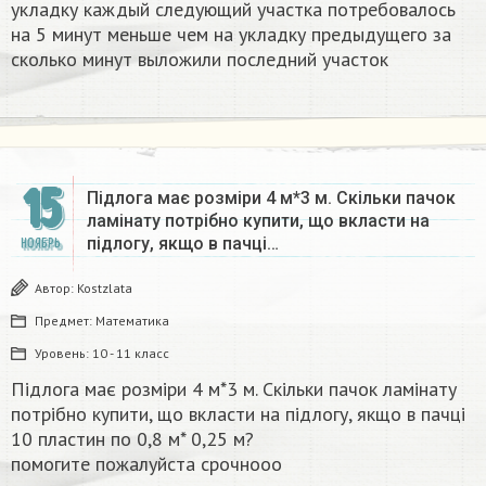
укладку каждый следующий участка потребовалось
на 5 минут меньше чем на укладку предыдущего за
сколько минут выложили последний участок
15
Підлога має розміри 4 м*3 м. Скільки пачок
ламінату потрібно купити, що вкласти на
підлогу, якщо в пачці…
НОЯБРЬ
Автор:
Kostzlata
Предмет:
Математика
Уровень:
10 - 11 класс
Підлога має розміри 4 м*3 м. Скільки пачок ламінату
потрібно купити, що вкласти на підлогу, якщо в пачці
10 пластин по 0,8 м* 0,25 м?
помогите пожалуйста срочнооо​