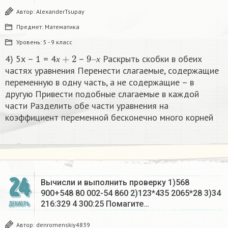
Автор:
AlexanderTsupay
Предмет:
Математика
Уровень:
5 - 9 класс
х
+
2
9
х
–
4) 5х – 1 = 4
–
Раскрыть скобки в обеих
х
х
частях уравнения Перенести слагаемые, содержащие
переменную в одну часть, а не содержащие – в
другую Привести подобные слагаемые в каждой
части Разделить обе части уравнения на
коэффициент переменной бесконечно много корней​
24
Вычисли и выполнить проверку 1)568
900+548 80 002-54 860 2)123*435 2065*28 3)34
216:329 4 300:25 Помагите…
ДЕКАБРЬ
Автор:
denromenskiy4839