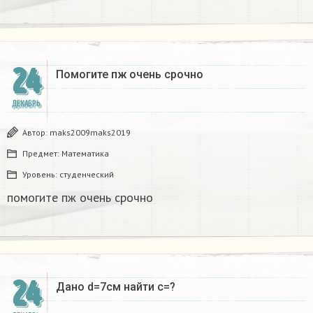
24
Помогите пж очень срочно​
ДЕКАБРЬ
Автор:
maks2009maks2019
Предмет:
Математика
Уровень:
студенческий
помогите пж очень срочно​
24
Дано d=7см найти с=?​