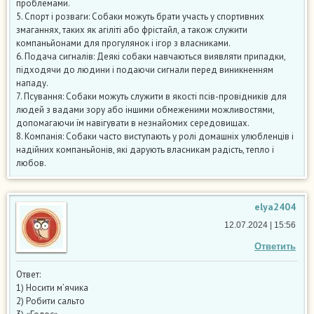
проблемами.
5. Спорт і розваги: Собаки можуть брати участь у спортивних
змаганнях, таких як агіліті або фрістайл, а також служити
компаньйонами для прогулянок і ігор з власниками.
6. Подача сигналів: Деякі собаки навчаються виявляти припадки,
підходячи до людини і подаючи сигнали перед виникненням
нападу.
7. Псування: Собаки можуть служити в якості псів-провідників для
людей з вадами зору або іншими обмеженими можливостями,
допомагаючи їм навігувати в незнайомих середовищах.
8. Компанія: Собаки часто виступають у ролі домашніх улюбленців і
надійних компаньйонів, які дарують власникам радість, тепло і
любов.
elya2404
12.07.2024 | 15:56
Ответить
Ответ:
1) Носити м’ячика
2) Робити сальто