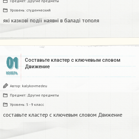
Предмет:
Другие предметы
Уровень:
студенческий
які казкові події наявні в баладі тополя​
01
Составьте кластер с ключевым словом
Движение ​
НОЯБРЬ
Автор:
kalykovmedeu
Предмет:
Другие предметы
Уровень:
5 - 9 класс
составьте кластер с ключевым словом Движение