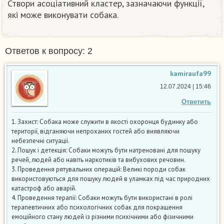
Створи асоціативний кластер, зазначаючи функції,
які може виконувати собака.
Ответов к вопросу: 2
kamiraufa99
12.07.2024 | 15:46
Ответить
1. Захист: Собака може служити в якості охоронця будинку або
території, відганяючи непроханих гостей або виявляючи
небезпечні ситуації.
2. Пошук і детекція: Собаки можуть бути натреновані для пошуку
речей, людей або навіть наркотиків та вибухових речовин.
3. Проведення рятувальних операцій: Великі породи собак
використовуються для пошуку людей в уламках під час природних
катастроф або аварій.
4. Проведення терапії: Собаки можуть бути використані в ролі
терапевтичних або психологічних собак для покращення
емоційного стану людей із різними психічними або фізичними