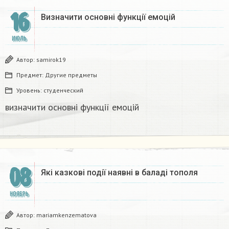
16
Визначити основні функції емоцій​
ИЮЛЬ
Автор:
samirok19
Предмет:
Другие предметы
Уровень:
студенческий
визначити основні функції емоцій​
08
Які казкові події наявні в баладі тополя​
НОЯБРЬ
Автор:
mariamkenzematova