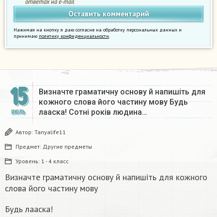
ответах на e-mail
Нажимая на кнопку я даю согласие на обработку персональных данных и
принимаю
политику конфиденциальности
.
15
Визначте граматичну основу й напишіть для
кожного слова його частину мову Будь
лааска! Сотні років людина…
ИЮЛЬ
Автор:
Tanyalife11
Предмет:
Другие предметы
Уровень:
1 - 4 класс
Визначте граматичну основу й напишіть для кожного
слова його частину мову
Будь лааска!