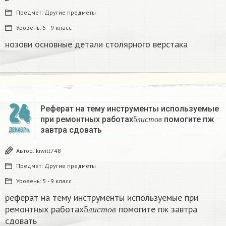
Предмет:
Другие предметы
Уровень:
5 - 9 класс
нозови основные детали столярного верстака
24
Реферат на тему инструменты используемые
5
л
и
с
т
о
в
при ремонтных работах
помогите пж
л
и
с
т
о
в
завтра сдовать​
ДЕКАБРЬ
Автор:
kiwitt748
Предмет:
Другие предметы
Уровень:
5 - 9 класс
реферат на тему инструменты используемые при
5
л
и
с
т
о
в
ремонтных работах
помогите пж завтра
л
и
с
т
о
в
сдовать​