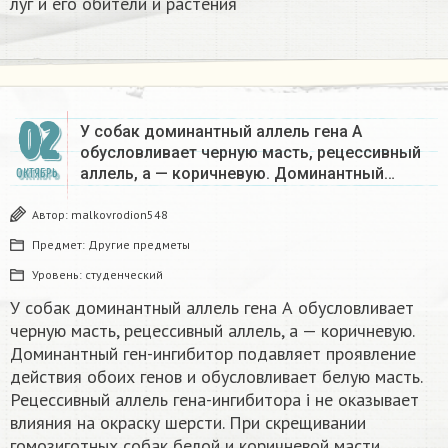
луг и его обители и растения ​
02
У собак доминантный аллель гена А
обусловливает черную масть, рецессивный
аллель, а — коричневую. Доминантный…
ОКТЯБРЬ
Автор:
malkovrodion548
Предмет:
Другие предметы
Уровень:
студенческий
У собак доминантный аллель гена А обусловливает
черную масть, рецессивный аллель, а — коричневую.
Доминантный ген-ингибитор подавляет проявление
действия обоих генов и обусловливает белую масть.
Рецессивный аллель гена-ингибитора i не оказывает
влияния на окраску шерсти. При скрещивании
гомозиготных собак белой и коричневой масти,