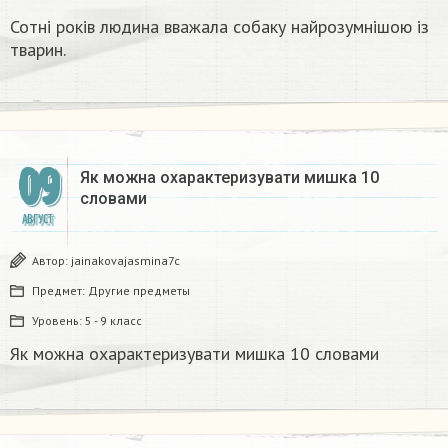
Сотні років людина вважала собаку найрозумнішою із
тварин.
09
Як можна охарактеризувати мишка 10
словами
АВГУСТ
Автор:
jainakovajasmina7c
Предмет:
Другие предметы
Уровень:
5 - 9 класс
Як можна охарактеризувати мишка 10 словами