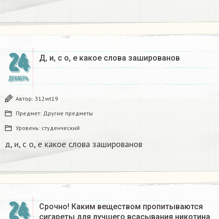
24
Д, и, с о, е какое слова зашированов
ДЕКАБРЬ
Автор:
312wt19
Предмет:
Другие предметы
Уровень:
студенческий
д, и, с о, е какое слова зашированов
24
Срочно! Каким веществом пропитываются
сигареты для лучшего всасывания никотина