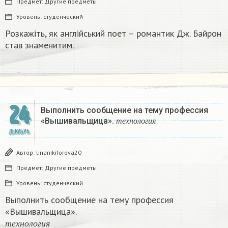
Предмет:
Другие предметы
Уровень:
студенческий
Розкажіть, як англійський поет – романтик Дж. Байрон
став знаменитим.​
24
Выполнить сообщение на тему профессия
т
е
х
н
о
л
о
г
и
я
«Вышивальщица».
т
е
х
н
о
л
о
г
и
я
ДЕКАБРЬ
Автор:
linanikiforova20
Предмет:
Другие предметы
Уровень:
студенческий
Выполнить сообщение на тему профессия
«Вышивальщица».
т
е
х
н
о
л
о
г
и
я
т
е
х
н
о
л
о
г
и
я