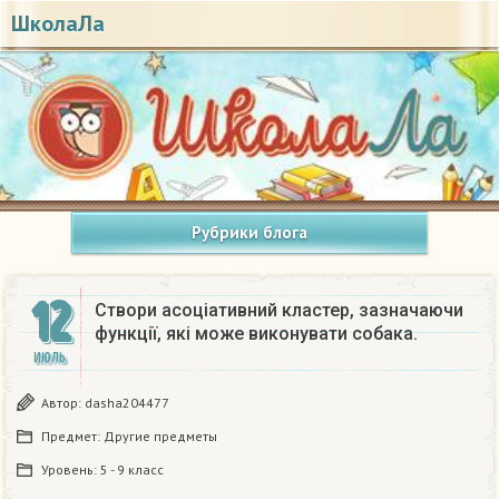
ШколаЛа
Рубрики блога
12
Створи асоціативний кластер, зазначаючи
функції, які може виконувати собака.
ИЮЛЬ
Автор:
dasha204477
Предмет:
Другие предметы
Уровень:
5 - 9 класс