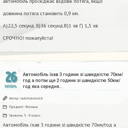
автомобіль проїжджає вздовж потяга, якщо
довжина потяга становить 0,9 км.
A)22,5 секунд. Б)36 секунд.В)1 хв Г) 1,5 хв
СРОЧНО! пожалуйста!
26
Автомобіль їхав 3 години зі швидкістю 70км/
год а потім ще 2 години зі швидкістю 50км/
год яка середня…
ОКТЯБРЬ
Автор:
radchukulia16
Предмет:
Физика
Уровень:
5 - 9 класс
Автомобіль їхав 3 години зі швидкістю 70км/год а