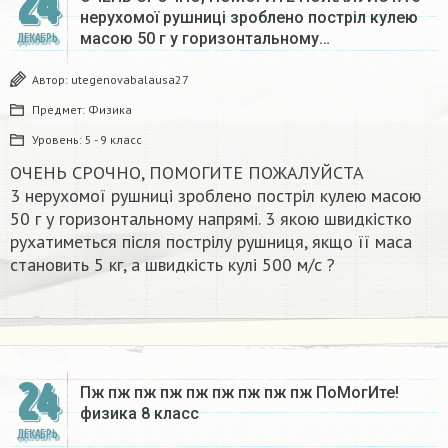
24
нерухомої рушниці зроблено постріл кулею
масою 50 г у горизонтальному…
ДЕКАБРЬ
Автор:
utegenovabalausa27
Предмет:
Физика
Уровень:
5 - 9 класс
ОЧЕНЬ СРОЧНО, ПОМОГИТЕ ПОЖАЛУЙСТА
3 нерухомої рушниці зроблено постріл кулею масою
50 г у горизонтальному напрямі. 3 якою швидкістко
рухатиметься після пострілу рушниця, якщо її маса
становить 5 кг, а швидкість кулі 500 м/с ?​
24
Пж пж пж пж пж пж пж пж пж ПоМогИте!
физика 8 класс​
ДЕКАБРЬ