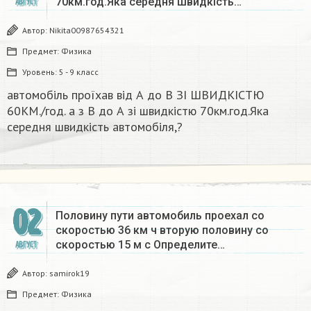
70км.год.Яка середня швидкість…
АВГУСТ
Автор:
Nikita00987654321
Предмет:
Физика
Уровень:
5 - 9 класс
автомобіль проїхав від А до В ЗІ ШВИДКІСТЮ
60КМ./год. а з В до А зі швидкістю 70км.год.Яка
середня швидкість автомобіля,?
02
Половину пути автомобиль проехал со
скоростью 36 км ч вторую половину со
скоростью 15 м с Определите…
АВГУСТ
Автор:
samirok19
Предмет:
Физика