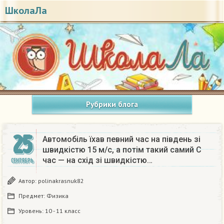
ШколаЛа
Рубрики блога
25
Автомобіль їхав певний час на південь зі
швидкістю 15 м/c, а потім такий самий C
час — на схід зі швидкістю…
СЕНТЯБРЬ
Автор:
polinakrasnuk82
Предмет:
Физика
Уровень:
10 - 11 класс