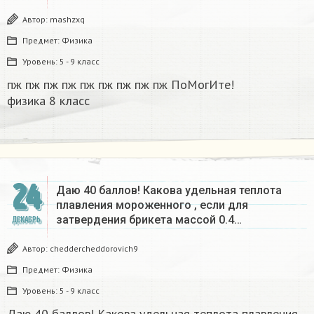
Автор:
mashzxq
Предмет:
Физика
Уровень:
5 - 9 класс
пж пж пж пж пж пж пж пж пж ПоМогИте!
физика 8 класс​
24
Даю 40 баллов! Какова удельная теплота
плавления мороженного , если для
затвердения брикета массой 0.4…
ДЕКАБРЬ
Автор:
cheddercheddorovich9
Предмет:
Физика
Уровень:
5 - 9 класс
Даю 40 баллов! Какова удельная теплота плавления