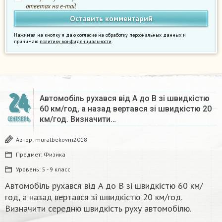
ответах на e-mail
Нажимая на кнопку я даю согласие на обработку персональных данных и
принимаю
политику конфиденциальности
.
24
Автомобіль рухався від A до B зі швидкістю
60 км/год, а назад вертався зі швидкістю 20
км/год. Визначити…
СЕНТЯБРЬ
Автор:
muratbekovm2018
Предмет:
Физика
Уровень:
5 - 9 класс
Автомобіль рухався від A до B зі швидкістю 60 км/
год, а назад вертався зі швидкістю 20 км/год.
Визначити середню швидкість руху автомобілю.