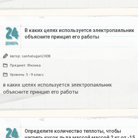
24
В каких целях используется электропаяльник
объясните принцип его работы​
ДЕКАБРЬ
Автор:
sashalugan2008
Предмет:
Физика
Уровень:
5 - 9 класс
в каких целях используется электропаяльник
объясните принцип его работы​
24
Определите количество теплоты, чтобы
нагреть кусок льда массой массой 2 кг от -15