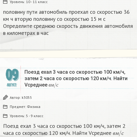
Уровень:
10 - 11 класс
половину пути автомобиль проехал со скоростью 36
км ч вторую половину со скоростью 15 м с
Определите среднюю скорость движения автомобиля
в километрах в час​
09
Поезд ехал 3 часа со скоростью 100 км/ч,
затем 2 часа со скоростью 120 км/ч. Найти
в
с
м
/
Vсреднее
АВГУСТ
в
м
с
Автор:
k3055
Предмет:
Физика
Уровень:
5 - 9 класс
Поезд ехал 3 часа со скоростью 100 км/ч, затем 2
в
м
/
с
часа со скоростью 120 км/ч. Найти Vсреднее
в
м
с