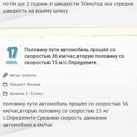
потім ще 2 години зі швидкістю 50км/год яка середня
швидкість на всьому шляху
17
Половину пути автомобиль прошёл со
скоростью 36 км/час,вторую половину со
скоростью 15 м/с.Определите…
НОЯБРЬ
Автор:
ryzelovic
Предмет:
Физика
Уровень:
5 - 9 класс
половину пути автомобиль прошёл со скоростью 36
км/час,вторую половину со скоростью 15 м/
с.Определите Среднюю скорость движения
автомобиля в км/час​