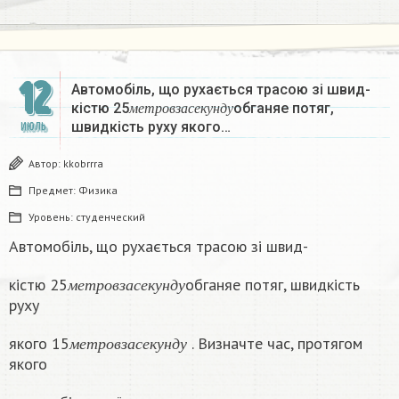
12
Автомобіль, що рухається трасою зі швид-
м
е
т
р
о
в
з
а
с
е
к
у
н
д
у
кістю 25
обганяе потяг,
м
е
т
р
о
в
з
а
с
е
к
у
н
д
у
швидкість руху якого…
ИЮЛЬ
Автор:
kkobrrra
Предмет:
Физика
Уровень:
студенческий
Автомобіль, що рухається трасою зі швид-
м
е
т
р
о
в
з
а
с
е
к
у
н
д
у
кістю 25
обганяе потяг, швидкість
м
е
т
р
о
в
з
а
с
е
к
у
н
д
у
руху
м
е
т
р
о
в
з
а
с
е
к
у
н
д
у
якого 15
. Визначте час, протягом
м
е
т
р
о
в
з
а
с
е
к
у
н
д
у
якого