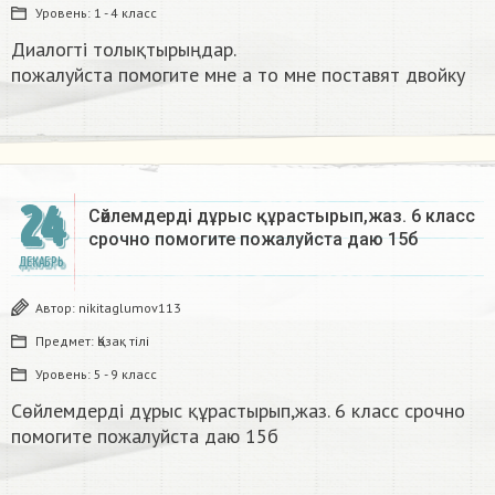
Уровень:
1 - 4 класс
Диалогті толықтырыңдар.
пожалуйста помогите мне а то мне поставят двойку​
24
Сөйлемдерді дұрыс құрастырып,жаз. 6 класс
срочно помогите пожалуйста даю 15б​
ДЕКАБРЬ
Автор:
nikitaglumov113
Предмет:
Қазақ тiлi
Уровень:
5 - 9 класс
Сөйлемдерді дұрыс құрастырып,жаз. 6 класс срочно
помогите пожалуйста даю 15б​