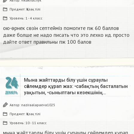
Автор:
vikakhachyk
Предмет:
Қазақ тiлi
Уровень:
1 - 4 класс
ою-өрнек сөзін септеймiз помогите пж 60 баллов
даже болше не надо писать что это лехко ид. просто
дайте ответ правильны пж 100 балов ​
24
Мына жайттарды білу үшін сұраулы
сөйлемдер құрап жаз: •сабақтың басталатын
уақытын, •сыныптағы кезекшінің…
ДЕКАБРЬ
Автор:
naziraalapaeva1025
Предмет:
Қазақ тiлi
Уровень:
10 - 11 класс
мына жайттарды білу үшін сұраулы сөйлемдер құрап