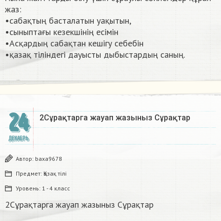
жаз:
•сабақтың басталатын уақытын,
•сыныптағы кезекшінің есімін
•Асқардың сабақтан кешігу себебін
•қазақ тіліндегі дауысты дыбыстардың саның. ​
24
2Сұрақтарга жауап жазыныз Сұрақтар​
ДЕКАБРЬ
Автор:
baxa9678
Предмет:
Қазақ тiлi
Уровень:
1 - 4 класс
2Сұрақтарга жауап жазыныз Сұрақтар​