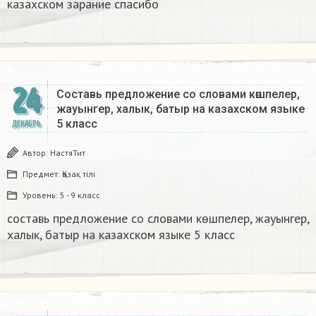
казахском зарание спасибо
24
Составь предложение со словами көшпелер,
жауынгер, халык, батыр на казахском языке
5 класс​
ДЕКАБРЬ
Автор:
НастяТит
Предмет:
Қазақ тiлi
Уровень:
5 - 9 класс
составь предложение со словами көшпелер, жауынгер,
халык, батыр на казахском языке 5 класс​