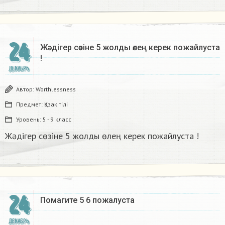
24
Жәдігер сөзіне 5 жолды өлең керек пожайлуста
!
ДЕКАБРЬ
Автор:
Worthlessness
Предмет:
Қазақ тiлi
Уровень:
5 - 9 класс
Жәдігер сөзіне 5 жолды өлең керек пожайлуста !
24
Помагите 5 6 пожалуста​
ДЕКАБРЬ