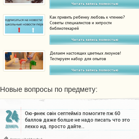
Читать запись полностью
Как привить ребенку любовь к чтению?
Советы специалистов и хитрости
библиотекарей
Читать запись полностью
Делаем настоящих цветных лизунов!
Тестируем набор для опытов
Читать запись полностью
Новые вопросы по предмету:
24
Ою-өрнек сөзін септеймiз помогите пж 60
баллов даже болше не надо писать что это
лехко ид. просто дайте…
ДЕКАБРЬ