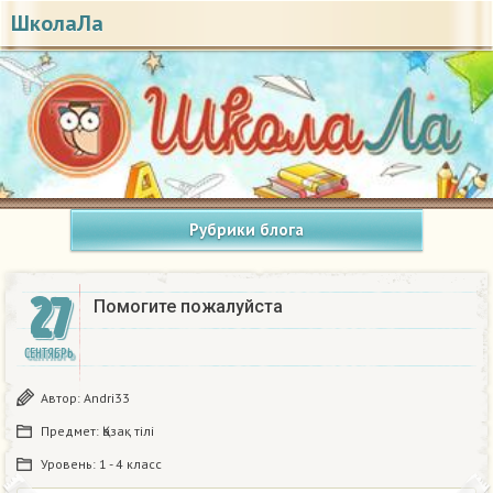
ШколаЛа
Рубрики блога
27
Помогите пожалуйста
СЕНТЯБРЬ
Автор:
Andri33
Предмет:
Қазақ тiлi
Уровень:
1 - 4 класс