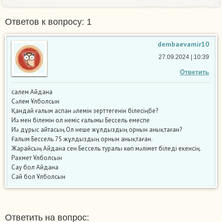
Ответов к вопросу: 1
dembaevamir10
27.09.2024 | 10:39
Ответить
салем Айдана
Сəлем Ұлболсын
Қандай ғалым аспан əлемін зерттегенін білесіңбе?
Иə мен білемін ол неміс ғалымы Бессель емеспе
Иə дұрыс айтасың.Ол неше жұлдыздың орнын анықтаған?
Ғалым Бессель 75 жұлдыздың орнын анықтаған.
Жарайсың Айдана сен Бессель туралы көп мəлімет біледі екенсің.
Рахмет Ұлболсын
Сау бол Айдана
Сай бол Ұлболсын
Ответить на вопрос: