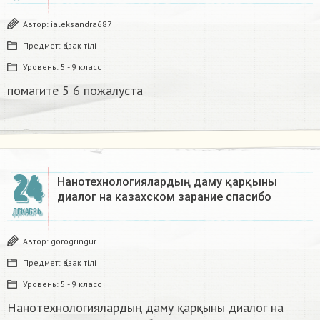
Автор:
ialeksandra687
Предмет:
Қазақ тiлi
Уровень:
5 - 9 класс
помагите 5 6 пожалуста​
24
Нанотехнологиялардың даму қарқыны
диалог на казахском зарание спасибо
ДЕКАБРЬ
Автор:
gorogringur
Предмет:
Қазақ тiлi
Уровень:
5 - 9 класс
Нанотехнологиялардың даму қарқыны диалог на