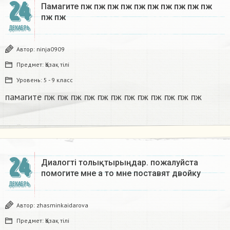
24
Памагите пж пж пж пж пж пж пж пж пж пж
пж пж​
ДЕКАБРЬ
Автор:
ninja0909
Предмет:
Қазақ тiлi
Уровень:
5 - 9 класс
памагите пж пж пж пж пж пж пж пж пж пж пж пж​
24
Диалогті толықтырыңдар. пожалуйста
помогите мне а то мне поставят двойку​
ДЕКАБРЬ
Автор:
zhasminkaidarova
Предмет:
Қазақ тiлi