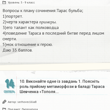
Уровень:
5 - 9 класс
Вопросы к плану сочинения:Тарас бульба;
1)портрет.
п
р
и
м
е
р
ы
2)чертв характера
.
п
р
и
м
е
р
ы
3)его талант как полководца
4)поведение Тараса в последний битве перед лицом
смерти.
5)мок отношение к герою.
Даю 35 баллов. ​
14
10. Виконайте одне із завдань 1. Поясніть
роль прийому метаморфози в баладі Тараса
Шевченка «Тополя….
СЕНТЯБРЬ
Автор:
serhoveclilia8
Предмет:
Литература