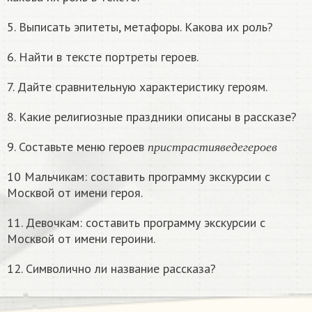
5. Выписать эпитеты, метафоры. Какова их роль?
6. Найти в тексте портреты героев.
7. Дайте сравнительную характеристику героям.
8. Какие религиозные праздники описаны в рассказе?
п
р
и
с
т
р
а
с
т
и
я
в
е
д
е
г
е
р
о
е
в
9. Составьте меню героев
п
р
и
с
т
р
а
с
т
и
я
в
е
д
е
г
е
р
о
е
в
10 Мальчикам: составить программу экскурсии с
Москвой от имени героя.
11. Девочкам: составить программу экскурсии с
Москвой от имени героини.
12. Символично ли название рассказа?