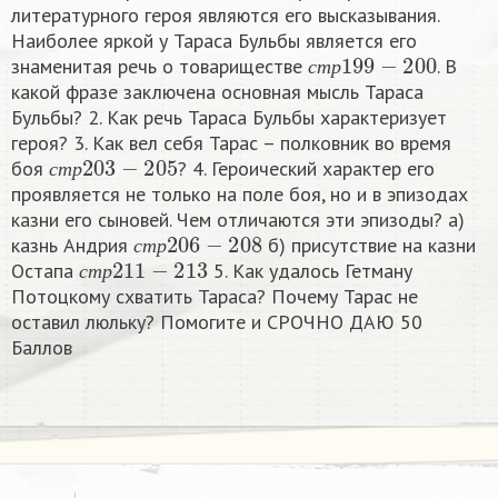
литературного героя являются его высказывания.
Наиболее яркой у Тараса Бульбы является его
с
т
р
199
−
200
знаменитая речь о товариществе
. В
с
т
р
какой фразе заключена основная мысль Тараса
Бульбы? 2. Как речь Тараса Бульбы характеризует
героя? 3. Как вел себя Тарас – полковник во время
с
т
р
203
−
205
боя
? 4. Героический характер его
с
т
р
проявляется не только на поле боя, но и в эпизодах
казни его сыновей. Чем отличаются эти эпизоды? а)
с
т
р
206
−
208
казнь Андрия
б) присутствие на казни
с
т
р
211
−
213
с
т
р
Остапа
5. Как удалось Гетману
с
т
р
Потоцкому схватить Тараса? Почему Тарас не
оставил люльку? Помогите и СРОЧНО ДАЮ 50
Баллов