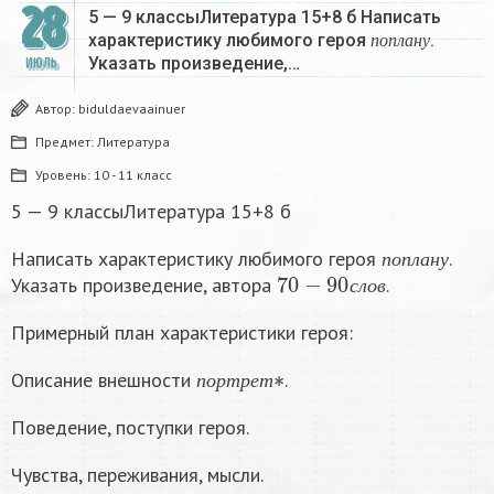
28
5 — 9 классыЛитература 15+8 б Написать
п
о
п
л
а
н
у
характеристику любимого героя
.
п
о
п
л
а
н
у
Указать произведение,…
ИЮЛЬ
Автор:
biduldaevaainuer
Предмет:
Литература
Уровень:
10 - 11 класс
5 — 9 классыЛитература 15+8 б
п
о
п
л
а
н
у
Написать характеристику любимого героя
.
70
−
90
с
л
о
в
п
о
п
л
а
н
у
Указать произведение, автора
.
с
л
о
в
Примерный план характеристики героя:
п
о
р
т
р
е
т
∗
Описание внешности
.
п
о
р
т
р
е
т
Поведение, поступки героя.
Чувства, переживания, мысли.