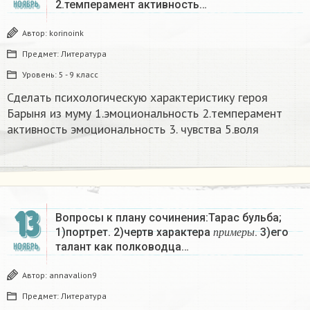
2.темперамент активность…
НОЯБРЬ
Автор:
korinoink
Предмет:
Литература
Уровень:
5 - 9 класс
Сделать психологическую характеристику героя
Барыня из муму 1.эмоциональность 2.темперамент
активность эмоциональность 3. чувства 5.воля
13
Вопросы к плану сочинения:Тарас бульба;
п
р
и
м
е
р
ы
1)портрет. 2)чертв характера
. 3)его
п
р
и
м
е
р
ы
талант как полководца…
НОЯБРЬ
Автор:
annavalion9
Предмет:
Литература