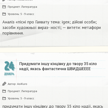
Предмет:
Литература
Уровень:
5 - 9 класс
Аналіз «пісні про Гаявату тема: igeя; дійові особи;
засоби художньої вираз- ності; — витети: метафори
порівняння.​
24
Придумати іншу кінцівку до твору 35 кіло
надії, якась фантастична​ ШВИДШЕЕЕЕ
ДЕКАБРЬ
Автор:
AoiKuro
Предмет:
Литература
Уровень:
5 - 9 класс
придумати іншу кінцівку до твору 35 кіло надії, якась