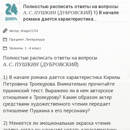
24
Полностью расписать ответы на вопросы
А
.
С
.
П
У
Ш
К
И
Н
(
Д
У
Б
Р
О
В
С
К
И
Й
) 1) В начале
А
С
П
У
Ш
К
И
Н
Д
У
Б
Р
О
В
С
К
И
Й
романа дается характеристика…
ДЕКАБРЬ
Автор:
drago2134
Предмет:
Литература
Уровень:
1 - 4 класс
Полностью расписать ответы на вопросы
А
.
С
.
П
У
Ш
К
И
Н
(
Д
У
Б
Р
О
В
С
К
И
Й
)
А
С
П
У
Ш
К
И
Н
Д
У
Б
Р
О
В
С
К
И
Й
1) В начале романа дается характеристика Кирилы
Петровича Троекурова. Внимательно прочитайте
пушкинский текст. Выражено ли в нем авторское
отношение к Троекурову? Каким образом актер
средствами художественного чтения передает
отношение Пушкина к его персонажу?
2) Меняется ли эмоциональная окраска чтения
актера, когда он начинает читать характеристику