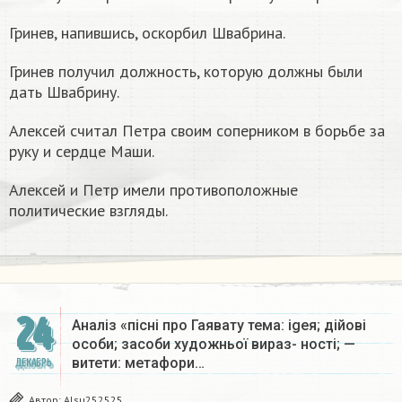
Гринев, напившись, оскорбил Швабрина.
Гринев получил должность, которую должны были
дать Швабрину.
Алексей считал Петра своим соперником в борьбе за
руку и сердце Маши.
Алексей и Петр имели противоположные
политические взгляды.
24
Аналіз «пісні про Гаявату тема: igeя; дійові
особи; засоби художньої вираз- ності; —
витети: метафори…
ДЕКАБРЬ
Автор:
Alsu252525