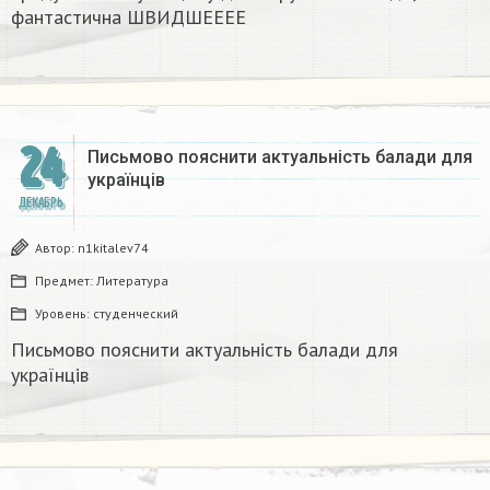
фантастична​ ШВИДШЕЕЕЕ
24
Письмово пояснити актуальність балади для
українців
ДЕКАБРЬ
Автор:
n1kitalev74
Предмет:
Литература
Уровень:
студенческий
Письмово пояснити актуальність балади для
українців