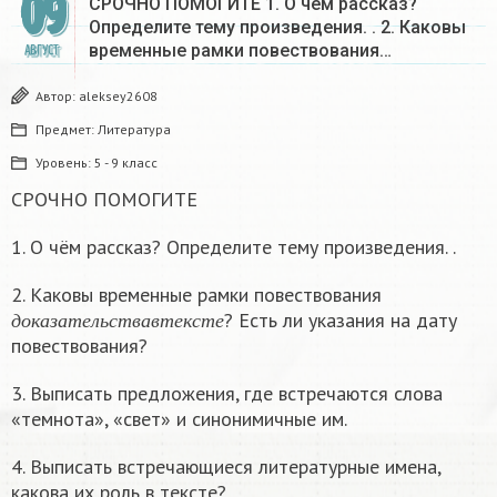
09
СРОЧНО ПОМОГИТЕ 1. О чём рассказ?
Определите тему произведения. . 2. Каковы
временные рамки повествования…
АВГУСТ
Автор:
aleksey2608
Предмет:
Литература
Уровень:
5 - 9 класс
СРОЧНО ПОМОГИТЕ
1. О чём рассказ? Определите тему произведения. .
2. Каковы временные рамки повествования
д
о
к
а
з
а
т
е
л
ь
с
т
в
а
в
т
е
к
с
т
е
? Есть ли указания на дату
д
о
к
а
з
а
т
е
л
ь
с
т
в
а
в
т
е
к
с
т
е
повествования?
3. Выписать предложения, где встречаются слова
«темнота», «свет» и синонимичные им.
4. Выписать встречающиеся литературные имена,
какова их роль в тексте?