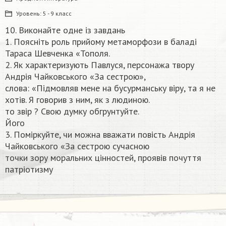
Уровень:
5 - 9 класс
10. Виконайте одне із завдань
1. Поясніть роль прийому метаморфози в баладі
Тараса Шевченка «Тополя.
2. Як характеризують Павлуся, персонажа твору
Андрія Чайковського «За сестрою»,
слова: «Підмовляв мене на бусурманську віру, та я не
хотів. Я говорив з ним, як з людиною.
то звiр ? Свою думку обгрунтуйте.
Його
3. Поміркуйте, чи можна вважати повість Андрія
Чайковського «За сестрою сучасною
точки зору моральних цінностей, проявів почуття
патріотизму​