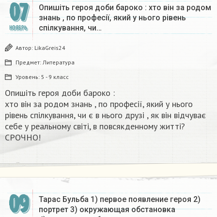
07
Опишіть героя доби бароко : хто він за родом
знань , по професії, який у нього рівень
спілкування, чи…
НОЯБРЬ
Автор:
LikaGreis24
Предмет:
Литература
Уровень:
5 - 9 класс
Опишіть героя доби бароко :
хто він за родом знань , по професії, який у нього
рівень спілкування, чи є в нього друзі , як він відчуває
себе у реальному світі, в повсякденному житті?
СРОЧНО!​
09
Тарас Бульба 1) первое появление героя 2)
портрет 3) окружающая обстановка