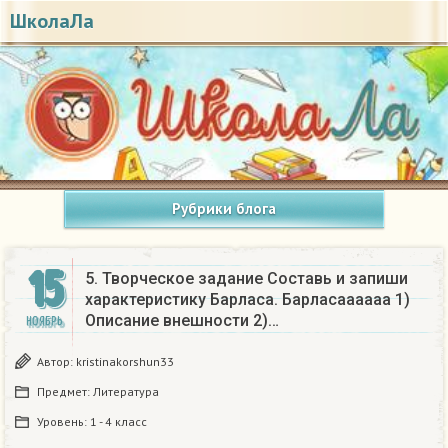
ШколаЛа
Рубрики блога
15
5. Творческое задание Составь и запиши
характеристику Барласа. Барласаааааа 1)
Описание внешности 2)…
НОЯБРЬ
Автор:
kristinakorshun33
Предмет:
Литература
Уровень:
1 - 4 класс