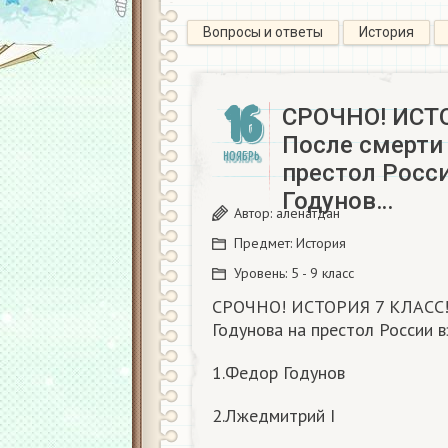
Вопросы и ответы
История
16
СРОЧНО! ИСТО
После смерти
НОЯБРЬ
престол Росси
Годунов…
Автор:
аленатдан
Предмет:
История
Уровень:
5 - 9 класс
СРОЧНО! ИСТОРИЯ 7 КЛАСС! 
Годунова на престол России 
1.Федор Годунов
2.Лжедмитрий I