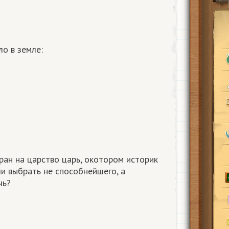
о в земле:
ран на царство царь, окотором историк
ли выбрать не способнейшего, а
чь?