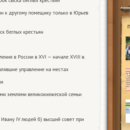
рок сыска беглых крестьян
ян к другому помещику только в Юрьев
ск беглых крестьян
ения в России в XVI — начале XVIII в.
влявшие управление на местах
ии
ыми землями великокняжеской семьи
 Ивану IV людей б) высший совет при