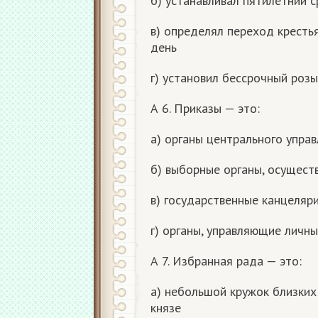
б) устанавливал пятилетний с
в) определял переход кресть
день
г) установил бессрочный розы
А 6. Приказы — это:
а) органы центрального управл
б) выборные органы, осущест
в) государственные канцеляр
г) органы, управляющие личн
А 7. Избранная рада — это:
а) небольшой кружок близких
князе