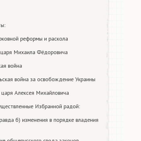
ты:
ерковной реформы и раскола
ие царя Михаила Фёдоровича
кая война
ольская война за освобождение Украины
е царя Алексея Михайловича
существленные Избранной радой:
Правда б) изменения в порядке владения
ние общерусского свода законов