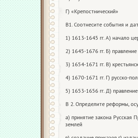
Г) «Крепостнический»
В1. Соотнесите события и да
1) 1613-1645 гг. А) начало ц
2) 1645-1676 гг. Б) правлен
3) 1654-1671 гг. В) крестьянс
4) 1670-1671 гг. Г) русско-п
5) 1653-1656 гг. Д) правлени
В 2. Определите реформы, о
а) принятие закона Русская 
землей
в) создание приказов г) изда