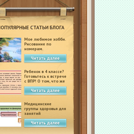
ПОПУЛЯРНЫЕ СТАТЬИ БЛОГА
Мое любимое хобби.
Рисование по
номерам.
Читать далее
Ребенок в 4 классе?
Готовьтесь к встрече
с ВПР! О том, что же
это такое.
Читать далее
Медицинские
группы здоровья для
занятий
физкультурой в
Читать далее
школе