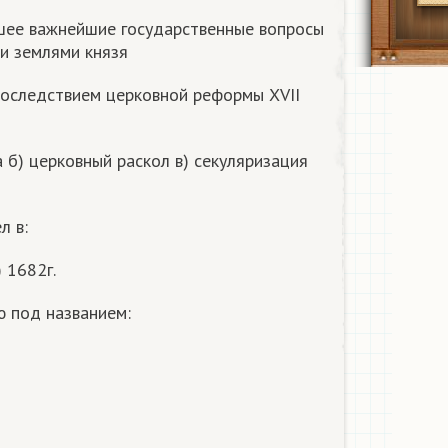
вшее важнейшие государственные вопросы
ми землями князя
 последствием церковной реформы XVII
 б) церковный раскол в) секуляризация
л в:
) 1682г.
ию под названием: