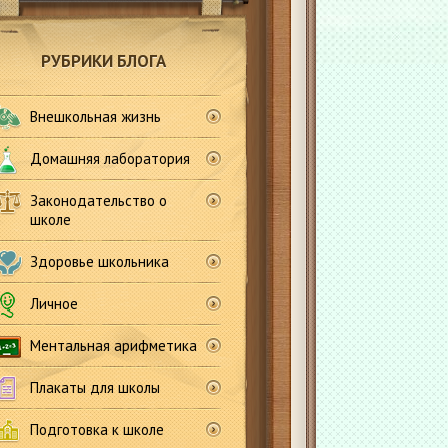
РУБРИКИ БЛОГА
Внешкольная жизнь
Домашняя лаборатория
Законодательство о
школе
Здоровье школьника
Личное
Ментальная арифметика
Плакаты для школы
Подготовка к школе