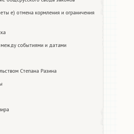
еты е) отмена кормления и ограничения
ска
е между событиями и датами
льством Степана Разина
ы
мира