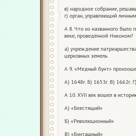
в) народное собрание, реша
г) орган, управляющий личны
А 8. Что из названного было
веке, проведённой Никоном?
а) учреждение патриаршества
церковных земель
А 9. «Медный бунт» произоше
А) 1648г. Б) 1653г. В) 1662г. Г
А 10. XVII век вошел в истор
А) «Блестящий»
Б) «Революционный»
В) «Бунташный»