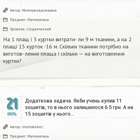
Автор:
Мненужнадомашка
Предмет:
Математика
Уровень:
студенческий
На 1 плащ і 3 куртки витрати- ли 9 м тканини, а на 2
плащі 15 курток -16 м. Скільки тканини потрібно на
виготов- лення плаща і скільки — на виготовлення
куртки?​
21
Додаткова задача. Якби учень купив 11
зошитів, то в нього залишилося 6 5 грн. А на
15 зошитів у нього…
ИЮЛЬ
Автор:
mishakebec
Предмет:
Математика