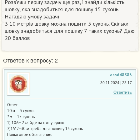
Розв’яжи першу задачу ще раз, і знайди кількість
шовку, яка знадобиться для пошиву 15 суконь.
Нагадаю умову задачі:
3 10 метрів шовку можна пошити 5 суконь. Скільки
шовку знадобиться для пошиву 7 таких суконь? Даю
20 баллов
Ответов к вопросу: 2
assd48883
30.11.2024 | 23:17
Ответить
Ответ:
10 м — 5 суконь
? м — 15 суконь
м
1) 10:5= 2
- йде на одну сукню
м
м
2)15*2=30
- треба для пошиву 15 суконь
м
Пошаговое объяснение: