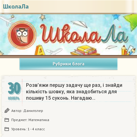
ШколаЛа
Рубрики блога
30
Розв’яжи першу задачу ще раз, і знайди
кількість шовку, яка знадобиться для
пошиву 15 суконь. Нагадаю…
НОЯБРЬ
Автор:
Данилsnep
Предмет:
Математика
Уровень:
1 - 4 класс