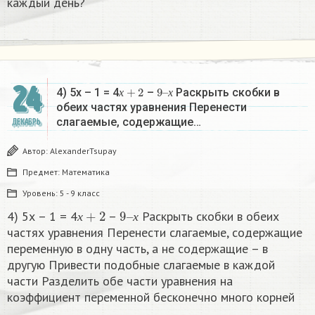
каждый день?
24
х
+
2
9
х
–
4) 5х – 1 = 4
–
Раскрыть скобки в
х
х
обеих частях уравнения Перенести
слагаемые, содержащие…
ДЕКАБРЬ
Автор:
AlexanderTsupay
Предмет:
Математика
Уровень:
5 - 9 класс
х
+
2
9
х
–
4) 5х – 1 = 4
–
Раскрыть скобки в обеих
х
х
частях уравнения Перенести слагаемые, содержащие
переменную в одну часть, а не содержащие – в
другую Привести подобные слагаемые в каждой
части Разделить обе части уравнения на
коэффициент переменной бесконечно много корней​