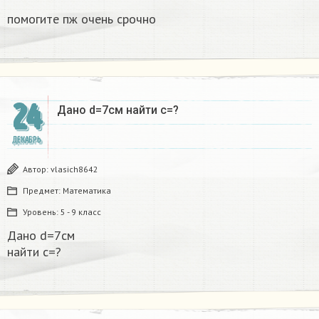
помогите пж очень срочно​
24
Дано d=7см найти с=?​
ДЕКАБРЬ
Автор:
vlasich8642
Предмет:
Математика
Уровень:
5 - 9 класс
Дано d=7см
найти с=?​