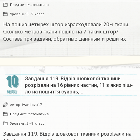
Предмет:
Математика
Уровень:
5 - 9 класс
На пошив четырех штор израсходовали 20м ткани.
Сколько метров ткани пошло на 7 таких штор?
Составь три задачи, обратные даннным и реши их
10
Завдання 119. Відріз шовкової тканини
розрізали на 16 рівних частин, 11 з яких піш-
ло на пошиття суконь,…
АВГУСТ
Автор:
ivanilova17
Предмет:
Математика
Уровень:
5 - 9 класс
Завдання 119. Відріз шовкової тканини розрізали на