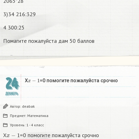
2065*28
3)34 216:329
4 300:25
Помагите пожалуйста дам 50 баллов
24
x
−
1
X
=0 помогите пожалуйста срочно
ДЕКАБРЬ
Автор:
deabak
Предмет:
Математика
Уровень:
1 - 4 класс
x
−
1
X
=0 помогите пожалуйста срочно