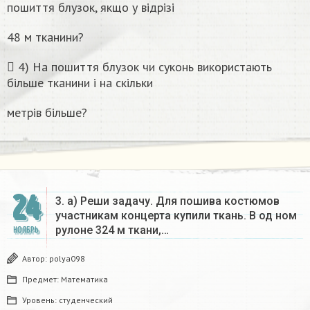
пошиття блузок, якщо у відрізі
48 м тканини?
 4) На пошиття блузок чи суконь використають
більше тканини і на скільки
метрів більше?
24
3. а) Реши задачу. Для пошива костюмов
участникам концерта купили ткань. В од ном
рулоне 324 м ткани,…
НОЯБРЬ
Автор:
polya098
Предмет:
Математика
Уровень:
студенческий