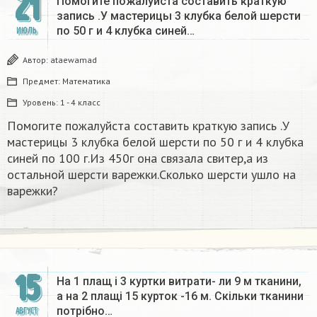
21
Помогите пожалуйста составить краткую
запись .У мастерицы 3 клубка белой шерсти
по 50 г и 4 клубка синей…
ИЮЛЬ
Автор:
ataewamad
Предмет:
Математика
Уровень:
1 - 4 класс
Помогите пожалуйста составить краткую запись .У
мастерицы 3 клубка белой шерсти по 50 г и 4 клубка
синей по 100 г.Из 450г она связала свитер,а из
остальной шерсти варежки.Сколько шерсти ушло на
варежки?
15
На 1 плащ і 3 куртки витрати- ли 9 м тканини,
а на 2 плащі 15 курток -16 м. Скільки тканини
потрібно…
АВГУСТ