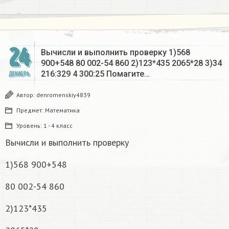
24
Вычисли и выполнить проверку 1)568
900+548 80 002-54 860 2)123*435 2065*28 3)34
216:329 4 300:25 Помагите…
ДЕКАБРЬ
Автор:
denromenskiy4839
Предмет:
Математика
Уровень:
1 - 4 класс
Вычисли и выполнить проверку
1)568 900+548
80 002-54 860
2)123*435