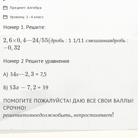
Предмет:
Алгебра
Уровень:
1 - 4 класс
Номер 1. Решите:
2
,
6
×
0
,
4
—
24
/
55
(
д
р
о
б
ь
с
м
е
ш
а
н
н
а
я
д
р
о
б
ь
: 1 1/11
:
−
0
,
32
д
р
о
б
ь
с
м
е
ш
а
н
н
а
я
д
р
о
б
ь
Номер 2 Решите уравнения
4
х
—
2
,
3
А) 3
= 7,5
х
3
x
−
7
,
2
Б) 5
= 39
ПОМОГИТЕ ПОЖАЛУЙСТА! ДАЮ ВСЕ СВОИ БАЛЛЫ!
СРОЧНО!
р
е
ш
е
н
и
е
п
о
л
н
о
е
д
о
л
ж
н
о
б
ы
т
ь
,
н
е
п
р
о
с
т
о
о
т
в
е
т
!
р
е
ш
е
н
и
е
п
о
л
н
о
е
д
о
л
ж
н
о
б
ы
т
ь
н
е
п
р
о
с
т
о
о
т
в
е
т