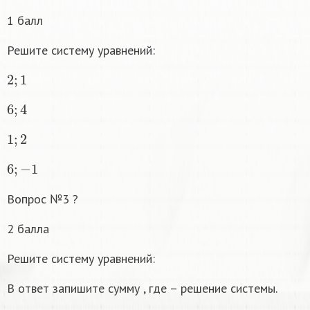
1 балл
Решите систему уравнений:
2
;
1
6
;
4
1
;
2
6
;
−
1
Вопрос №3 ?
2 балла
Решите систему уравнений:
В ответ запишите сумму , где – решение системы.