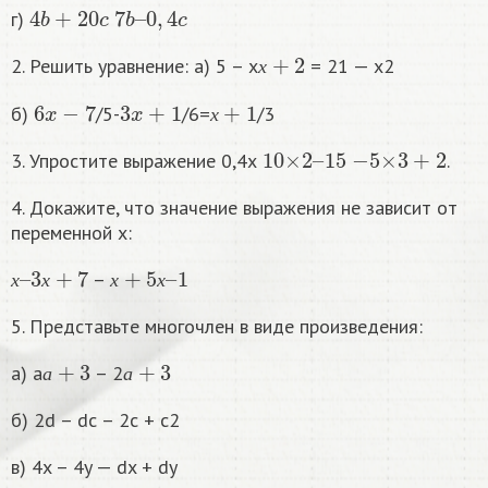
4
b
+
20
c
7
0
b
,
4
–
c
г)
х
+
2
2. Решить уравнение: а) 5 – х
= 21 — х2
х
6
x
−
7
3
x
+
1
х
+
1
б)
/5-
/6=
/3
х
10
15
×
2
–
−
5
×
3
+
2
3. Упростите выражение 0,4х
.
4. Докажите, что значение выражения не зависит от
переменной х:
х
3
–
х
+
7
х
+
5
х
1
–
–
х
х
х
х
5. Представьте многочлен в виде произведения:
а
+
3
а
+
3
а) а
– 2
а
а
б) 2d – dc – 2c + c2
в) 4x – 4y — dx + dy