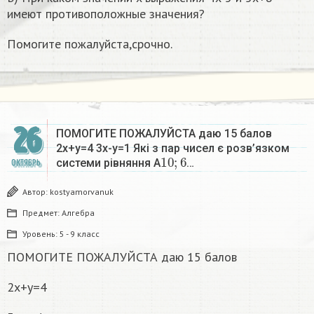
имеют противоположные значения?
Помогите пожалуйста,срочно.
26
ПОМОГИТЕ ПОЖАЛУЙСТА даю 15 балов
2х+у=4 3х-у=1 Які з пар чисел є розв’язком
10
;
6
системи рівняння А
…
ОКТЯБРЬ
Автор:
kostyamorvanuk
Предмет:
Алгебра
Уровень:
5 - 9 класс
ПОМОГИТЕ ПОЖАЛУЙСТА даю 15 балов
2х+у=4