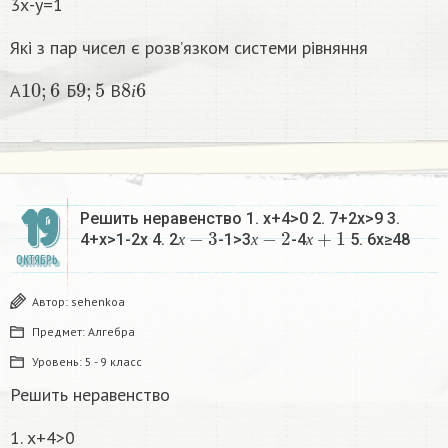
3х-у=1
Які з пар чисел є розв’язком системи рівняння
10
;
6
9
;
5
8
і
6
А
Б
В
і
19
Решить неравенство 1. х+4>0 2. 7+2х>9 3.
х
−
3
х
−
2
х
+
1
4+х>1-2x 4. 2
-1>3
-4
5. 6х≥48
х
х
х
ОКТЯБРЬ
Автор:
sehenkoa
Предмет:
Алгебра
Уровень:
5 - 9 класс
Решить неравенство
1. х+4>0