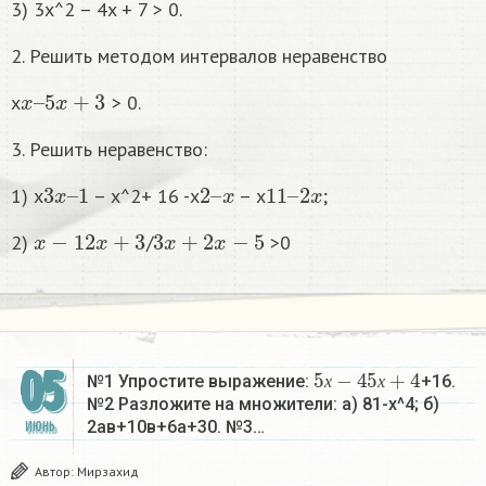
3) 3x^2 – 4x + 7 > 0.
2. Решить методом интервалов неравенство
x
5
–
x
+
3
x
> 0.
3. Решить неравенство:
3
1
x
–
2
x
–
11
2
x
–
1) x
– x^2+ 16 -x
– x
;
x
−
1
2
x
+
3
3
x
+
2
x
−
5
2)
/
>0
5
х
−
4
5
х
+
4
05
№1 Упростите выражение:
+16.
х
х
№2 Разложите на множители: а) 81-х^4; б)
2ав+10в+6а+30. №3…
ИЮНЬ
Автор:
Мирзахид