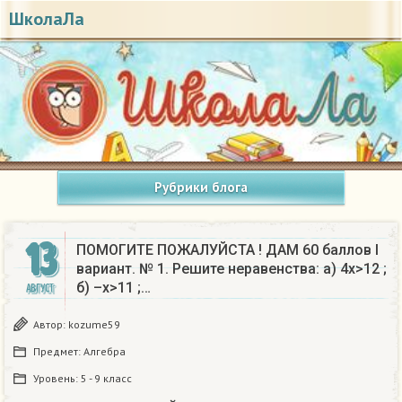
ШколаЛа
Рубрики блога
13
ПОМОГИТЕ ПОЖАЛУЙСТА ! ДАМ 60 баллов I
вариант. № 1. Решите неравенства: а) 4x>12 ;
б) –x>11 ;…
АВГУСТ
Автор:
kozume59
Предмет:
Алгебра
Уровень:
5 - 9 класс