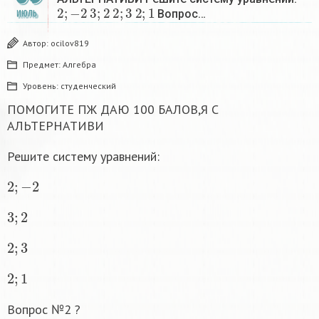
2
;
−
2
3
;
2
2
;
3
2
;
1
Вопрос…
ИЮЛЬ
Автор:
ocilov819
Предмет:
Алгебра
Уровень:
студенческий
ПОМОГИТЕ ПЖ ДАЮ 100 БАЛОВ,Я С
АЛЬТЕРНАТИВИ
Решите систему уравнений:
2
;
−
2
3
;
2
2
;
3
2
;
1
Вопрос №2 ?