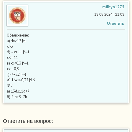
milhyo1275
13.08.2024 | 21:03
Ответить
Объяснение:
а) 4x>12 |:4
х>3
–
1
б) –x>11 |*
х<–11
–
1
в) -x<0,3 |*
х>–0,3
–
4
г) -4x≤2 |:
д) 16x≤-0,32 |:16
№2
а) 13d≤11d+7
б) 4-b≥3+7b
Ответить на вопрос: