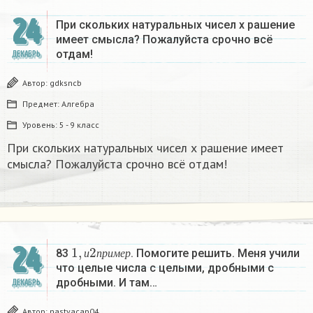
24
При скольких натуральных чисел х рашение
имеет смысла? Пожалуйста срочно всё
отдам!
ДЕКАБРЬ
Автор:
gdksncb
Предмет:
Алгебра
Уровень:
5 - 9 класс
При скольких натуральных чисел х рашение имеет
смысла? Пожалуйста срочно всё отдам!
1
,
и
2
п
р
и
м
е
р
24
83
. Помогите решить. Меня учили
и
п
р
и
м
е
р
что целые числа с целыми, дробными с
дробными. И там…
ДЕКАБРЬ
Автор:
nastyacap04