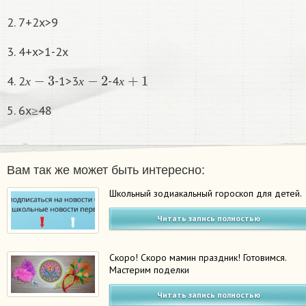
2. 7+2х>9
3. 4+х>1-2x
х
−
3
х
−
2
х
+
1
4. 2
-1>3
-4
х
х
х
5. 6х≥48
Вам так же может быть интересно:
Школьный зодиакальный гороскоп для детей.
Читать запись полностью
Скоро! Скоро мамин праздник! Готовимся.
Мастерим поделки
Читать запись полностью