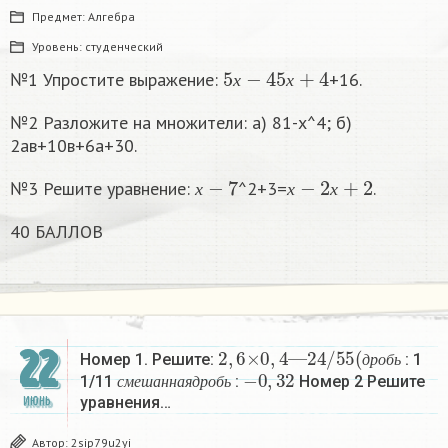
Предмет:
Алгебра
Уровень:
студенческий
5
х
−
4
5
х
+
4
№1 Упростите выражение:
+16.
х
х
№2 Разложите на множители: а) 81-х^4; б)
2ав+10в+6а+30.
х
−
7
х
−
2
х
+
2
№3 Решите уравнение:
^2+3=
.
х
х
х
40 БАЛЛОВ
2
24
,
6
/
×
55
0
,
4
(
д
—
р
о
б
ь
22
Номер 1. Решите:
: 1
с
м
е
ш
а
н
н
а
я
д
р
о
−
б
0
ь
,
32
д
р
о
б
ь
1/11
:
Номер 2 Решите
с
м
е
ш
а
н
н
а
я
д
р
о
б
ь
уравнения…
ИЮНЬ
Автор:
2sip79u2yi