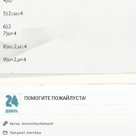
4)∅
5)2≤u≤4
6)2
7)u>4
8)u≤2,u≥4
9)u<2,u>4
24
ПОМОГИТЕ ПОЖАЙЛУСТА!
ДЕКАБРЬ
Автор:
domashkydaitepzh
Предмет:
Алгебра