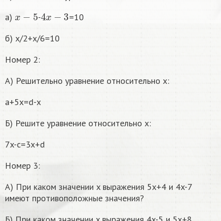
x
−
5
4
x
−
3
а)
-
=10
б) x/2+x/6=10
Номер 2:
А) Решительно уравнение относительно x:
a+5x=d-x
Б) Решите уравнение относительно x:
7x-c=3x+d
Номер 3:
А) При каком значении x выражения 5x+4 и 4x-7
имеют противоположные значения?
Б) При каком значении x выражения 4x-5 и 5x+8