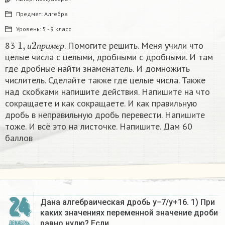
Предмет:
Алгебра
Уровень:
5 - 9 класс
1
,
и
2
п
р
и
м
е
р
83
. Помогите решить. Меня учили что
и
п
р
и
м
е
р
целые числа с целыми, дробными с дробными. И там
где дробные найти знаменатель. И домножить
числитель. Сделайте также где целые числа. Также
над скобками напишите действия. Напишите на что
сокращаете и как сокращаете. И как правильную
дробь в неправильную дробь перевести. Напишите
тоже. И всё это на листочке. Напишите. Дам 60
баллов
24
Дана алгебраическая дробь y−7/y+16. 1) При
каких значениях переменной значение дроби
равно нулю? Если…
ДЕКАБРЬ