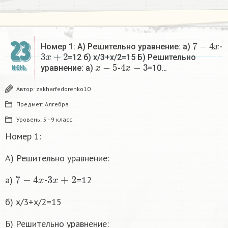
7
−
4
x
23
Номер 1: А) Решительно уравнение: а)
-
3
x
+
2
=12 б) x/3+x/2=15 Б) Решительно
x
−
5
4
x
−
3
уравнение: а)
-
=10…
ИЮНЬ
Автор:
zakharfedorenko10
Предмет:
Алгебра
Уровень:
5 - 9 класс
Номер 1:
А) Решительно уравнение:
7
−
4
x
3
x
+
2
а)
-
=12
б) x/3+x/2=15
Б) Решительно уравнение: