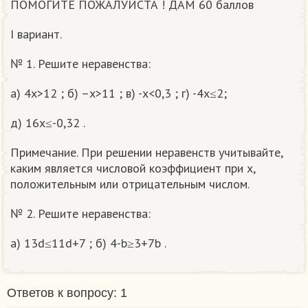
ПОМОГИТЕ ПОЖАЛУЙСТА ! ДАМ 60 баллов
I вариант.
№ 1. Решите неравенства:
а) 4x>12 ; б) –x>11 ; в) -x<0,3 ; г) -4x≤2;
д) 16x≤-0,32 .
Примечание. При решении неравенств учитывайте,
каким является числовой коэффициент при x,
положительным или отрицательным числом.
№ 2. Решите неравенства:
а) 13d≤11d+7 ; б) 4-b≥3+7b .
Ответов к вопросу: 1