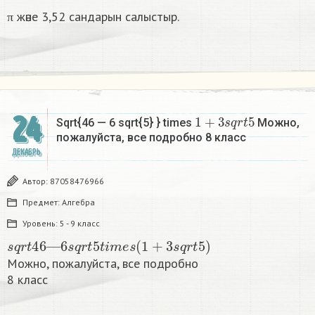
π және 3,52 сандарын салыстыр.
1
+
3
s
q
r
t
5
24
Sqrt{46 — 6 sqrt{5} } times
Можно,
пожалуйста, все подробно 8 класс​
ДЕКАБРЬ
Автор:
87058476966
Предмет:
Алгебра
Уровень:
5 - 9 класс
s
q
r
t
46
—
6
s
q
r
t
5
t
i
m
e
s
(
1
+
3
s
q
r
t
5
)
Можно, пожалуйста, все подробно
8 класс​