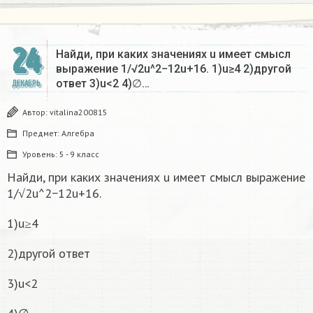
24
Найди, при каких значениях u имеет смысл
выражение 1/√2u^2−12u+16. 1)u≥4 2)другой
ответ 3)u<2 4)∅…
ДЕКАБРЬ
Автор:
vitalina200815
Предмет:
Алгебра
Уровень:
5 - 9 класс
Найди, при каких значениях u имеет смысл выражение
1/√2u^2−12u+16.
1)u≥4
2)другой ответ
3)u<2