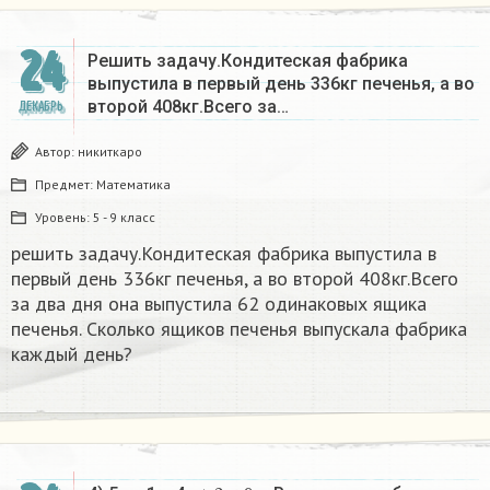
24
Решить задачу.Кондитеская фабрика
выпустила в первый день 336кг печенья, а во
второй 408кг.Всего за…
ДЕКАБРЬ
Автор:
никиткаро
Предмет:
Математика
Уровень:
5 - 9 класс
решить задачу.Кондитеская фабрика выпустила в
первый день 336кг печенья, а во второй 408кг.Всего
за два дня она выпустила 62 одинаковых ящика
печенья. Сколько ящиков печенья выпускала фабрика
каждый день?
х
+
2
9
х
–