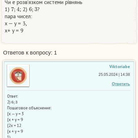
Чи е розв’язком системи рівнянь
7
;
4
6
;
3
1)
; 2)
?
пара чисел:
x — y = 3,
х+ y = 9 ​
Ответов к вопросу: 1
Viktoriabe
25.05.2024 | 14:38
Ответить
Ответ:
6
;
3
2)
Пошаговое объяснение:
{х — у = 3
{х + у = 9
{2х = 12
{х + у = 9
1)