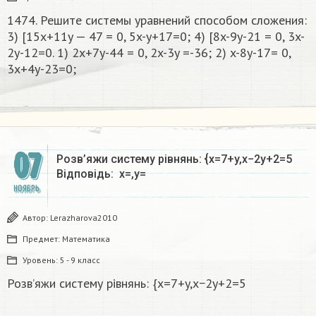
1474. Решите системы уравнений способом сложения:
3) [15x+11y — 47 = 0, 5x-y+17=0; 4) [8x-9y-21 = 0, 3x-
2y-12=0. 1) 2x+7y-44 = 0, 2x-3y =-36; 2) x-8y-17= 0,
3x+4y-23=0;​
07
Розв’яжи систему рівнянь: {x=7+y,x−2y+2=5
Відповідь: x=,y= ​
НОЯБРЬ
Автор:
Lerazharova2010
Предмет:
Математика
Уровень:
5 - 9 класс
Розв’яжи систему рівнянь: {x=7+y,x−2y+2=5