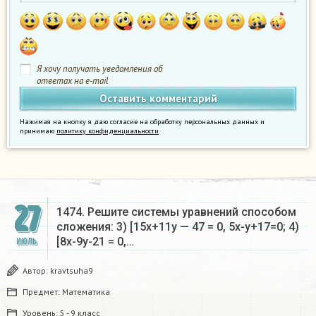
Я хочу получать уведомления об
ответах на e-mail
Нажимая на кнопку я даю согласие на обработку персональных данных и
принимаю
политику конфиденциальности
.
27
1474. Решите системы уравнений способом
сложения: 3) [15x+11y — 47 = 0, 5x-y+17=0; 4)
[8x-9y-21 = 0,…
ИЮЛЬ
Автор:
kravtsuha9
Предмет:
Математика
Уровень:
5 - 9 класс