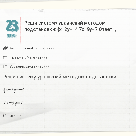
23
Реши систему уравнений методом
;
подстановки: {x−2y=−4 7x−9y=7 Ответ:
АВГУСТ
Автор:
polinalushnikovakz
Предмет:
Математика
Уровень:
студенческий
Реши систему уравнений методом подстановки:
{x−2y=−4
7x−9y=7
;
Ответ: