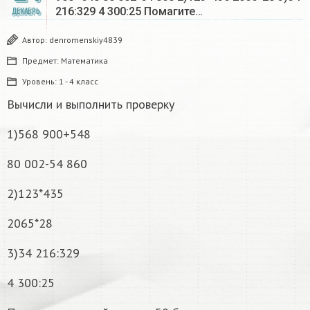
216:329 4 300:25 Помагите…
ДЕКАБРЬ
Автор:
denromenskiy4839
Предмет:
Математика
Уровень:
1 - 4 класс
Вычисли и выполнить проверку
1)568 900+548
80 002-54 860
2)123*435
2065*28
3)34 216:329
4 300:25