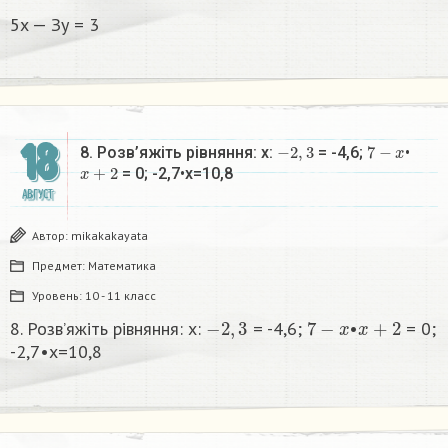
5x — Зу = 3
18
−
2
,
3
7
−
x
8. Розв’яжіть рівняння: x:
= -4,6;
•
x
+
2
= 0; -2,7•x=10,8​
АВГУСТ
Автор:
mikakakayata
Предмет:
Математика
Уровень:
10 - 11 класс
−
2
,
3
7
−
x
x
+
2
8. Розв’яжіть рівняння: x:
= -4,6;
•
= 0;
-2,7•x=10,8​