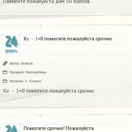
Помагите пожалуйста дам 50 баллов
24
x
−
1
X
=0 помогите пожалуйста срочно
ДЕКАБРЬ
Автор:
deabak
Предмет:
Математика
Уровень:
1 - 4 класс
x
−
1
X
=0 помогите пожалуйста срочно
24
Помогите срочно! Пожалуйста