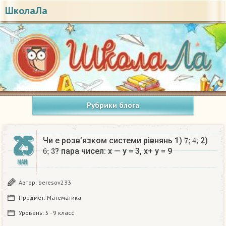
ШколаЛа
Рубрики блога
25
7
;
4
Чи е розв’язком системи рівнянь 1)
; 2)
6
;
3
? пара чисел: x — y = 3, х+ y = 9 ​
МАЙ
Автор:
beresov233
Предмет:
Математика
Уровень:
5 - 9 класс