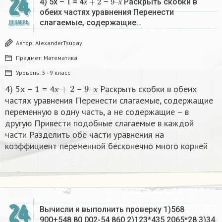
24
4) 5х – 1 = 4
–
Раскрыть скобки в
х
х
обеих частях уравнения Перенести
слагаемые, содержащие…
ДЕКАБРЬ
Автор:
AlexanderTsupay
Предмет:
Математика
Уровень:
5 - 9 класс
х
+
2
9
х
–
4) 5х – 1 = 4
–
Раскрыть скобки в обеих
х
х
частях уравнения Перенести слагаемые, содержащие
переменную в одну часть, а не содержащие – в
другую Привести подобные слагаемые в каждой
части Разделить обе части уравнения на
коэффициент переменной бесконечно много корней​
24
Вычисли и выполнить проверку 1)568
900+548 80 002-54 860 2)123*435 2065*28 3)34