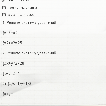
Автор:
tnurlan06
Предмет:
Математика
Уровень:
1 - 4 класс
1. Решите систему уравнений
{y+5=x2
{x2+y2=25
2. Решите систему уравнений:
{3x+y^2=28
{ x-y^2=4
б) {1/x+1/y=1/8
{x+y=1