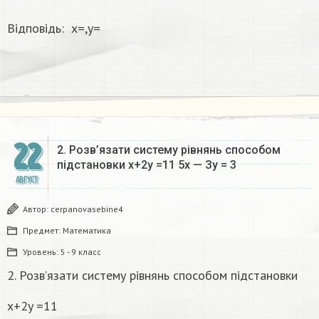
Відповідь: x=,y=
22
2. Розв’язати систему рівнянь способом
підстановки x+2y =11 5x — Зу = 3
АВГУСТ
Автор:
cerpanovasebine4
Предмет:
Математика
Уровень:
5 - 9 класс
2. Розв’язати систему рівнянь способом підстановки
x+2y =11