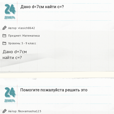
24
Дано d=7см найти с=?​
ДЕКАБРЬ
Автор:
vlasich8642
Предмет:
Математика
Уровень:
5 - 9 класс
Дано d=7см
найти с=?​
24
Помогите пожалуйста решить это
ДЕКАБРЬ
Автор:
fikovamasha123