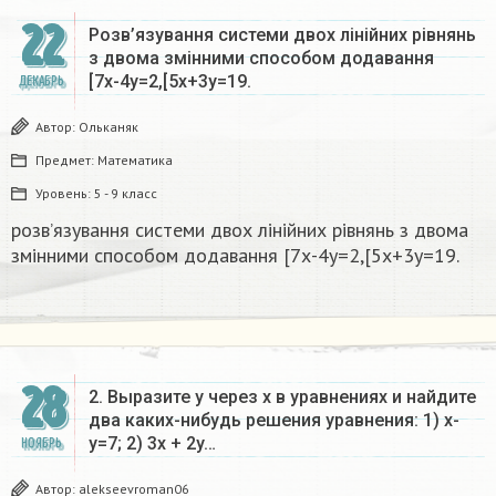
22
Розв’язування системи двох лінійних рівнянь
з двома змінними способом додавання
[7х-4у=2,[5х+3у=19.​
ДЕКАБРЬ
Автор:
Ольканяк
Предмет:
Математика
Уровень:
5 - 9 класс
розв’язування системи двох лінійних рівнянь з двома
змінними способом додавання [7х-4у=2,[5х+3у=19.​
28
2. Выразите y через x в уравнениях и найдите
два каких-нибудь решения уравнения: 1) x-
y=7; 2) 3x + 2y…
НОЯБРЬ
Автор:
alekseevroman06