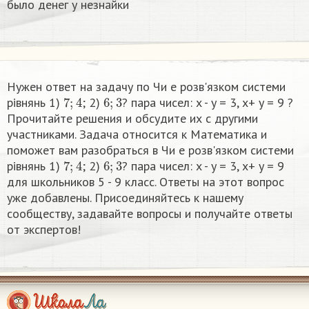
было денег у незнайки
Нужен ответ на задачу по Чи е розв'язком системи
7
;
4
6
;
3
рівнянь 1)
; 2)
? пара чисел: x - y = 3, х+ y = 9 ​?
Прочитайте решения и обсудите их с другими
участниками. Задача относится к Математика и
поможет вам разобраться в Чи е розв'язком системи
7
;
4
6
;
3
рівнянь 1)
; 2)
? пара чисел: x - y = 3, х+ y = 9 ​
для школьников 5 - 9 класс. Ответы на этот вопрос
уже добавлены. Присоединяйтесь к нашему
сообществу, задавайте вопросы и получайте ответы
от экспертов!