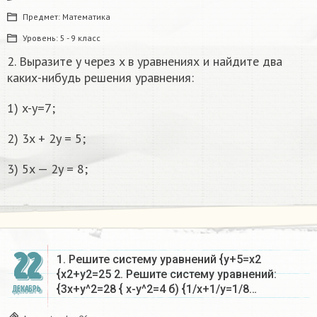
Предмет:
Математика
Уровень:
5 - 9 класс
2. Выразите y через x в уравнениях и найдите два
каких-нибудь решения уравнения:
1) x-y=7;
2) 3x + 2y = 5;
3) 5x — 2y = 8;​
22
1. Решите систему уравнений {y+5=x2
{x2+y2=25 2. Решите систему уравнений:
{3x+y^2=28 { x-y^2=4 б) {1/x+1/y=1/8…
ДЕКАБРЬ