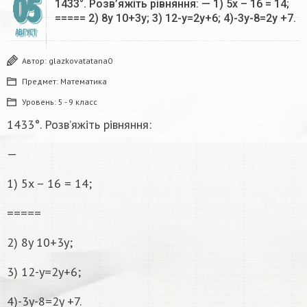
05
1433°. Розв’яжіть рівняння: — 1) 5x – 16 = 14;
===== 2) 8y 10+3y; 3) 12-y=2y+6; 4)-3y-8=2y +7.
АВГУСТ
Автор:
glazkovatatana0
Предмет:
Математика
Уровень:
5 - 9 класс
1433°. Розв’яжіть рівняння:
—
1) 5x – 16 = 14;
=====
2) 8y 10+3y;
3) 12-y=2y+6;
4)-3y-8=2y +7.