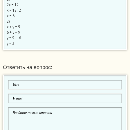
2х = 12
х = 12 : 2
х = 6
2)
х + у = 9
6 + у = 9
у = 9 — 6
у = 3
Ответить на вопрос: