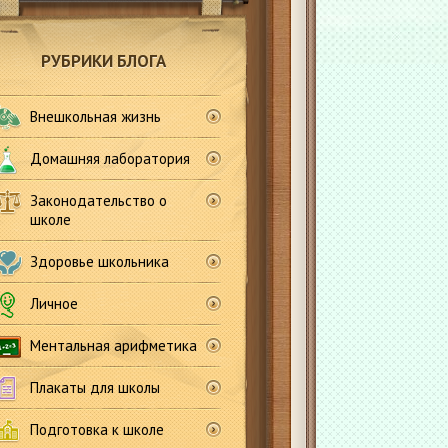
РУБРИКИ БЛОГА
Внешкольная жизнь
Домашняя лаборатория
Законодательство о
школе
Здоровье школьника
Личное
Ментальная арифметика
Плакаты для школы
Подготовка к школе