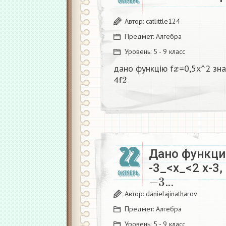
ОКТЯБРЬ
Автор:
catlittle124
Предмет:
Алгебра
Уровень:
5 - 9 класс
x
дано функцію f
=0,5x^2 зна
2
4f
22
Дано функци
-3_<х_<2 х-3,
−
3
ОКТЯБРЬ
…
Автор:
danielajinatharov
Предмет:
Алгебра
Уровень:
5 - 9 класс