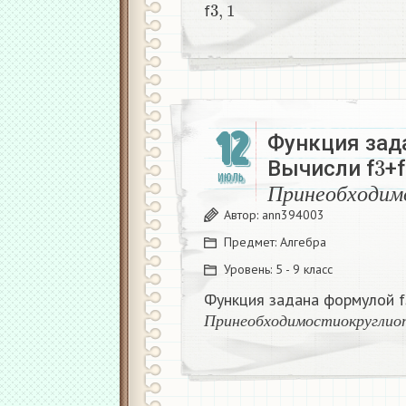
3
,
1
f
12
Функция зад
3
Вычисли f
+f
П
р
и
н
е
о
б
х
о
д
ИЮЛЬ
П
р
и
н
е
о
б
х
о
д
и
м
Автор:
ann394003
Предмет:
Алгебра
Уровень:
5 - 9 класс
Функция задана формулой f
П
р
и
н
е
о
б
х
о
д
и
м
о
с
т
и
о
к
р
у
г
л
П
р
и
н
е
о
б
х
о
д
и
м
о
с
т
и
о
к
р
у
г
л
и
о