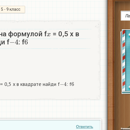
5 - 9 класс
x
на формулой f
= 0,5 x в
−
4
6
и f
: f
−
4
6
= 0,5 x в квадрате найди f
: f
Ответить