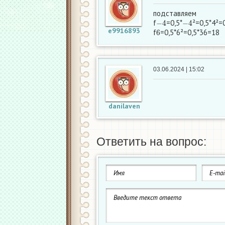
подставляем
−
4
−
4
f
=0,5*
²=0,5*4²=
6
e9916893
f
=0,5*6²=0,5*36=18
03.06.2024 | 15:02
danilaven
Ответить на вопрос: