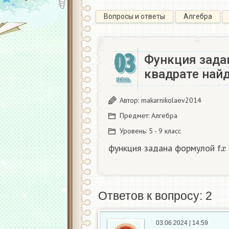
Вопросы и ответы
Алгебра
03
Функция зада
квадрате найд
ИЮНЬ
Автор:
makarnikolaev2014
Предмет:
Алгебра
Уровень:
5 - 9 класс
x
функция задана формулой f
Ответов к вопросу: 2
03.06.2024 | 14:59