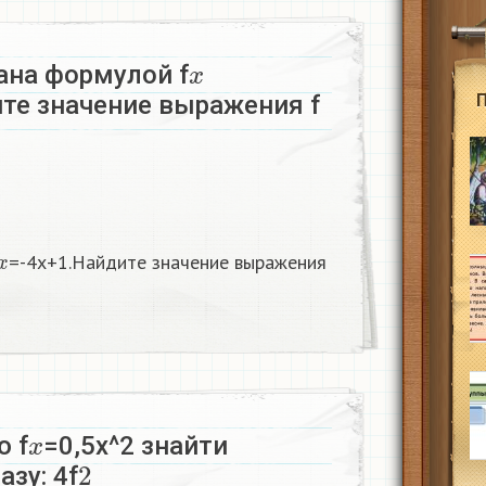
x
ана формулой f
ите значение выражения f
x
=-4x+1.Найдите значение выражения
x
ю f
=0,5x^2 знайти
2
азу: 4f