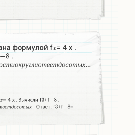
x
ана формулой f
= 4 x .
−
8
.
и
м
о
с
т
и
о
к
р
у
г
л
и
о
т
в
е
т
д
о
с
о
т
ы
х
…
о
с
т
и
о
к
р
у
г
л
и
о
т
в
е
т
д
о
с
о
т
ы
х
x
3
−
8
= 4 x . Вычисли f
+f
.
и
о
т
в
е
т
д
о
с
о
т
ы
х
3
−
8
Ответ: f
+f
=
т
в
е
т
д
о
с
о
т
ы
х