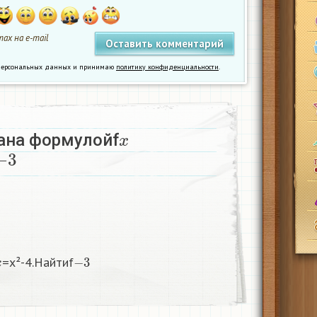
ах на e-mail
у персональных данных и принимаю
политику конфиденциальности
.
x
ана формулойf
−
3
x
−
3
=x²-4.Найтиf