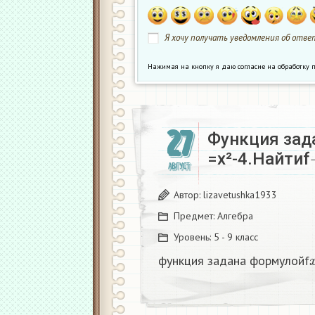
Я хочу получать уведомления об ответ
Нажимая на кнопку я даю согласие на обработк
27
Функция зад
=x²-4.Найтиf
АВГУСТ
Автор:
lizavetushka1933
Предмет:
Алгебра
Уровень:
5 - 9 класс
функция задана формулойf