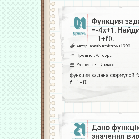
01
Функция зад
=-4x+1.Найд
−
1
0
ДЕКАБРЬ
+f
.​
Автор:
annaburmistrova1990
Предмет:
Алгебра
Уровень:
5 - 9 класс
функция задана формулой f
−
1
0
f
+f
.​
21
Дано функці
значення вир