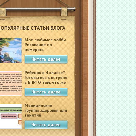
ПОПУЛЯРНЫЕ СТАТЬИ БЛОГА
Мое любимое хобби.
Рисование по
номерам.
Читать далее
Ребенок в 4 классе?
Готовьтесь к встрече
с ВПР! О том, что же
это такое.
Читать далее
Медицинские
группы здоровья для
занятий
физкультурой в
Читать далее
школе