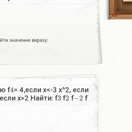
йти значення виразу:
4
ю f
= 4,если х<-3 х^2, если
3
2
−
2
 если х>2 Найти: f
f
f
f