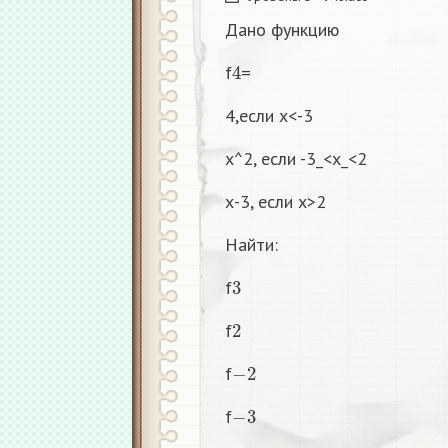
Дано функцию
4
f
=
4,если х<-3
х^2, если -3_<х_<2
х-3, если х>2
Найти:
3
f
2
f
−
2
f
−
3
f