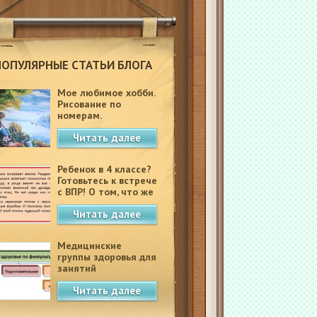
ПОПУЛЯРНЫЕ СТАТЬИ БЛОГА
Мое любимое хобби.
Рисование по
номерам.
Читать далее
Ребенок в 4 классе?
Готовьтесь к встрече
с ВПР! О том, что же
это такое.
Читать далее
Медицинские
группы здоровья для
занятий
физкультурой в
Читать далее
школе