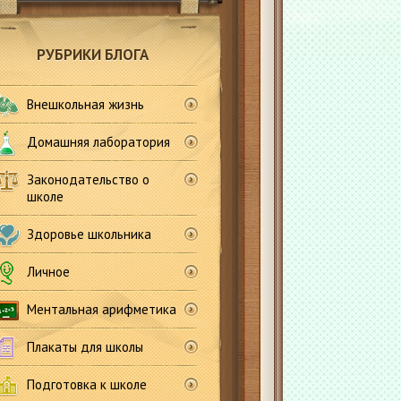
РУБРИКИ БЛОГА
Внешкольная жизнь
Домашняя лаборатория
Законодательство о
школе
Здоровье школьника
Личное
Ментальная арифметика
Плакаты для школы
Подготовка к школе