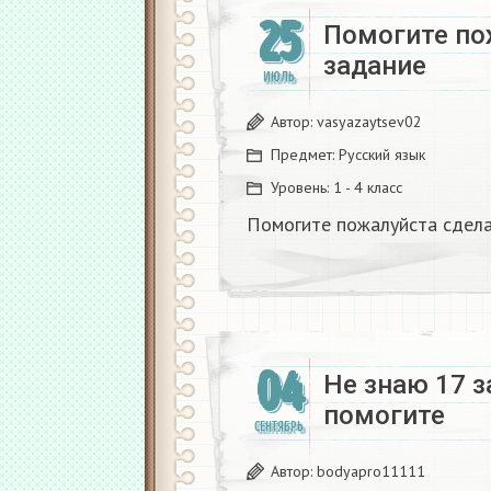
25
Помогите по
задание ​
ИЮЛЬ
Автор:
vasyazaytsev02
Предмет:
Русский язык
Уровень:
1 - 4 класс
Помогите пожалуйста сделат
04
Не знаю 17 з
помогите
СЕНТЯБРЬ
Автор:
bodyapro11111