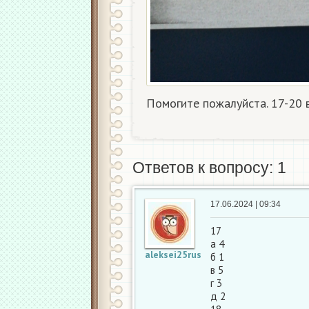
Помогите пожалуйста. 17-20 
Ответов к вопросу: 1
17.06.2024 | 09:34
17
а 4
aleksei25rus
б 1
в 5
г 3
д 2