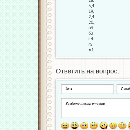
18.
3,4
19.
2,4
20.
а3
б2
в4
г5
д1
Ответить на вопрос: