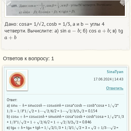
Дано: cosa= 1/√2, cosb = 1/3, a и b — углы 4
a
−
b
a
+
b
четверти. Вычислите: а) sin
; б) cos
; в) tg
a
+
b
Ответов к вопросу: 1
SinaTyan
17.06.2024 | 14:43
Ответить
Ответ:
a
−
b
a
b
a
b
1
/
√
2
a) sin
= sin
cos
— cos
sin
= cosa*cosb — cosb*cosa =
*
1
/
3
1
/
3
1
/
√
2
1
—
√
2
/
6
1
—
√
2
/
3
2
√
2
—
*
=
/2 =
/
= 0.154
a
+
b
a
b
a
b
1
/
√
2
1
/
3
b) cos
= cos
cos
+ sin
sin
= cosa*cosb + cosb*cosa =
*
1
/
3
1
/
√
2
1
+
√
2
/
6
1
+
√
2
/
3
2
√
2
+
*
=
/2 =
/
= 0.846
a
+
b
a
b
1
/
√
2
1
/
3
1
/
3
1
/
√
2
3
∗
√
2
+
1
3
—
√
2
в) tg
= tg
+ tg
=
/
+
/
=
/
=
3
∗
√
2
+
1
√
2
—
1