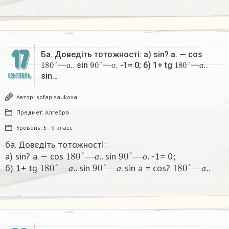
17
Ба. Доведіть тотожності: a) sin? a. — cos
180
°
—
а
.
90
°
—
о
.
180
°
—
а
.
. sin
-1= 0; б) 1+ tg
.
а
о
а
sin…
СЕНТЯБРЬ
Автор:
sofapisaukova
Предмет:
Алгебра
Уровень:
5 - 9 класс
ба. Доведіть тотожності:
180
°
—
а
.
90
°
—
о
.
a) sin? a. — cos
. sin
-1= 0;
180
°
—
а
.
90
°
—
а
180
°
—
а
.
а
о
б) 1+ tg
. sin
. sin a = cos?
.​
а
а
а