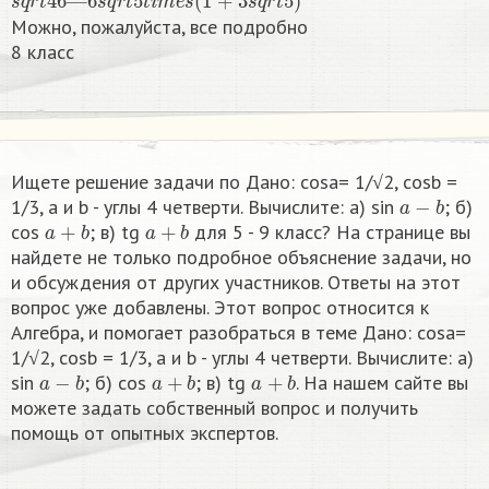
Можно, пожалуйста, все подробно
8 класс​
Ищете решение задачи по Дано: cosa= 1/√2, cosb =
a
−
b
1/3, a и b - углы 4 четверти. Вычислите: а) sin
; б)
a
+
b
a
+
b
cos
; в) tg
​ для 5 - 9 класс? На странице вы
найдете не только подробное объяснение задачи, но
и обсуждения от других участников. Ответы на этот
вопрос уже добавлены. Этот вопрос относится к
Алгебра, и помогает разобраться в теме Дано: cosa=
1/√2, cosb = 1/3, a и b - углы 4 четверти. Вычислите: а)
a
−
b
a
+
b
a
+
b
sin
; б) cos
; в) tg
​. На нашем сайте вы
можете задать собственный вопрос и получить
помощь от опытных экспертов.