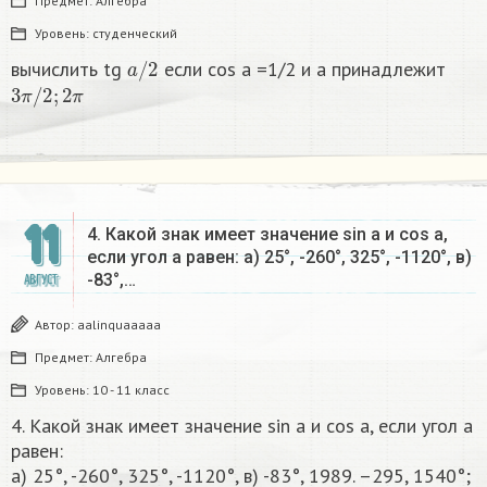
Предмет:
Алгебра
Уровень:
студенческий
a
/
2
вычислить tg
если cos a =1/2 и a принадлежит
3
π
/
2
;
2
π
11
4. Какой знак имеет значение sin a и cos a,
если угол а равен: а) 25°, -260°, 325°, -1120°, в)
-83°,…
АВГУСТ
Автор:
aalinquaaaaa
Предмет:
Алгебра
Уровень:
10 - 11 класс
4. Какой знак имеет значение sin a и cos a, если угол а
равен:
а) 25°, -260°, 325°, -1120°, в) -83°, 1989. –295, 1540°;