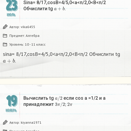
23
Sina= 8/17,cosB=4/5,0<а<п/2,0<В<п/2
a
+
b
Обчислити tg
.
ИЮЛЬ
Автор:
vika6455
Предмет:
Алгебра
Уровень:
10 - 11 класс
sina= 8/17,cosB=4/5,0<а<п/2,0<В<п/2 Обчислити tg
a
+
b
.
19
a
/
2
Вычислить tg
если cos a =1/2 и a
3
π
/
2
;
2
π
принадлежит
НОЯБРЬ
Автор:
kiyanna1971