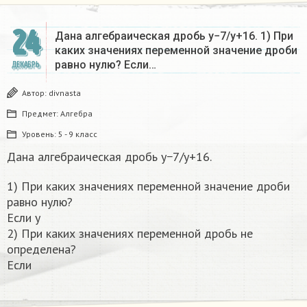
24
Дана алгебраическая дробь y−7/y+16. 1) При
каких значениях переменной значение дроби
равно нулю? Если…
ДЕКАБРЬ
Автор:
divnasta
Предмет:
Алгебра
Уровень:
5 - 9 класс
Дана алгебраическая дробь y−7/y+16.
1) При каких значениях переменной значение дроби
равно нулю?
Если y
2) При каких значениях переменной дробь не
определена?
Если