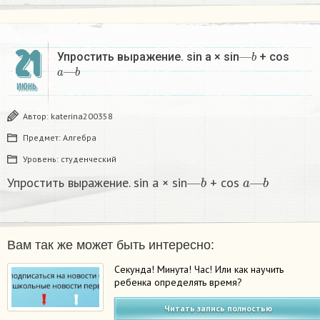
21
—
b
Упростить выражение. sin а × sin
+ cos
a
—
b
ИЮНЬ
Автор:
katerina200358
Предмет:
Алгебра
Уровень:
студенческий
—
b
a
—
b
Упростить выражение. sin а × sin
+ cos
Вам так же может быть интересно:
Секунда! Минута! Час! Или как научить
ребенка определять время?
Читать запись полностью