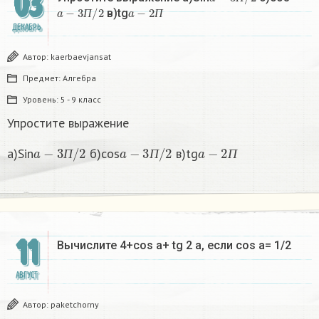
03
a
−
3
П
/
2
a
−
2
П
П
в)tg
П
П
ДЕКАБРЬ
Автор:
kaerbaevjansat
Предмет:
Алгебра
Уровень:
5 - 9 класс
Упростите выражение
a
−
3
П
/
2
a
−
3
П
/
2
a
−
2
П
a)Sin
б)cos
в)tg
П
П
П
11
Вычислите 4+cos a+ tg 2 a, если cos a= 1/2
АВГУСТ
Автор:
paketchorny