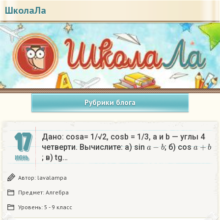
ШколаЛа
Рубрики блога
17
Дано: cosa= 1/√2, cosb = 1/3, a и b — углы 4
a
−
b
a
+
b
четверти. Вычислите: а) sin
; б) cos
; в) tg…
ИЮНЬ
Автор:
lavalampa
Предмет:
Алгебра
Уровень:
5 - 9 класс