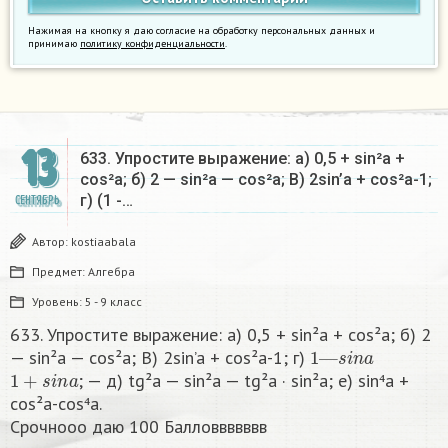
Нажимая на кнопку я даю согласие на обработку персональных данных и
принимаю
политику конфиденциальности
.
13
633. Упростите выражение: a) 0,5 + sin²a +
cos²a; б) 2 — sin²a — cos²a; B) 2sin’a + cos²a-1;
г) (1 -…
СЕНТЯБРЬ
Автор:
kostiaabala
Предмет:
Алгебра
Уровень:
5 - 9 класс
633. Упростите выражение: a) 0,5 + sin²a + cos²a; б) 2
1
—
s
i
n
a
— sin²a — cos²a; B) 2sin’a + cos²a-1; г)
1
+
s
i
n
a
; — д) tg²a — sin²a — tg²a · sin²a; e) sin⁴a +
cos²a-cos⁴a.
Срочнооо даю 100 Балловвввввв​