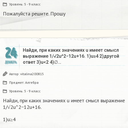
Уровень:
5 - 9 класс
Пожалуйста решите. Прошу
24
Найди, при каких значениях u имеет смысл
выражение 1/√2u^2−12u+16. 1)u≥4 2)другой
ответ 3)u<2 4)∅…
ДЕКАБРЬ
Автор:
vitalina200815
Предмет:
Алгебра
Уровень:
5 - 9 класс
Найди, при каких значениях u имеет смысл выражение
1/√2u^2−12u+16.
1)u≥4