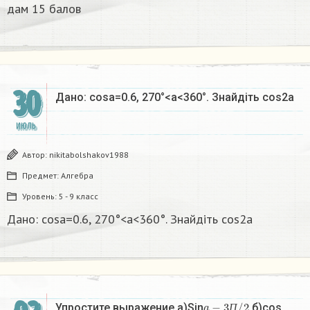
дам 15 балов ​
30
Дано: cosa=0.6, 270°<a<360°. Знайдіть cos2a​
ИЮЛЬ
Автор:
nikitabolshakov1988
Предмет:
Алгебра
Уровень:
5 - 9 класс
Дано: cosa=0.6, 270°<a<360°. Знайдіть cos2a​
a
−
3
П
/
2
Упростите выражение a)Sin
б)cos