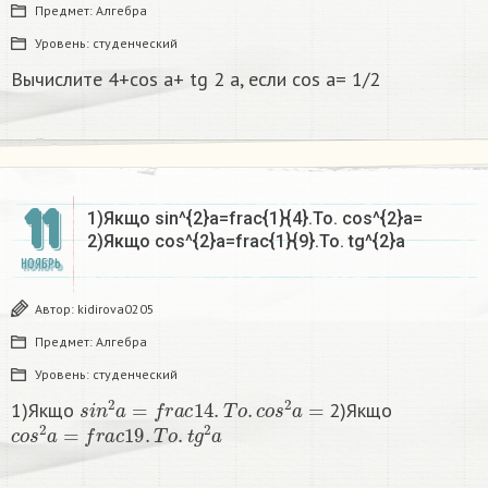
Предмет:
Алгебра
Уровень:
студенческий
Вычислите 4+cos a+ tg 2 a, если cos a= 1/2
11
1)Якщо sin^{2}a=frac{1}{4}.To. cos^{2}a=
2)Якщо cos^{2}a=frac{1}{9}.To. tg^{2}a
НОЯБРЬ
Автор:
kidirova0205
Предмет:
Алгебра
Уровень:
студенческий
s
i
n
2
a
=
f
r
a
c
1
4
.
T
o
.
c
o
s
2
a
=
1)Якщо
2)Якщо
c
o
s
2
a
=
f
r
a
c
1
9
.
T
o
.
t
g
2
a