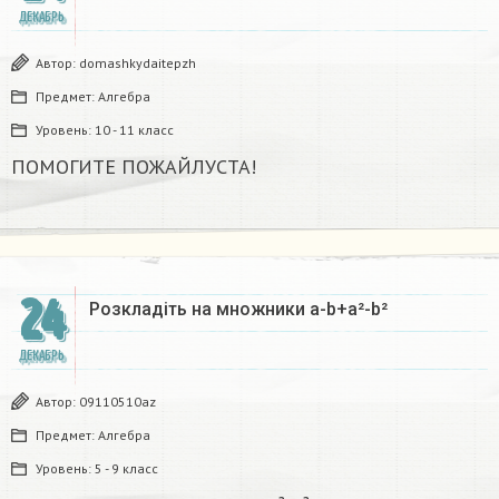
ДЕКАБРЬ
Автор:
domashkydaitepzh
Предмет:
Алгебра
Уровень:
10 - 11 класс
ПОМОГИТЕ ПОЖАЙЛУСТА!
24
Розкладіть на множники а-b+a²-b²​
ДЕКАБРЬ
Автор:
09110510az
Предмет:
Алгебра
Уровень:
5 - 9 класс