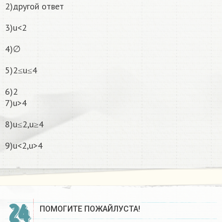
2)другой ответ
3)u<2
4)∅
5)2≤u≤4
6)2
7)u>4
8)u≤2,u≥4
9)u<2,u>4
24
ПОМОГИТЕ ПОЖАЙЛУСТА!