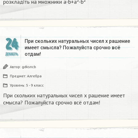
розкладіть на множники а-b+a²-b²​
24
При скольких натуральных чисел х рашение
имеет смысла? Пожалуйста срочно всё
отдам!
ДЕКАБРЬ
Автор:
gdksncb
Предмет:
Алгебра
Уровень:
5 - 9 класс
При скольких натуральных чисел х рашение имеет
смысла? Пожалуйста срочно всё отдам!