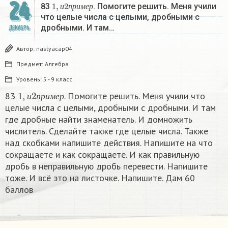
24
1
,
и
2
п
р
и
м
е
р
83
. Помогите решить. Меня учили
и
п
р
и
м
е
р
что целые числа с целыми, дробными с
дробными. И там…
ДЕКАБРЬ
Автор:
nastyacap04
Предмет:
Алгебра
Уровень:
5 - 9 класс
1
,
и
2
п
р
и
м
е
р
83
. Помогите решить. Меня учили что
и
п
р
и
м
е
р
целые числа с целыми, дробными с дробными. И там
где дробные найти знаменатель. И домножить
числитель. Сделайте также где целые числа. Также
над скобками напишите действия. Напишите на что
сокращаете и как сокращаете. И как правильную
дробь в неправильную дробь перевести. Напишите
тоже. И всё это на листочке. Напишите. Дам 60
баллов