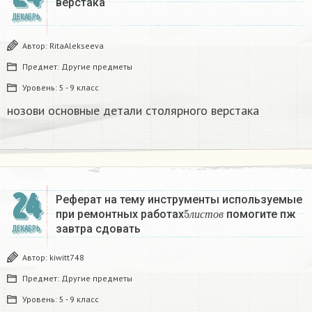
верстака
ДЕКАБРЬ
Автор:
RitaAlekseeva
Предмет:
Другие предметы
Уровень:
5 - 9 класс
нозови основные детали столярного верстака
24
Реферат на тему инструменты используемые
5
л
и
с
т
о
в
при ремонтных работах
помогите пж
л
и
с
т
о
в
завтра сдовать​
ДЕКАБРЬ
Автор:
kiwitt748
Предмет:
Другие предметы
Уровень:
5 - 9 класс