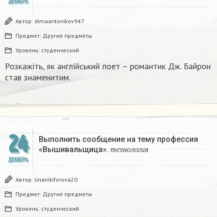
ДЕКАБРЬ
Автор:
dimaantonikov947
Предмет:
Другие предметы
Уровень:
студенческий
Розкажіть, як англійський поет – романтик Дж. Байрон
став знаменитим.​
24
Выполнить сообщение на тему профессия
т
е
х
н
о
л
о
г
и
я
«Вышивальщица».
т
е
х
н
о
л
о
г
и
я
ДЕКАБРЬ
Автор:
linanikiforova20
Предмет:
Другие предметы
Уровень:
студенческий