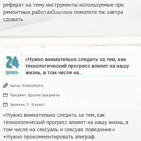
реферат на тему инструменты используемые при
5
л
и
с
т
о
в
ремонтных работах
помогите пж завтра
л
и
с
т
о
в
сдовать​
24
«Нужно внимательно следить за тем, как
технологический прогресс влияет на нашу
жизнь, в том числе на…
ДЕКАБРЬ
Автор:
DobbyMyers
Предмет:
Другие предметы
Уровень:
5 - 9 класс
«Нужно внимательно следить за тем, как
технологический прогресс влияет на нашу жизнь, в
том числе на сексуаль. и сексуал. поведение.»
•Нужно прокомментировать эпиграф.