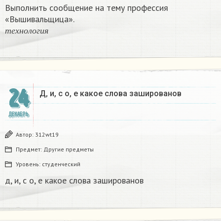
Выполнить сообщение на тему профессия
«Вышивальщица».
т
е
х
н
о
л
о
г
и
я
т
е
х
н
о
л
о
г
и
я
24
Д, и, с о, е какое слова зашированов
ДЕКАБРЬ
Автор:
312wt19
Предмет:
Другие предметы
Уровень:
студенческий
д, и, с о, е какое слова зашированов