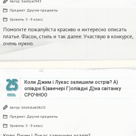
Автор:
baxtiyar943
Предмет:
Другие предметы
Уровень:
5 - 9 класс
Помогите пожалуйста красиво и интересно описать
платье. Фасон, стиль и так далее. Участвую в конкурсе,
очень нужно.​
25
Коли Джим і Лукас залишили острів? А)
опівдні Б)ввечері Г)опівдні Д)на світанку
СРОЧНОО
ИЮНЬ
Автор:
biletskak0610
Предмет:
Другие предметы
Уровень:
5 - 9 класс
Коли Джим і Лукас залишили острів?