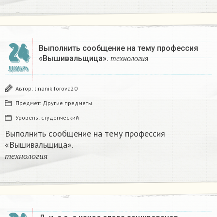
24
Выполнить сообщение на тему профессия
т
е
х
н
о
л
о
г
и
я
«Вышивальщица».
т
е
х
н
о
л
о
г
и
я
ДЕКАБРЬ
Автор:
linanikiforova20
Предмет:
Другие предметы
Уровень:
студенческий
Выполнить сообщение на тему профессия
«Вышивальщица».
т
е
х
н
о
л
о
г
и
я
т
е
х
н
о
л
о
г
и
я