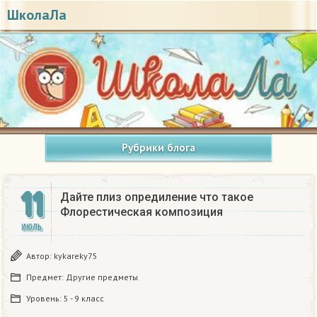
ШколаЛа
Рубрики блога
11
Дайте плиз опредиление что такое
Флорестическая композиция
ИЮЛЬ
Автор:
kykareky75
Предмет:
Другие предметы
Уровень:
5 - 9 класс