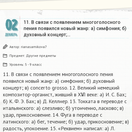
02
11. В связи с появлением многоголосного
пения появился новый жанр: а) симфония; б)
духовный концерт;…
ДЕКАБРЬ
Автор:
rianasamikova7
Предмет:
Другие предметы
Уровень:
5 - 9 класс
11. В связи с появлением многоголосного пения
появился новый жанр: а) симфония; б) духовный
концерт; в) concerto grosso. 12. Великий немецкий
композитор-органист, живший в ХѴІІІ веке: а) И. С. Бах;
б) К. Ф. Э. Бах; в) Д. Келлнер. 13. Токката в переводе с
итальянского: а) слезливо; б) утонченно, ласково; в)
удар, прикосновение. 14. Фуга в переводе с
латинского: а) бег, течение; б) удар, прикосновение; в)
радость, упокоение. 15. «Реквием» написал: а) Л.