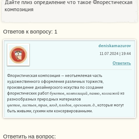
Дайте плиз опредиление что такое Флорестическая
композиция
Ответов к вопросу: 1
deniskamazurov
11.07.2024 | 19:44
Ответить
Флористическая композиция — неотъемлемая часть
художественного оформления различных торжеств,
произведение дизайнерского искуства по создание
б
у
к
е
т
о
в
,
к
о
м
п
о
з
и
ц
и
й
,
п
а
н
н
о
,
к
о
л
л
а
ж
е
й
флористических работ
из
б
у
к
е
т
о
в
к
о
м
п
о
з
и
ц
и
й
п
а
н
н
о
к
о
л
л
а
ж
е
й
разнообразных природных материалов
ц
в
е
т
о
в
,
л
и
с
т
ь
е
в
,
т
р
а
в
,
я
г
о
д
,
п
л
о
д
о
в
,
о
р
е
х
о
в
и
т
.
д
.
, которые могут
ц
в
е
т
о
в
л
и
с
т
ь
е
в
т
р
а
в
я
г
о
д
п
л
о
д
о
в
о
р
е
х
о
в
и
т
д
быть живыми, сухими или консервированными.
Ответить на вопрос: