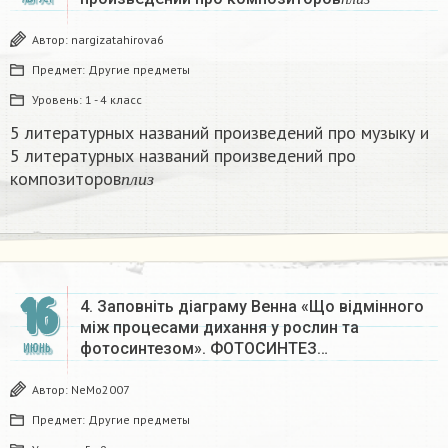
п
л
и
з
Автор:
nargizatahirova6
Предмет:
Другие предметы
Уровень:
1 - 4 класс
5 литературных названий произведений про музыку и
5 литературных названий произведений про
п
л
и
з
композиторов
п
л
и
з
16
4. Заповніть діаграму Венна «Що відмінного
між процесами дихання у рослин та
фотосинтезом». ФОТОСИНТЕЗ…
ИЮНЬ
Автор:
NeMo2007
Предмет:
Другие предметы