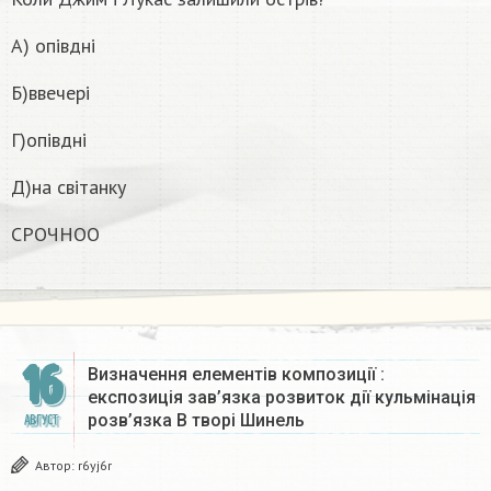
А) опівдні
Б)ввечері
Г)опівдні
Д)на світанку
СРОЧНОО
16
Визначення елементів композиції :
експозиція зав’язка розвиток дії кульмінація
розв’язка В творі Шинель
АВГУСТ
Автор:
r6yj6r