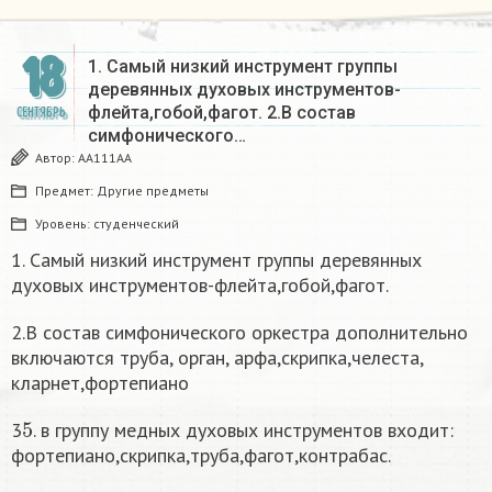
18
1. Самый низкий инструмент группы
деревянных духовых инструментов-
флейта,гобой,фагот. 2.В состав
СЕНТЯБРЬ
симфонического…
Автор:
AA111AA
Предмет:
Другие предметы
Уровень:
студенческий
1. Самый низкий инструмент группы деревянных
духовых инструментов-флейта,гобой,фагот.
2.В состав симфонического оркестра дополнительно
включаются труба, орган, арфа,скрипка,челеста,
кларнет,фортепиано
5
3
. в группу медных духовых инструментов входит:
фортепиано,скрипка,труба,фагот,контрабас.
6