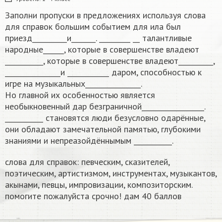
Заполни пропуски в предложениях используя слова
для справок большим событием для ила был
приезд__________и_______. _________ __ талантливые
народные______, которые в совершенстве владеют
___________, которые в совершенстве владеют__________,
________________и ____________ даром, способностью к
игре на музыкальных________________.
Но главной их особенностью является
необыкновенный дар безграничной__________________.
___________ становятся люди безусловно одарённые,
они обладают замечательной памятью, глубокими
знаниями и непреазойдённымым ___________.
слова для справок: певческим, сказителей,
поэтическим, артистизмом, инструментах, музыкантов,
акынами, певцы, импровизации, композиторским.
помогите пожалуйста срочно! дам 40 баллов​