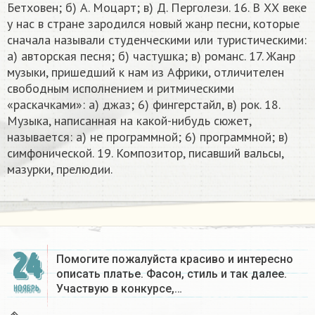
Бетховен; б) А. Моцарт; в) Д. Перголези. 16. В ХХ веке
у нас в стране зародился новый жанр песни, которые
сначала называли студенческими или туристическими:
а) авторская песня; б) частушка; в) романс. 17. Жанр
музыки, пришедший к нам из Африки, отличителен
свободным исполнением и ритмическими
«раскачками»: а) джаз; 6) фингерстайл, в) рок. 18.
Музыка, написанная на какой-нибудь сюжет,
называется: а) не программной; 6) программной; в)
симфонической. 19. Композитор, писавший вальсы,
мазурки, прелюдии.​
24
Помогите пожалуйста красиво и интересно
описать платье. Фасон, стиль и так далее.
Участвую в конкурсе,…
НОЯБРЬ