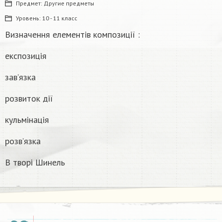
Предмет:
Другие предметы
Уровень:
10 - 11 класс
Визначення елементів композиції :
експозиція
зав’язка
розвиток дії
кульмінація
розв’язка
В творі Шинель