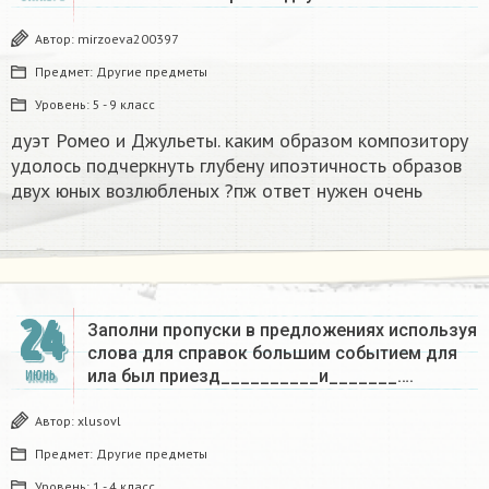
Автор:
mirzoeva200397
Предмет:
Другие предметы
Уровень:
5 - 9 класс
дуэт Ромео и Джульеты. каким образом композитору
удолось подчеркнуть глубену ипоэтичность образов
двух юных возлюбленых ?пж ответ нужен очень ​
24
Заполни пропуски в предложениях используя
слова для справок большим событием для
ила был приезд__________и_______….
ИЮНЬ
Автор:
xlusovl
Предмет:
Другие предметы
Уровень:
1 - 4 класс