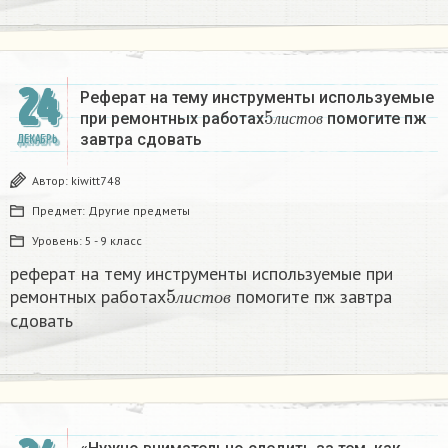
24
Реферат на тему инструменты используемые
5
л
и
с
т
о
в
при ремонтных работах
помогите пж
л
и
с
т
о
в
завтра сдовать​
ДЕКАБРЬ
Автор:
kiwitt748
Предмет:
Другие предметы
Уровень:
5 - 9 класс
реферат на тему инструменты используемые при
5
л
и
с
т
о
в
ремонтных работах
помогите пж завтра
л
и
с
т
о
в
сдовать​