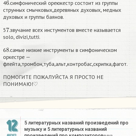
4
.симфонический ореюкестр состоит из группы
струнных смычковых,деревяных духовых, медных
духовых и группы баянов.
7
5
.звучание всех инстументов вместе называется
solo, divizi,tutti.
8
6
.самые низкие инструменты в симфоническом
оркестре —
флейта,тромбон,туба,альт,контробас,скрипка,фагот.
ПОМОГИТЕ ПОЖАЛУЙСТА Я ПРОСТО НЕ
ПОНИМАЮ!♡
12
5 литературных названий произведений про
музыку и 5 литературных названий
п
л
и
з
произведений про композиторов
АВГУСТ