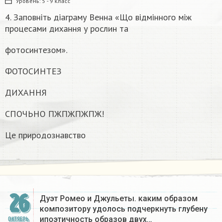
Уровень:
5 - 9 класс
4. Заповніть діаграму Венна «Що відмінного між
процесами дихання у рослин та
фотосинтезом».
ФОТОСИНТЕЗ
ДИХАННЯ
СПОЧЬНО ПЖПЖПЖПЖ!
Це природознавство
26
Дуэт Ромео и Джульеты. каким образом
композитору удолось подчеркнуть глубену
ипоэтичность образов двух…
ОКТЯБРЬ