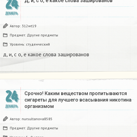
24
Д, и, с о, е какое слова зашированов
ДЕКАБРЬ
Автор:
312wt19
Предмет:
Другие предметы
Уровень:
студенческий
д, и, с о, е какое слова зашированов
24
Срочно! Каким веществом пропитываются
сигареты для лучшего всасывания никотина
организмом​
ДЕКАБРЬ
Автор:
nursultanova8585
Предмет:
Другие предметы