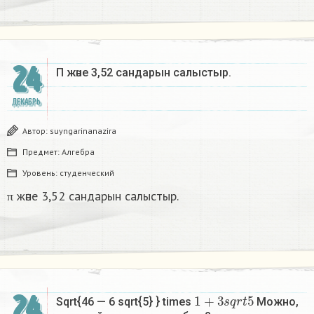
24
Π және 3,52 сандарын салыстыр. ​
ДЕКАБРЬ
Автор:
suyngarinanazira
Предмет:
Алгебра
Уровень:
студенческий
π және 3,52 сандарын салыстыр.
1
+
3
s
q
r
t
5
24
Sqrt{46 — 6 sqrt{5} } times
Можно,