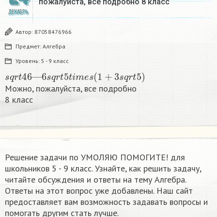
пожалуйста, все подробно 8 класс​
ДЕКАБРЬ
Автор:
87058476966
Предмет:
Алгебра
Уровень:
5 - 9 класс
s
q
r
t
46
—
6
s
q
r
t
5
t
i
m
e
s
(
1
+
3
s
q
r
t
5
)
Можно, пожалуйста, все подробно
8 класс​
Решение задачи по УМОЛЯЮ ПОМОГИТЕ! для
школьников 5 - 9 класс. Узнайте, как решить задачу,
читайте обсуждения и ответы на тему Алгебра.
Ответы на этот вопрос уже добавлены. Наш сайт
предоставляет вам возможность задавать вопросы и
помогать другим стать лучше.