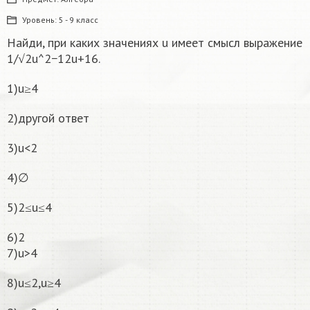
Уровень:
5 - 9 класс
Найди, при каких значениях u имеет смысл выражение
1/√2u^2−12u+16.
1)u≥4
2)другой ответ
3)u<2
4)∅
5)2≤u≤4
6)2
7)u>4
8)u≤2,u≥4