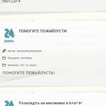
9)u<2,u>4
24
ПОМОГИТЕ ПОЖАЙЛУСТА!
ДЕКАБРЬ
Автор:
domashkydaitepzh
Предмет:
Алгебра
Уровень:
10 - 11 класс
ПОМОГИТЕ ПОЖАЙЛУСТА!
24
Розкладіть на множники а-b+a²-b²​