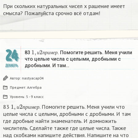
При скольких натуральных чисел х рашение имеет
смысла? Пожалуйста срочно всё отдам!
1
,
и
2
п
р
и
м
е
р
24
83
. Помогите решить. Меня учили
и
п
р
и
м
е
р
что целые числа с целыми, дробными с
дробными. И там…
ДЕКАБРЬ
Автор:
nastyacap04
Предмет:
Алгебра
Уровень:
5 - 9 класс
1
,
и
2
п
р
и
м
е
р
83
. Помогите решить. Меня учили что
и
п
р
и
м
е
р
целые числа с целыми, дробными с дробными. И там
где дробные найти знаменатель. И домножить
числитель. Сделайте также где целые числа. Также
над скобками напишите действия. Напишите на что