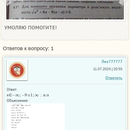
УМОЛЯЮ ПОМОГИТЕ!
Ответов к вопросу: 1
Лиз777777
11.07.2024 | 20:55
Ответить
Ответ:
−
∞
;
−
9
1
;
∞
x∈
∪
; a≤x
Объяснение: