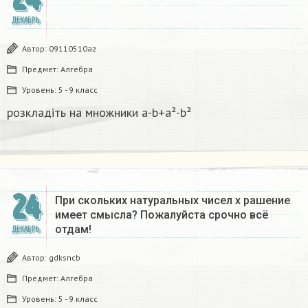
ДЕКАБРЬ
Автор:
09110510az
Предмет:
Алгебра
Уровень:
5 - 9 класс
розкладіть на множники а-b+a²-b²​
24
При скольких натуральных чисел х рашение
имеет смысла? Пожалуйста срочно всё
отдам!
ДЕКАБРЬ
Автор:
gdksncb
Предмет:
Алгебра
Уровень:
5 - 9 класс