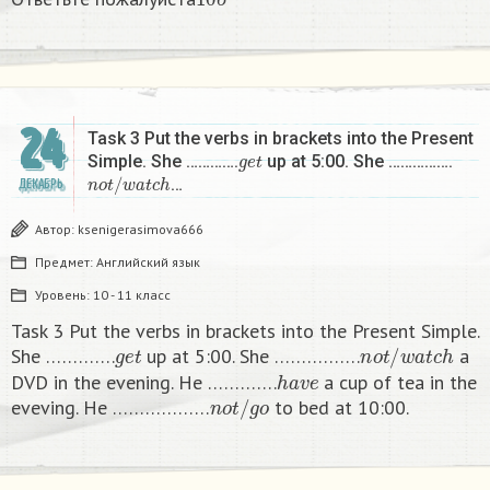
б
24
Task 3 Put the verbs in brackets into the Present
g
e
t
Simple. She ………….
up at 5:00. She …………….
n
o
t
/
w
a
t
c
h
…
ДЕКАБРЬ
Автор:
ksenigerasimova666
Предмет:
Английский язык
Уровень:
10 - 11 класс
Task 3 Put the verbs in brackets into the Present Simple.
g
e
t
n
o
t
/
w
a
t
c
h
She ………….
up at 5:00. She …………….
a
h
a
v
e
DVD in the evening. He ………….
a cup of tea in the
n
o
t
/
g
o
eveving. He ………………
to bed at 10:00. ​