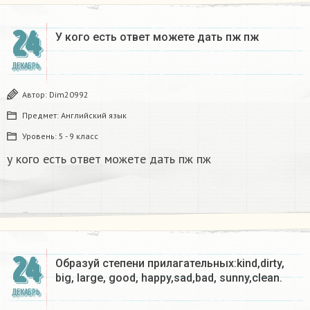
24
У кого есть ответ можете дать пж пж ​
ДЕКАБРЬ
Автор:
Dim20992
Предмет:
Английский язык
Уровень:
5 - 9 класс
у кого есть ответ можете дать пж пж
24
Образуй степени прилагательных:kind,dirty,
big, large, good, happy,sad,bad, sunny,clean.​
ДЕКАБРЬ