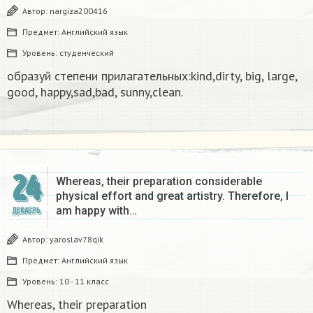
Автор:
nargiza200416
Предмет:
Английский язык
Уровень:
студенческий
образуй степени прилагательных:kind,dirty, big, large,
good, happy,sad,bad, sunny,clean.​
24
Whereas, their preparation considerable
physical effort and great artistry. Therefore, I
am happy with…
ДЕКАБРЬ
Автор:
yaroslav78qik
Предмет:
Английский язык
Уровень:
10 - 11 класс
Whereas, their preparation