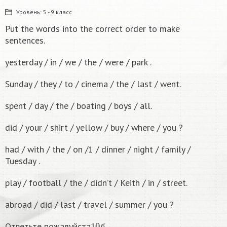
Уровень:
5 - 9 класс
Put the words into the correct order to make
sentences.
yesterday / in / we / the / were / park .
Sunday / they / to / cinema / the / last / went.
spent / day / the / boating / boys / all.
did / your / shirt / yellow / buy / where / you ?
had / with / the / on /1 / dinner / night / family /
Tuesday .
play / football / the / didn’t / Keith / in / street.
abroad / did / last / travel / summer / you ?
10
б
Ответьте пожалуйста