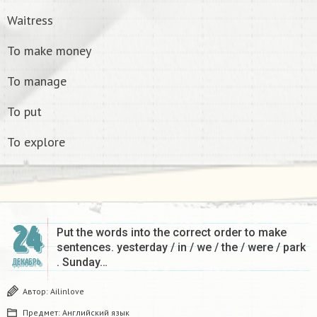
Waitress
To make money
To manage
To put
To explore
24
Put the words into the correct order to make
sentences. yesterday / in / we / the / were / park
. Sunday…
ДЕКАБРЬ
Автор:
Ailinlove
Предмет:
Английский язык