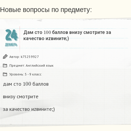
Новые вопросы по предмету:
24
100
Дам сто
баллов внизу смотрите за
качество иzвините;)
ДЕКАБРЬ
Автор:
k75259927
Предмет:
Английский язык
Уровень:
5 - 9 класс
100
дам сто
баллов
внизу смотрите
за качество иzвините;)