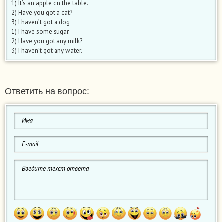
1) It’s an apple on the table.
2) Have you got a cat?
3) I haven’t got a dog
1) I have some sugar.
2) Have you got any milk?
3) I haven’t got any water.
Ответить на вопрос: