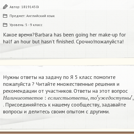
Автор:
18191450i
Предмет:
Английский язык
Уровень:
5 - 9 класс
Какое время?Barbara has been going her make-up for
half an hour but hasn’t finished. Срочно!пожалуйста!
Нужны ответы на задачу по Я 5 класс помогите
пожалуйста ? Читайте множественные решения и
рекомендации от участников. Ответы на этот вопрос
Н
—
а
′
п
л
о
и
к
ч
а
и
н
е
е
о
т
т
′
в
е
т
о
в
:
е
с
л
и
е
с
т
ь
о
т
в
е
т
ы
,
т
о
′
у
ж
е
д
о
с
т
у
п
Н
а
л
и
ч
и
е
о
т
в
е
т
о
в
е
с
л
и
е
с
т
ь
о
т
в
е
т
ы
т
о
у
ж
е
д
о
с
т
у
п
н
ы
. Присоединяйтесь к нашему сообществу, задавайте
вопросы и делитесь своим опытом с другими.