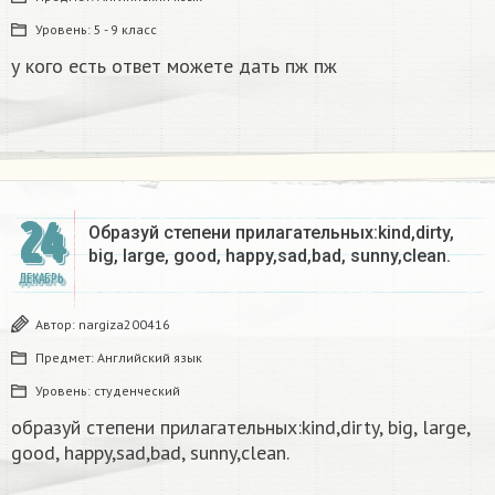
Уровень:
5 - 9 класс
у кого есть ответ можете дать пж пж
24
Образуй степени прилагательных:kind,dirty,
big, large, good, happy,sad,bad, sunny,clean.​
ДЕКАБРЬ
Автор:
nargiza200416
Предмет:
Английский язык
Уровень:
студенческий
образуй степени прилагательных:kind,dirty, big, large,
good, happy,sad,bad, sunny,clean.​