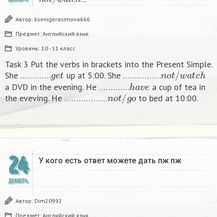
Автор:
ksenigerasimova666
Предмет:
Английский язык
Уровень:
10 - 11 класс
Task 3 Put the verbs in brackets into the Present Simple.
g
e
t
n
o
t
/
w
a
t
c
h
She ………….
up at 5:00. She …………….
h
a
v
e
a DVD in the evening. He ………….
a cup of tea in
n
o
t
/
g
o
the eveving. He ………………
to bed at 10:00. ​
24
У кого есть ответ можете дать пж пж ​
ДЕКАБРЬ
Автор:
Dim20992
Предмет:
Английский язык