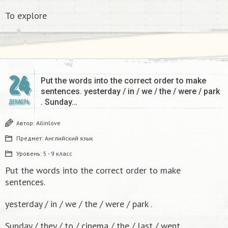
To explore
24
Put the words into the correct order to make
sentences. yesterday / in / we / the / were / park
. Sunday…
ДЕКАБРЬ
Автор:
Ailinlove
Предмет:
Английский язык
Уровень:
5 - 9 класс
Put the words into the correct order to make
sentences.
yesterday / in / we / the / were / park .
Sunday / they / to / cinema / the / last / went.