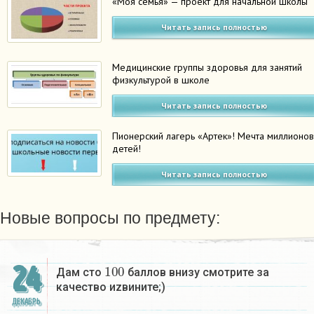
«Моя семья» — проект для начальной школы
Читать запись полностью
Медицинские группы здоровья для занятий
физкультурой в школе
Читать запись полностью
Пионерский лагерь «Артек»! Мечта миллионо
детей!
Читать запись полностью
Новые вопросы по предмету:
100
24
Дам сто
баллов внизу смотрите за
качество иzвините;)
ДЕКАБРЬ