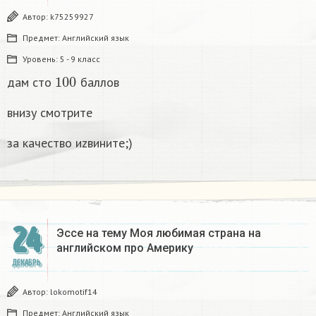
Автор:
k75259927
Предмет:
Английский язык
Уровень:
5 - 9 класс
100
дам сто
баллов
внизу смотрите
за качество иzвините;)
24
Эссе на тему Моя любимая страна на
английском про Америку​
ДЕКАБРЬ
Автор:
lokomotif14
Предмет:
Английский язык