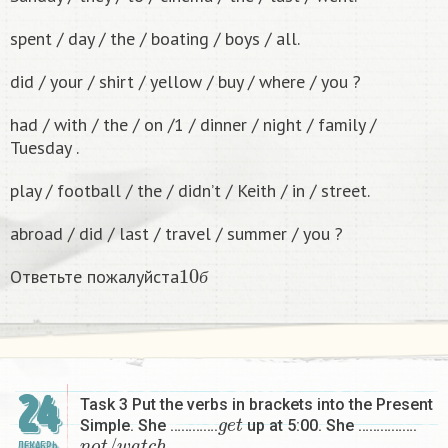
spent / day / the / boating / boys / all.
did / your / shirt / yellow / buy / where / you ?
had / with / the / on /1 / dinner / night / family /
Tuesday .
play / football / the / didn’t / Keith / in / street.
abroad / did / last / travel / summer / you ?
10
б
Ответьте пожалуйста
б
24
Task 3 Put the verbs in brackets into the Present
g
e
t
Simple. She ………….
up at 5:00. She …………….
n
o
t
/
w
a
t
c
h
…
ДЕКАБРЬ