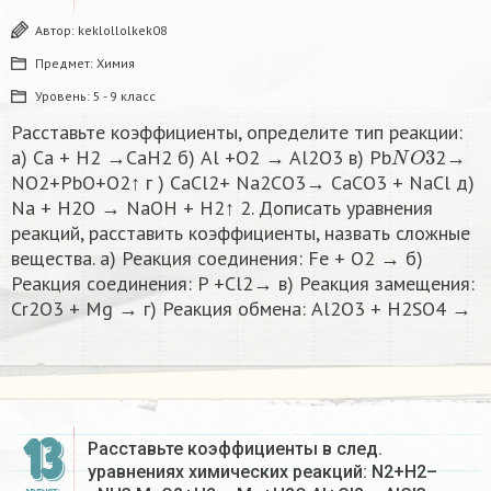
Автор:
keklollolkek08
Предмет:
Химия
Уровень:
5 - 9 класс
Расставьте коэффициенты, определите тип реакции:
N
O
3
а) Са + H2 →СаH2 б) Al +O2 → Al2O3 в) Pb
2→
NO2+PbO+O2↑ г ) CaCl2+ Na2CO3→ CaCO3 + NaCl д)
Na + H2O → NaOH + H2↑ 2. Дописать уравнения
реакций, расставить коэффициенты, назвать сложные
вещества. а) Реакция соединения: Fe + O2 → б)
Реакция соединения: P +Cl2→ в) Реакция замещения:
Сr2O3 + Mg → г) Реакция обмена: Al2O3 + H2SO4 →
13
Расставьте коэффициенты в след.
уравнениях химических реакций: N2+H2–