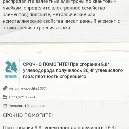
распределите валентные электроны по квантовым
ячейкам, определите электронное семейство
элементов; поясните, металлические или
неметаллические свойства имеет данный элемент с
точки зрения строения атома.
24
СРОЧНО ПОМОГИТЕ! При сгорании 8,8г
углеводорода получилось 26,4г углекислого
газа; плотность сгоревшего…
ДЕКАБРЬ
Автор:
knopochka1037
Предмет:
Химия
Уровень:
10 - 11 класс
СРОЧНО ПОМОГИТЕ!
При сгорании 8,8г углеводорода получилось 26,4г