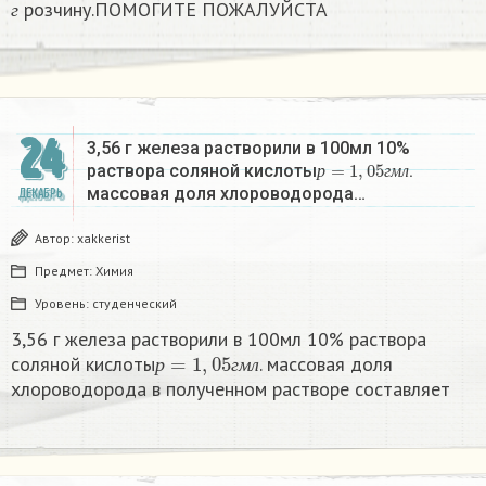
розчину.ПОМОГИТЕ ПОЖАЛУЙСТА
г
24
3,56 г железа растворили в 100мл 10%
р
=
1
,
05
г
м
л
раствора соляной кислоты
.
р
г
м
л
массовая доля хлороводорода…
ДЕКАБРЬ
Автор:
xakkerist
Предмет:
Химия
Уровень:
студенческий
3,56 г железа растворили в 100мл 10% раствора
р
=
1
,
05
г
м
л
соляной кислоты
. массовая доля
р
г
м
л
хлороводорода в полученном растворе составляет