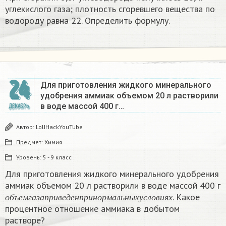
углекислого газа; плотность сгоревшего вещества по
водороду равна 22. Определить формулу.
24
Для приготовления жидкого минерального
удобрения аммиак объемом 20 л растворили
в воде массой 400 г…
ДЕКАБРЬ
Автор:
LolIHackYouTube
Предмет:
Химия
Уровень:
5 - 9 класс
Для приготовления жидкого минерального удобрения
аммиак объемом 20 л растворили в воде массой 400 г
о
б
ъ
е
м
г
а
з
а
п
р
и
в
е
д
е
н
п
р
и
н
о
р
м
а
л
ь
н
ы
х
у
с
л
о
в
и
я
х
. Какое
о
б
ъ
е
м
г
а
з
а
п
р
и
в
е
д
е
н
п
р
и
н
о
р
м
а
л
ь
н
ы
х
у
с
л
о
в
и
я
х
процентное отношение аммиака в добытом
растворе?