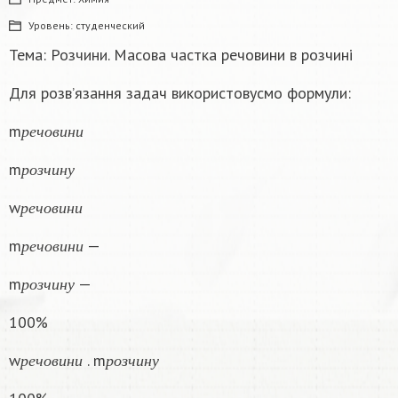
Уровень:
студенческий
Тема: Розчини. Масова частка речовини в розчині
Для розв’язання задач використовусмо формули:
р
е
ч
о
в
и
н
и
m
р
е
ч
о
в
и
н
и
р
о
з
ч
и
н
у
m
р
о
з
ч
и
н
у
р
е
ч
о
в
и
н
и
w
р
е
ч
о
в
и
н
и
р
е
ч
о
в
и
н
и
m
—
р
е
ч
о
в
и
н
и
р
о
з
ч
и
н
у
m
—
р
о
з
ч
и
н
у
100%
р
е
ч
о
в
и
н
и
р
о
з
ч
и
н
у
w
. m
р
е
ч
о
в
и
н
и
р
о
з
ч
и
н
у