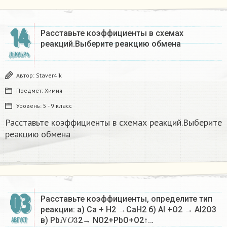
14
Расставьте коэффициенты в схемах
реакций.Выберите реакцию обмена​
ДЕКАБРЬ
Автор:
Staver4ik
Предмет:
Химия
Уровень:
5 - 9 класс
Расставьте коэффициенты в схемах реакций.Выберите
реакцию обмена​
03
Расставьте коэффициенты, определите тип
реакции: а) Са + H2 →СаH2 б) Al +O2 → Al2O3
N
O
3
в) Pb
2→ NO2+PbO+O2↑…
АВГУСТ