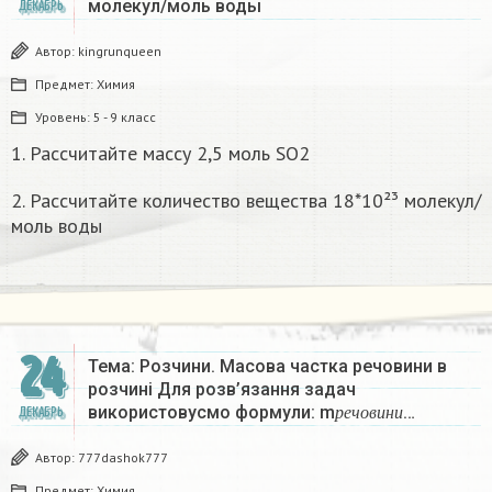
молекул/моль воды
ДЕКАБРЬ
Автор:
kingrunqueen
Предмет:
Химия
Уровень:
5 - 9 класс
1. Рассчитайте массу 2,5 моль SO2
2. Рассчитайте количество вещества 18*10²³ молекул/
моль воды
24
Тема: Розчини. Масова частка речовини в
розчині Для розв’язання задач
р
е
ч
о
в
и
н
и
використовусмо формули: m
…
ДЕКАБРЬ
р
е
ч
о
в
и
н
и
Автор:
777dashok777
Предмет:
Химия