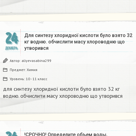
24
Для синтезу хлоридної кислоти було взято 32
кг водню. обчислити масу хлороводню що
утворився​
ДЕКАБРЬ
Автор:
aliyevasabina299
Предмет:
Химия
Уровень:
10 - 11 класс
для синтезу хлоридної кислоти було взято 32 кг
водню. обчислити масу хлороводню що утворився​
!СРОЧНО! Определите объем воды,