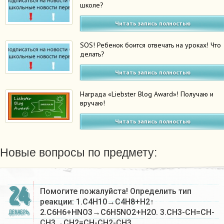
школе?
Читать запись полностью
SOS! Ребенок боится отвечать на уроках! Что
делать?
Читать запись полностью
Награда «Liebster Blog Award»! Получаю и
вручаю!
Читать запись полностью
Новые вопросы по предмету:
24
Помогите пожалуйста! Определить тип
реакции: 1.C4H10→C4H8+H2↑
2.C6H6+HNO3→C6H5NO2+H2O. 3.CH3-CH=CH-
ДЕКАБРЬ
CH3→CH2=CH-CH2-CH3….