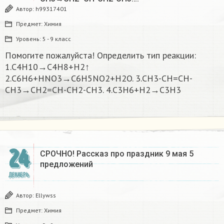
Автор:
h99317401
Предмет:
Химия
Уровень:
5 - 9 класс
Помогите пожалуйста! Определить тип реакции:
1.C4H10→C4H8+H2↑
2.C6H6+HNO3→C6H5NO2+H2O. 3.CH3-CH=CH-
CH3→CH2=CH-CH2-CH3. 4.C3H6+H2→C3H3
24
СРОЧНО! Рассказ про праздник 9 мая 5
предложений
ДЕКАБРЬ
Автор:
Ellywss
Предмет:
Химия