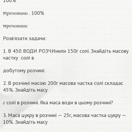
100%
р
е
ч
о
в
и
н
и
m
. 100%
р
е
ч
о
в
и
н
и
р
е
ч
о
в
и
н
и
w
р
е
ч
о
в
и
н
и
Розв’язати задачи:
1. В 450 ВОДИ РОЗЧИнили 150г солі. Знайдіть масову
частку
солі в
добутому розчині.
2. В розчині масою 200г масова частка солі складас
45%. Знайдіть масу
г
солі в розчині. Яка маса води в цьому розчинi?
г
3. Маса цукру в розчині — 25г, масова частка цукру —
10%. Знайдіть масу
г