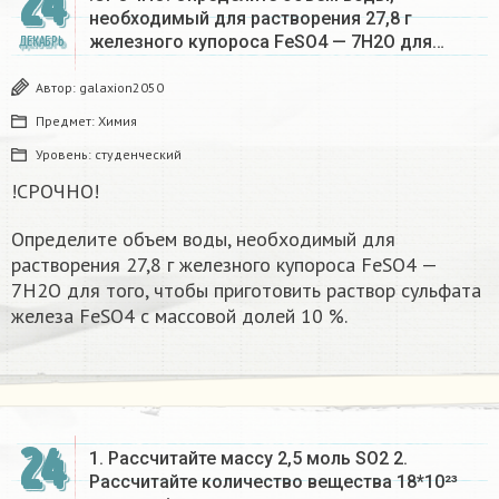
24
необходимый для растворения 27,8 г
железного купороса FeSO4 — 7Н2О для…
ДЕКАБРЬ
Автор:
galaxion2050
Предмет:
Химия
Уровень:
студенческий
!СРОЧНО!
Определите объем воды, необходимый для
растворения 27,8 г железного купороса FeSO4 —
7Н2О для того, чтобы приготовить раствор сульфата
железа FeSO4 с массовой долей 10 %.​
24
1. Рассчитайте массу 2,5 моль SO2 2.
Рассчитайте количество вещества 18*10²³