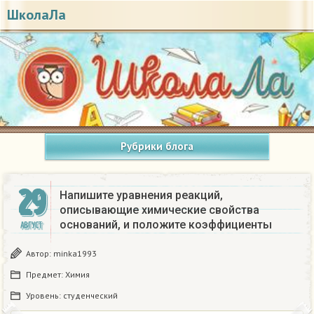
ШколаЛа
Рубрики блога
29
Напишите уравнения реакций,
описывающие химические свойства
оснований, и положите коэффициенты​
АВГУСТ
Автор:
minka1993
Предмет:
Химия
Уровень:
студенческий