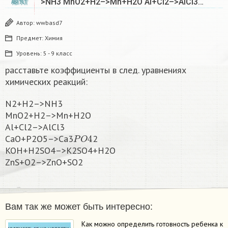
>NH3 MnO2+H2–>Mn+H2O Al+Cl2–>AlCl3…
АВГУСТ
Автор:
wwbasd7
Предмет:
Химия
Уровень:
5 - 9 класс
расставьте коэффициенты в след. уравнениях
химических реакций:
N2+H2–>NH3
MnO2+H2–>Mn+H2O
Al+Cl2–>AlCl3
P
O
4
CaO+P2O5–>Ca3
2
KOH+H2SO4–>K2SO4+H2O
ZnS+O2–>ZnO+SO2​
Вам так же может быть интересно:
Как можно определить готовность ребенка к