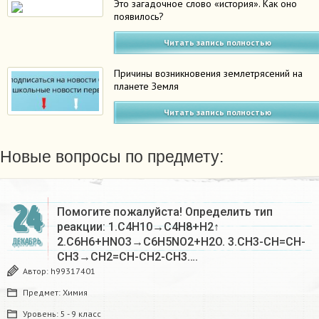
Это загадочное слово «история». Как оно
появилось?
Читать запись полностью
Причины возникновения землетрясений на
планете Земля
Читать запись полностью
Новые вопросы по предмету:
24
Помогите пожалуйста! Определить тип
реакции: 1.C4H10→C4H8+H2↑
2.C6H6+HNO3→C6H5NO2+H2O. 3.CH3-CH=CH-
ДЕКАБРЬ
CH3→CH2=CH-CH2-CH3….
Автор:
h99317401
Предмет:
Химия
Уровень:
5 - 9 класс