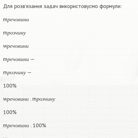
Для розв’язання задач використовусмо формули:
р
е
ч
о
в
и
н
и
m
р
е
ч
о
в
и
н
и
р
о
з
ч
и
н
у
m
р
о
з
ч
и
н
у
р
е
ч
о
в
и
н
и
w
р
е
ч
о
в
и
н
и
р
е
ч
о
в
и
н
и
m
—
р
е
ч
о
в
и
н
и
р
о
з
ч
и
н
у
m
—
р
о
з
ч
и
н
у
100%
р
е
ч
о
в
и
н
и
р
о
з
ч
и
н
у
w
. m
р
е
ч
о
в
и
н
и
р
о
з
ч
и
н
у
100%
р
е
ч
о
в
и
н
и
m
. 100%
р
е
ч
о
в
и
н
и
р
е
ч
о
в
и
н
и