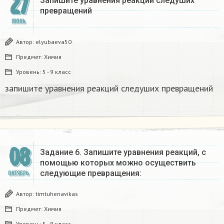
27
Запишите уравнения реакций следуших
превращений​
ИЮНЬ
Автор:
elyubaeva50
Предмет:
Химия
Уровень:
5 - 9 класс
запишите уравнения реакций следуших превращений​
08
Задание 6. Запишите уравнения реакций, с
помощью которых можно осуществить
следующие превращения:
ОКТЯБРЬ
Автор:
timtuhenavikas
Предмет:
Химия
Уровень:
5 - 9 класс