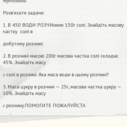
w
р
е
ч
о
в
и
н
и
Розв’язати задачи:
1. В 450 ВОДИ РОЗЧИнили 150г солі. Знайдіть масову
частку
солі в
добутому розчині.
2. В розчині масою 200г масова частка солі складас
45%. Знайдіть масу
г
солі в розчині. Яка маса води в цьому розчинi?
г
3. Маса цукру в розчині — 25г, масова частка цукру —
10%. Знайдіть масу
г
розчину.ПОМОГИТЕ ПОЖАЛУЙСТА
г