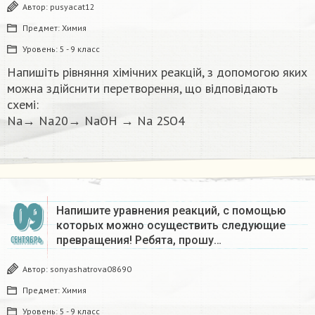
Автор:
pusyacat12
Предмет:
Химия
Уровень:
5 - 9 класс
Напишіть рівняння хімічних реакцій, з допомогою яких
можна здійснити перетворення, що відповідають
схемі:
Na→ Na20→ NaOH → Na 2SO4​
09
Напишите уравнения реакций, с помощью
которых можно осуществить следующие
превращения! Ребята, прошу…
СЕНТЯБРЬ
Автор:
sonyashatrova08690
Предмет:
Химия
Уровень:
5 - 9 класс