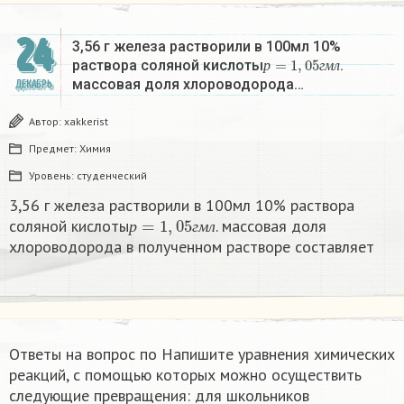
24
3,56 г железа растворили в 100мл 10%
р
=
1
,
05
г
м
л
раствора соляной кислоты
.
р
г
м
л
массовая доля хлороводорода…
ДЕКАБРЬ
Автор:
xakkerist
Предмет:
Химия
Уровень:
студенческий
3,56 г железа растворили в 100мл 10% раствора
р
=
1
,
05
г
м
л
соляной кислоты
. массовая доля
р
г
м
л
хлороводорода в полученном растворе составляет
Ответы на вопрос по Напишите уравнения химических
реакций, с помощью которых можно осуществить
следующие превращения:​ для школьников