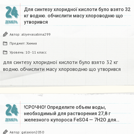
24
Для синтезу хлоридної кислоти було взято 32
кг водню. обчислити масу хлороводню що
утворився​
ДЕКАБРЬ
Автор:
aliyevasabina299
Предмет:
Химия
Уровень:
10 - 11 класс
для синтезу хлоридної кислоти було взято 32 кг
водню. обчислити масу хлороводню що утворився​
24
!СРОЧНО! Определите объем воды,
необходимый для растворения 27,8 г
железного купороса FeSO4 — 7Н2О для…
ДЕКАБРЬ
Автор:
galaxion2050