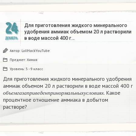
24
Для приготовления жидкого минерального
удобрения аммиак объемом 20 л растворили
в воде массой 400 г…
ДЕКАБРЬ
Автор:
LolIHackYouTube
Предмет:
Химия
Уровень:
5 - 9 класс
Для приготовления жидкого минерального удобрения
аммиак объемом 20 л растворили в воде массой 400 г
о
б
ъ
е
м
г
а
з
а
п
р
и
в
е
д
е
н
п
р
и
н
о
р
м
а
л
ь
н
ы
х
у
с
л
о
в
и
я
х
. Какое
о
б
ъ
е
м
г
а
з
а
п
р
и
в
е
д
е
н
п
р
и
н
о
р
м
а
л
ь
н
ы
х
у
с
л
о
в
и
я
х
процентное отношение аммиака в добытом
растворе?