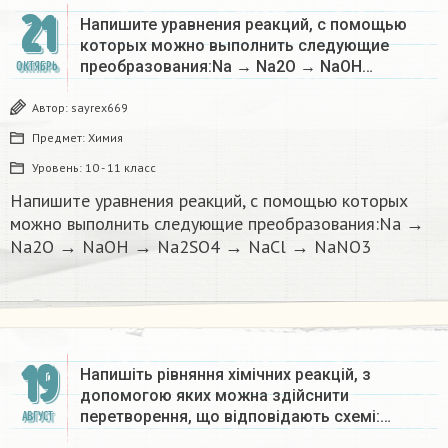
21
Напишите уравнения реакций, с помощью
которых можно выполнить следующие
преобразования:Na → Na2O → NaOH…
ОКТЯБРЬ
Автор:
sayrex669
Предмет:
Химия
Уровень:
10 - 11 класс
Напишите уравнения реакций, с помощью которых
можно выполнить следующие преобразования:Na →
Na2O → NaOH → Na2SO4 → NaCl → NaNO3​
19
Напишіть рівняння хімічних реакцій, з
допомогою яких можна здійснити
перетворення, що відповідають схемі:…
АВГУСТ