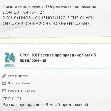
Помогите пожалуйста! Определить тип реакции:
1.C4H10→C4H8+H2↑
2.C6H6+HNO3→C6H5NO2+H2O. 3.CH3-CH=CH-
CH3→CH2=CH-CH2-CH3. 4.C3H6+H2→C3H3
24
СРОЧНО! Рассказ про праздник 9 мая 5
предложений
ДЕКАБРЬ
Автор:
Ellywss
Предмет:
Химия
Уровень:
5 - 9 класс
СРОЧНО!
Рассказ про праздник 9 мая 5 предложений