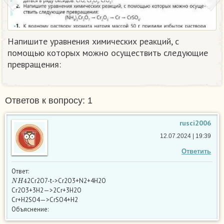
Напишите уравнения химических реакций, с
помощью которых можно осуществить следующие
превращения:​
Ответов к вопросу: 1
rusci2006
12.07.2024 | 19:39
Ответить
Ответ:
N
H
4
2Cr2O7-t->Cr2O3+N2+4H2O
Cr2O3+3H2—>2Cr+3H2O
Cr+H2SO4—>CrSO4+H2
Объяснение: