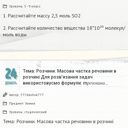
Уровень:
5 - 9 класс
1. Рассчитайте массу 2,5 моль SO2
2. Рассчитайте количество вещества 18*10²³ молекул/
моль воды
24
Тема: Розчини. Масова частка речовини в
розчині Для розв’язання задач
р
е
ч
о
в
и
н
и
використовусмо формули: m
…
ДЕКАБРЬ
р
е
ч
о
в
и
н
и
Автор:
777dashok777
Предмет:
Химия
Уровень:
студенческий
Тема: Розчини. Масова частка речовини в розчині