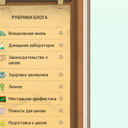
РУБРИКИ БЛОГА
Внешкольная жизнь
Домашняя лаборатория
Законодательство о
школе
Здоровье школьника
Личное
Ментальная арифметика
Плакаты для школы
Подготовка к школе