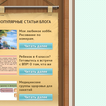
ПОПУЛЯРНЫЕ СТАТЬИ БЛОГА
Мое любимое хобби.
Рисование по
номерам.
Читать далее
Ребенок в 4 классе?
Готовьтесь к встрече
с ВПР! О том, что же
это такое.
Читать далее
Медицинские
группы здоровья для
занятий
физкультурой в
Читать далее
школе