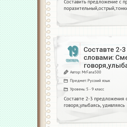
Составить предложение с п
поразительный,острый,тонк
19
Составте 2-
словами: Сме
СЕНТЯБРЬ
говоря,улыб
Автор:
MrFana500
Предмет:
Русский язык
Уровень:
5 - 9 класс
Составте 2-3 предложения с 
говоря,улыбаясь, удивляясь