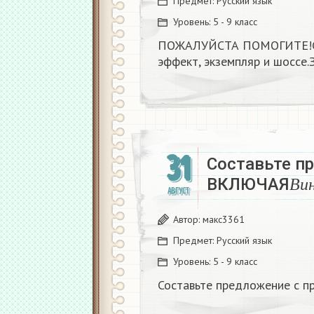
Предмет:
Русский язык
Уровень:
5 - 9 класс
ПОЖАЛУЙСТА ПОМОГИТЕ!Сос
эффект, экземпляр и шосс
31
Составьте п
В
и
ВКЛЮЧАЯ
АВГУСТ
В
и
Автор:
макс3361
Предмет:
Русский язык
Уровень:
5 - 9 класс
Составьте предложение с