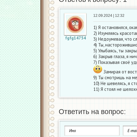
12.09.2024 | 12:32
1) Я остановился, ок
2) Изумляясь красота
fgfg14754
3) Недоумевая, что сл
4) Ты, насторожившис
5) Улыбаясь, ты закр
6) Закрыв глаза, я ни
7) Показывая своё уд
Замирая от восто
9) Ты смотришь на ме
10) Не шевелясь, я с
11) Я стоял не шелох
Ответить на вопрос: