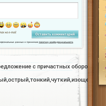
ах на e-mail
у персональных данных и принимаю
политику конфиденциальности
.
редложение с причастных оборотом с
ый,острый,тонкий,чуткий,изощерённы