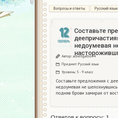
Вопросы и ответы
Русский язык
12
Составьте пр
деепричастия
СЕНТЯБРЬ
недоумевая н
настороживш
Автор:
albertgaltsov4
Предмет:
Русский язык
Уровень:
5 - 9 класс
Составьте предложения с дее
недоумевая не шелохнувшись
подняв брови замирая от вос
Ответов к вопросу: 1