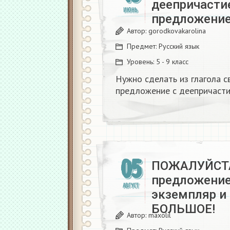
деепричасти
ИЮНЬ
предложение
Автор:
gorodkovakarolina
Предмет:
Русский язык
Уровень:
5 - 9 класс
Нужно сделать из глагола с
предложение с деепричасти
05
ПОЖАЛУЙСТА
предложение
АВГУСТ
экземпляр и
БОЛЬШОЕ!
Автор:
maxolil