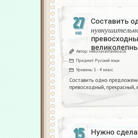
27
Составить о
н
у
в
н
у
ш
и
т
е
МАЙ
н
у
в
н
у
ш
и
т
е
л
ь
н
превосходны
великолепны
Автор:
viktoriavashenkoa1k
Предмет:
Русский язык
Уровень:
1 - 4 класс
Составить одно предложен
превосходный, прекрасный, 
15
Нужно сделат