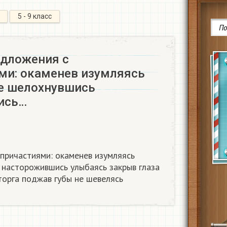
5 - 9 класс
едложения с
ми: окаменев изумляясь
е шелохнувшись
ись…
причастиями: окаменев изумляясь
 насторожившись улыбаясь закрыв глаза
торга поджав губы не шевелясь