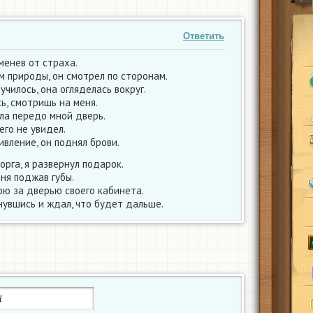
Ответить
аменев от страха.
м природы, он смотрел по сторонам.
училось, она огляделась вокруг.
ь, смотришь на меня.
ыла передо мной дверь.
чего не увидел.
ивление, он поднял брови.
рга, я развернул подарок.
ня поджав губы.
тою за дверью своего кабинета.
нувшись и ждал, что будет дальше.