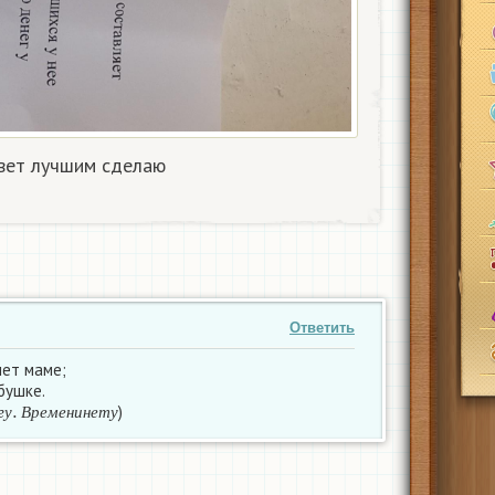
вет лучшим сделаю​
Ответить
 лет маме;
абушке.
м
о
г
у
.
В
р
е
м
е
н
и
н
е
т
у
)
г
у
В
р
е
м
е
н
и
н
е
т
у