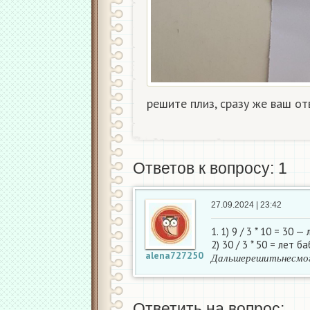
решите плиз, сразу же ваш от
Ответов к вопросу: 1
27.09.2024 | 23:42
1. 1) 9 / 3 * 10 = 30 —
2) 30 / 3 * 50 = лет б
Д
а
л
ь
ш
е
р
е
ш
и
т
ь
н
е
с
alena727250
Д
а
л
ь
ш
е
р
е
ш
и
т
ь
н
е
с
м
о
Ответить на вопрос: