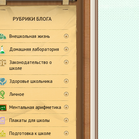
РУБРИКИ БЛОГА
Внешкольная жизнь
Домашняя лаборатория
Законодательство о
школе
Здоровье школьника
Личное
Ментальная арифметика
Плакаты для школы
Подготовка к школе