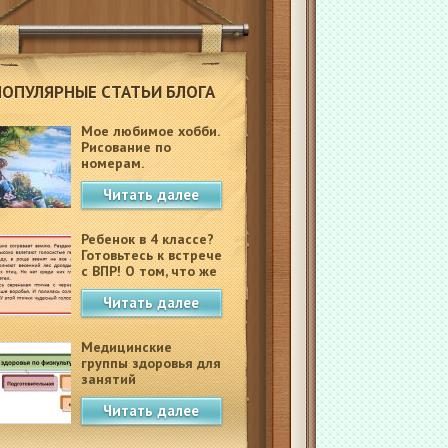
ПОПУЛЯРНЫЕ СТАТЬИ БЛОГА
Мое любимое хобби.
Рисование по
номерам.
Читать далее
Ребенок в 4 классе?
Готовьтесь к встрече
с ВПР! О том, что же
это такое.
Читать далее
Медицинские
группы здоровья для
занятий
физкультурой в
Читать далее
школе