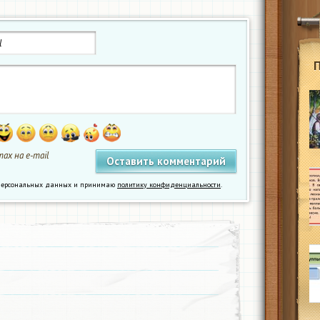
ах на e-mail
у персональных данных и принимаю
политику конфиденциальности
.
​