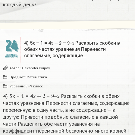
каждый день?
24
х
+
2
9
х
–
4) 5х – 1 = 4
–
Раскрыть скобки в
х
х
обеих частях уравнения Перенести
слагаемые, содержащие…
ДЕКАБРЬ
Автор:
AlexanderTsupay
Предмет:
Математика
Уровень:
5 - 9 класс
х
+
2
9
х
–
4) 5х – 1 = 4
–
Раскрыть скобки в обеих
х
х
частях уравнения Перенести слагаемые, содержащие
переменную в одну часть, а не содержащие – в
другую Привести подобные слагаемые в каждой
части Разделить обе части уравнения на
коэффициент переменной бесконечно много корней​