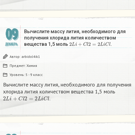
09
Вычислите массу лития, необходимого для
получения хлорида лития количеством
2
L
i
+
C
l
2
=
2
L
i
C
l
вещества 1,5 моль
.
ДЕКАБРЬ
Автор:
arbidol4ik1
Предмет:
Химия
Уровень:
5 - 9 класс
Вычислите массу лития, необходимого для получения
хлорида лития количеством вещества 1,5 моль
2
L
i
+
C
l
2
=
2
L
i
C
l
.