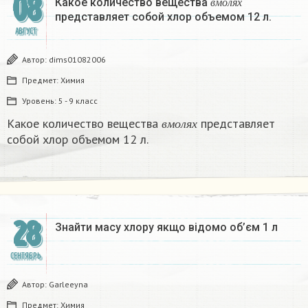
08
Какое количество вещества
в
м
о
л
я
х
представляет собой хлор объемом 12 л.
АВГУСТ
Автор:
dims01082006
Предмет:
Химия
Уровень:
5 - 9 класс
в
м
о
л
я
х
Какое количество вещества
представляет
в
м
о
л
я
х
собой хлор объемом 12 л.
28
Знайти масу хлору якщо відомо об’єм 1 л
СЕНТЯБРЬ
Автор:
Garleeyna
Предмет:
Химия