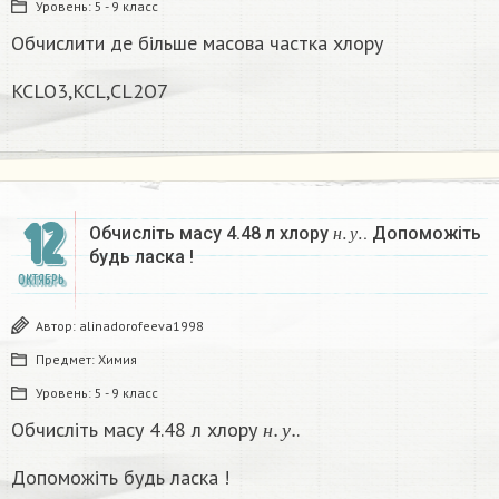
Уровень:
5 - 9 класс
Обчислити де більше масова частка хлору
KCLO3,KCL,CL2O7
12
н
.
у
.
Обчисліть масу 4.48 л хлору
. Допоможіть
н
у
будь ласка !
ОКТЯБРЬ
Автор:
alinadorofeeva1998
Предмет:
Химия
Уровень:
5 - 9 класс
н
.
у
.
Обчисліть масу 4.48 л хлору
.
н
у
Допоможіть будь ласка !