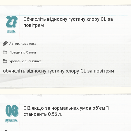
27
Обчисліть відносну густину хлору CL за
повітрям
ИЮНЬ
Автор:
куракова
Предмет:
Химия
Уровень:
5 - 9 класс
обчисліть відносну густину хлору CL за повітрям
08
Cl2 якщо за нормальних умов об’єм її
становить 0,56 л.
ДЕКАБРЬ