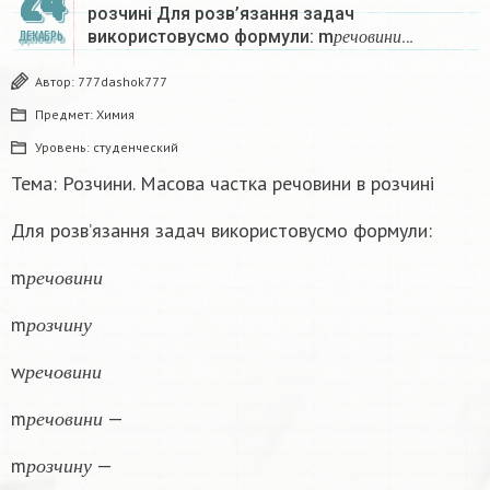
24
розчині Для розв’язання задач
р
е
ч
о
в
и
н
и
використовусмо формули: m
…
ДЕКАБРЬ
р
е
ч
о
в
и
н
и
Автор:
777dashok777
Предмет:
Химия
Уровень:
студенческий
Тема: Розчини. Масова частка речовини в розчині
Для розв’язання задач використовусмо формули:
р
е
ч
о
в
и
н
и
m
р
е
ч
о
в
и
н
и
р
о
з
ч
и
н
у
m
р
о
з
ч
и
н
у
р
е
ч
о
в
и
н
и
w
р
е
ч
о
в
и
н
и
р
е
ч
о
в
и
н
и
m
—
р
е
ч
о
в
и
н
и
р
о
з
ч
и
н
у
m
—
р
о
з
ч
и
н
у