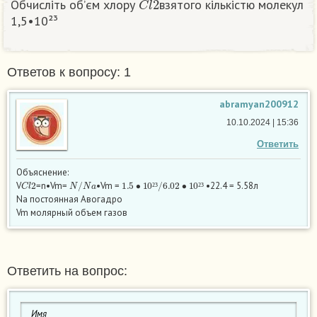
Обчисліть об’єм хлору
взятого кількістю молекул
1,5•10²³
Ответов к вопросу: 1
abramyan200912
10.10.2024 | 15:36
Ответить
Объяснение:
C
l
2
N
/
N
a
1.5
•
10
²
³
/
6.02
•
10
²
³
V
=n•Vm=
•Vm =
•22.4 = 5.58л
²
³
²
³
Na постоянная Авогадро
Vm молярный объем газов
Ответить на вопрос: