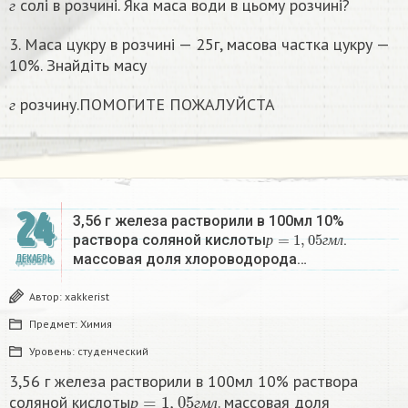
солі в розчині. Яка маса води в цьому розчинi?
г
3. Маса цукру в розчині — 25г, масова частка цукру —
10%. Знайдіть масу
г
розчину.ПОМОГИТЕ ПОЖАЛУЙСТА
г
24
3,56 г железа растворили в 100мл 10%
р
=
1
,
05
г
м
л
раствора соляной кислоты
.
р
г
м
л
массовая доля хлороводорода…
ДЕКАБРЬ
Автор:
xakkerist
Предмет:
Химия
Уровень:
студенческий
3,56 г железа растворили в 100мл 10% раствора
р
=
1
,
05
г
м
л
соляной кислоты
. массовая доля
р
г
м
л