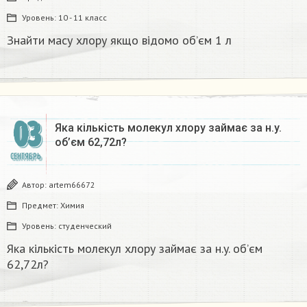
Уровень:
10 - 11 класс
Знайти масу хлору якщо відомо об’єм 1 л
03
Яка кількість молекул хлору займає за н.y.
об’єм 62,72л?
СЕНТЯБРЬ
Автор:
artem66672
Предмет:
Химия
Уровень:
студенческий
Яка кількість молекул хлору займає за н.y. об’єм
62,72л?