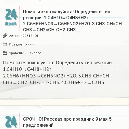
24
Помогите пожалуйста! Определить тип
реакции: 1.C4H10→C4H8+H2↑
2.C6H6+HNO3→C6H5NO2+H2O. 3.CH3-CH=CH-
ДЕКАБРЬ
CH3→CH2=CH-CH2-CH3….
Автор:
h99317401
Предмет:
Химия
Уровень:
5 - 9 класс
Помогите пожалуйста! Определить тип реакции:
1.C4H10→C4H8+H2↑
2.C6H6+HNO3→C6H5NO2+H2O. 3.CH3-CH=CH-
CH3→CH2=CH-CH2-CH3. 4.C3H6+H2→C3H3
24
СРОЧНО! Рассказ про праздник 9 мая 5
предложений