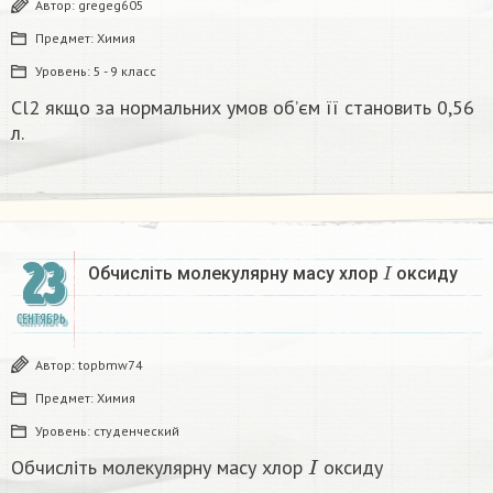
Автор:
gregeg605
Предмет:
Химия
Уровень:
5 - 9 класс
Cl2 якщо за нормальних умов об’єм її становить 0,56
л.
23
I
Обчисліть молекулярну масу хлор
оксиду
СЕНТЯБРЬ
Автор:
topbmw74
Предмет:
Химия
Уровень:
студенческий
I
Обчисліть молекулярну масу хлор
оксиду