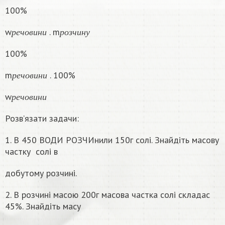
100%
р
е
ч
о
в
и
н
и
р
о
з
ч
и
н
у
w
. m
р
е
ч
о
в
и
н
и
р
о
з
ч
и
н
у
100%
р
е
ч
о
в
и
н
и
m
. 100%
р
е
ч
о
в
и
н
и
р
е
ч
о
в
и
н
и
w
р
е
ч
о
в
и
н
и
Розв’язати задачи:
1. В 450 ВОДИ РОЗЧИнили 150г солі. Знайдіть масову
частку
солі в
добутому розчині.
2. В розчині масою 200г масова частка солі складас
45%. Знайдіть масу
г