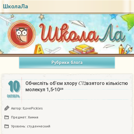
ШколаЛа
Рубрики блога
10
C
l
2
Обчисліть об’єм хлору
взятого кількістю
молекул 1,5•10²³
ОКТЯБРЬ
Автор:
ILovePickles
Предмет:
Химия
Уровень:
студенческий
C
l
2