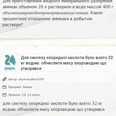
Для приготовления жидкого минерального удобрения
аммиак объемом 20 л растворили в воде массой 400 г
о
б
ъ
е
м
г
а
з
а
п
р
и
в
е
д
е
н
п
р
и
н
о
р
м
а
л
ь
н
ы
х
у
с
л
о
в
и
я
х
. Какое
о
б
ъ
е
м
г
а
з
а
п
р
и
в
е
д
е
н
п
р
и
н
о
р
м
а
л
ь
н
ы
х
у
с
л
о
в
и
я
х
процентное отношение аммиака в добытом
растворе?
24
Для синтезу хлоридної кислоти було взято 32
кг водню. обчислити масу хлороводню що
утворився​
ДЕКАБРЬ
Автор:
aliyevasabina299
Предмет:
Химия
Уровень:
10 - 11 класс
для синтезу хлоридної кислоти було взято 32 кг
водню. обчислити масу хлороводню що утворився​