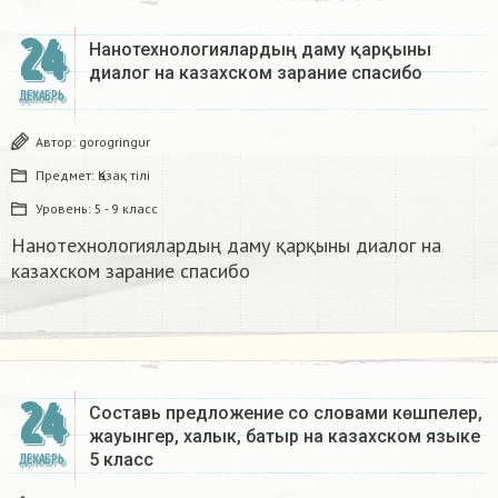
24
Нанотехнологиялардың даму қарқыны
диалог на казахском зарание спасибо
ДЕКАБРЬ
Автор:
gorogringur
Предмет:
Қазақ тiлi
Уровень:
5 - 9 класс
Нанотехнологиялардың даму қарқыны диалог на
казахском зарание спасибо
24
Составь предложение со словами көшпелер,
жауынгер, халык, батыр на казахском языке
5 класс​
ДЕКАБРЬ