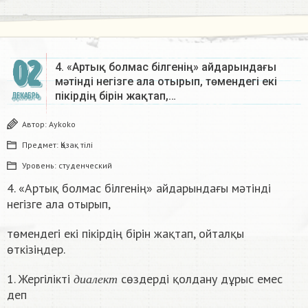
02
4. «Артық болмас білгенің» айдарындағы
мәтінді негізге ала отырып, төмендегі екі
пікірдің бірін жақтап,…
ДЕКАБРЬ
Автор:
Aykoko
Предмет:
Қазақ тiлi
Уровень:
студенческий
4. «Артық болмас білгенің» айдарындағы мәтінді
негізге ала отырып,
төмендегі екі пікірдің бірін жақтап, ойталқы
өткізіңдер.
д
и
а
л
е
к
т
1. Жергілікті
сөздерді қолдану дұрыс емес
д
и
а
л
е
к
т
деп