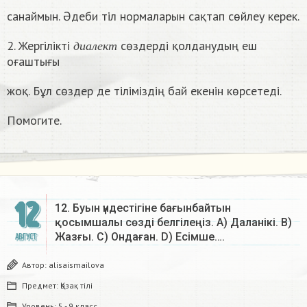
санаймын. Әдеби тіл нормаларын сақтап сөйлеу керек.
д
и
а
л
е
к
т
2. Жергілікті
сөздерді қолданудың еш
д
и
а
л
е
к
т
оғаштығы
жоқ. Бұл сөздер де тіліміздің бай екенін көрсетеді.
Помогите.
12
12. Буын үндестігіне бағынбайтын
қосымшалы сөзді белгілеңіз. A) Даланікі. B)
Жазғы. C) Ондаған. D) Есімше….
АВГУСТ
Автор:
alisaismailova
Предмет:
Қазақ тiлi
Уровень:
5 - 9 класс