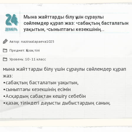
24
Мына жайттарды білу үшін сұраулы
сөйлемдер құрап жаз: •сабақтың басталатын
уақытын, •сыныптағы кезекшінің…
ДЕКАБРЬ
Автор:
naziraalapaeva1025
Предмет:
Қазақ тiлi
Уровень:
10 - 11 класс
мына жайттарды білу үшін сұраулы сөйлемдер құрап
жаз:
•сабақтың басталатын уақытын,
•сыныптағы кезекшінің есімін
•Асқардың сабақтан кешігу себебін
•қазақ тіліндегі дауысты дыбыстардың саның. ​