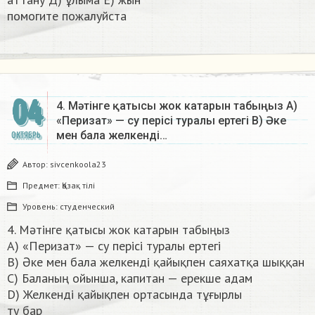
помогите пожалуйста​
04
4. Мәтінге қатысы жок катарын табыңыз А)
«Перизат» — су перісі туралы ертегі В) Әке
мен бала желкенді…
ОКТЯБРЬ
Автор:
sivcenkoola23
Предмет:
Қазақ тiлi
Уровень:
студенческий
4. Мәтінге қатысы жок катарын табыңыз
А) «Перизат» — су перісі туралы ертегі
В) Әке мен бала желкенді қайықпен саяхатқа шыққан
C) Баланың ойынша, капитан — ерекше адам
D) Желкенді қайықпен ортасында тұғырлы
ту бар​