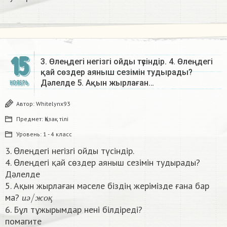
15
3. Өлеңдегі негізгі ойды түсіндір. 4. Өлеңдегі
қай сөздер аяныш сезімін тудырады?
Дәлелде 5. Ақын жырлаған…
НОЯБРЬ
Автор:
Whitelynx93
Предмет:
Қазақ тiлi
Уровень:
1 - 4 класс
3. Өлеңдегі негізгі ойды түсіндір.
4. Өлеңдегі қай сөздер аяныш сезімін тудырады?
Дәлелде
5. Ақын жырлаған мәселе біздің жерімізде ғана бар
и
ә
/
ж
о
қ
ма?
и
ә
ж
о
қ
6. Бұл тұжырымдар нені білдіреді?
помагите​