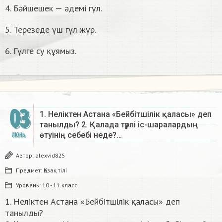
4. Бәйшешек — әдемі гүл.
5. Терезеде үш гүл жүр.
6. Гүлге су құямыз.
03
1. Неліктен Астана «Бейбітшілік қаласы» деп
танылды? 2. Қалада түрлі іс-шаралардың
өтуінің себебі неде?…
ИЮНЬ
Автор:
alexvid825
Предмет:
Қазақ тiлi
Уровень:
10 - 11 класс
1. Неліктен Астана «Бейбітшілік қаласы» деп
танылды?