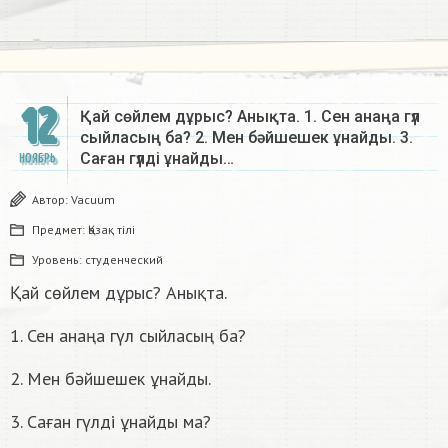
12
Қай сөйлем дұрыс? Анықта. 1. Сен анаңа гүл
сыйласың ба? 2. Мен бәйшешек ұнайды. 3.
Саған гүлді ұнайды…
НОЯБРЬ
Автор:
Vacuum
Предмет:
Қазақ тiлi
Уровень:
студенческий
Қай сөйлем дұрыс? Анықта.
1. Сен анаңа гүл сыйласың ба?
2. Мен бәйшешек ұнайды.
3. Саған гүлді ұнайды ма?