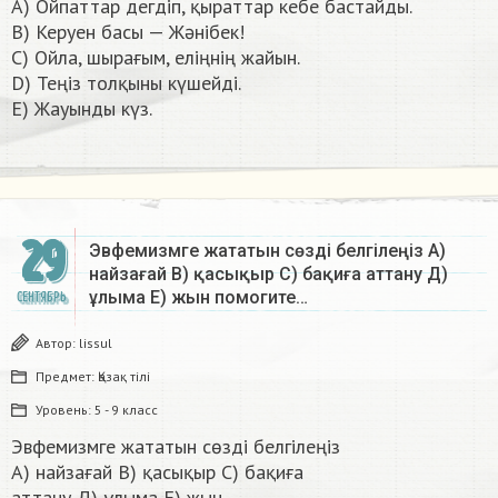
А) Ойпаттар дегдiп, қыраттар кебе бастайды.
B) Керуен басы — Жәнібек!
C) Ойла, шырағым, еліңнің жайын.
D) Теңіз толқыны күшейді.
E) Жауынды күз.​
29
Эвфемизмге жататын сөзді белгілеңіз А)
найзағай В) қасықыр С) бақиға аттану Д)
ұлыма Е) жын помогите…
СЕНТЯБРЬ
Автор:
lissul
Предмет:
Қазақ тiлi
Уровень:
5 - 9 класс
Эвфемизмге жататын сөзді белгілеңіз
А) найзағай В) қасықыр С) бақиға
аттану Д) ұлыма Е) жын