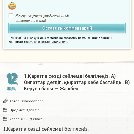
Я хочу получать уведомления об
ответах на e-mail
Нажимая на кнопку я даю согласие на обработку персональных данных и
принимаю
политику конфиденциальности
.
12
1.Қаратпа сөзді сөйлемді белгілеңіз. А)
Ойпаттар дегдiп, қыраттар кебе бастайды. B)
Керуен басы — Жәнібек!…
ИЮЛЬ
Автор:
ssheeeehhhh
Предмет:
Қазақ тiлi
Уровень:
5 - 9 класс
1.Қаратпа сөзді сөйлемді белгілеңіз.