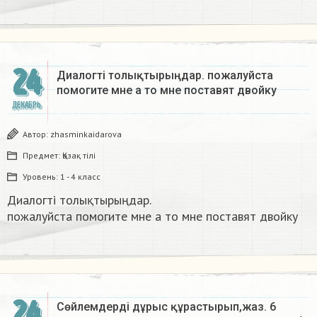
24
Диалогті толықтырыңдар. пожалуйста
помогите мне а то мне поставят двойку​
ДЕКАБРЬ
Автор:
zhasminkaidarova
Предмет:
Қазақ тiлi
Уровень:
1 - 4 класс
Диалогті толықтырыңдар.
пожалуйста помогите мне а то мне поставят двойку​
24
Сөйлемдерді дұрыс құрастырып,жаз. 6