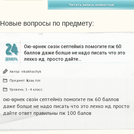
Читать запись полностью
Новые вопросы по предмету:
24
Ою-өрнек сөзін септеймiз помогите пж 60
баллов даже болше не надо писать что это
лехко ид. просто дайте…
ДЕКАБРЬ
Автор:
vikakhachyk
Предмет:
Қазақ тiлi
Уровень:
1 - 4 класс
ою-өрнек сөзін септеймiз помогите пж 60 баллов
даже болше не надо писать что это лехко ид. просто
дайте ответ правильны пж 100 балов ​