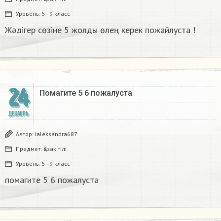
Уровень:
5 - 9 класс
Жәдігер сөзіне 5 жолды өлең керек пожайлуста !
24
Помагите 5 6 пожалуста​
ДЕКАБРЬ
Автор:
ialeksandra687
Предмет:
Қазақ тiлi
Уровень:
5 - 9 класс
помагите 5 6 пожалуста​