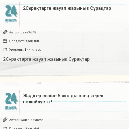
24
2Сұрақтарга жауап жазыныз Сұрақтар​
ДЕКАБРЬ
Автор:
baxa9678
Предмет:
Қазақ тiлi
Уровень:
1 - 4 класс
2Сұрақтарга жауап жазыныз Сұрақтар​
24
Жәдігер сөзіне 5 жолды өлең керек
пожайлуста !
ДЕКАБРЬ
Автор:
Worthlessness
Предмет:
Қазақ тiлi