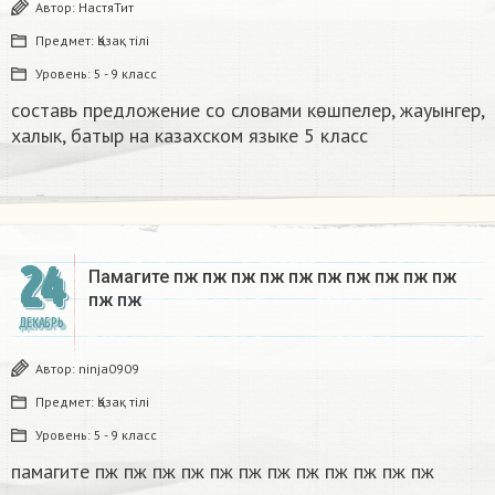
Автор:
НастяТит
Предмет:
Қазақ тiлi
Уровень:
5 - 9 класс
составь предложение со словами көшпелер, жауынгер,
халык, батыр на казахском языке 5 класс​
24
Памагите пж пж пж пж пж пж пж пж пж пж
пж пж​
ДЕКАБРЬ
Автор:
ninja0909
Предмет:
Қазақ тiлi
Уровень:
5 - 9 класс
памагите пж пж пж пж пж пж пж пж пж пж пж пж​