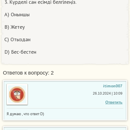
3. Күрделі сан есімді белгілеңіз.
A) Оныншы
B) Жетеу
C) Отыздан
D) Бес-бестен
Ответов к вопросу: 2
itimon007
26.10.2024 | 10:09
Ответить
Я думаю , что ответ D)