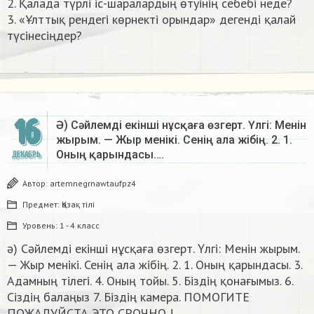
2. Қалада түрлі іс-шаралардың өтуінің себебі неде?
3. «Ұлттық рендегі көрнекті орындар» дегенді қалай
түсінесіңдер?​
16
Ә) Сәйлемдi екiншi нұсқаға өзгерт. Үлгі: Менiн
жырым. — Жыр менікі. Сенің ала жібің. 2. 1.
Оның қарындасы….
ДЕКАБРЬ
Автор:
artemnegrnawtaufpz4
Предмет:
Қазақ тiлi
Уровень:
1 - 4 класс
ә) Сәйлемдi екiншi нұсқаға өзгерт. Үлгі: Менiн жырым.
— Жыр менікі. Сенің ала жібің. 2. 1. Оның қарындасы. 3.
Адамның тілегі. 4. Оның тойы. 5. Бiздiң қонағымыз. 6.
Сіздің балаңыз 7. Бiздiң камера. ПОМОГИТЕ
ПОЖАЛУЙСТА ЭТО СРОЧНО !​