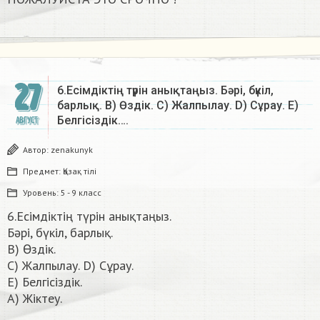
27
6.Есімдіктің түрін анықтаңыз. Бәрі, бүкіл,
барлық. B) Өздік. C) Жалпылау. D) Cұрау. E)
Белгісіздік….
АВГУСТ
Автор:
zenakunyk
Предмет:
Қазақ тiлi
Уровень:
5 - 9 класс
6.Есімдіктің түрін анықтаңыз.
Бәрі, бүкіл, барлық.
B) Өздік.
C) Жалпылау. D) Cұрау.
E) Белгісіздік.
А) Жіктеу.​