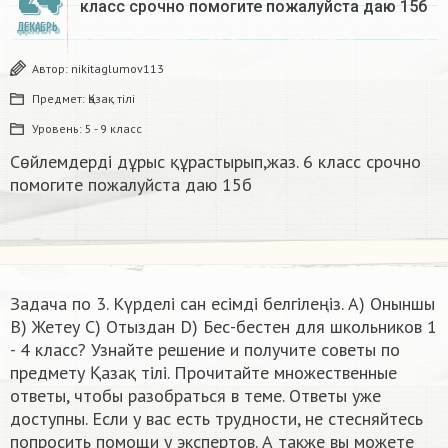
класс срочно помогите пожалуйста даю 15б​
ДЕКАБРЬ
Автор:
nikitaglumov113
Предмет:
Қазақ тiлi
Уровень:
5 - 9 класс
Сөйлемдерді дұрыс құрастырып,жаз. 6 класс срочно
помогите пожалуйста даю 15б​
Задача по 3. Күрделі сан есімді белгілеңіз. A) Оныншы
B) Жетеу C) Отыздан D) Бес-бестен для школьников 1
- 4 класс? Узнайте решение и получите советы по
предмету Қазақ тiлi. Прочитайте множественные
ответы, чтобы разобраться в теме. Ответы уже
доступны. Если у вас есть трудности, не стесняйтесь
попросить помощи у экспертов. А также вы можете