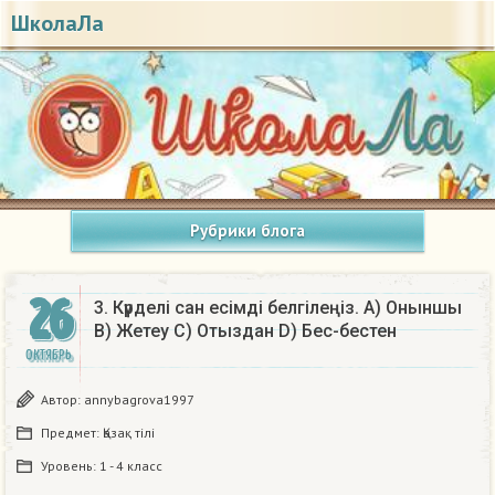
ШколаЛа
Рубрики блога
26
3. Күрделі сан есімді белгілеңіз. A) Оныншы
B) Жетеу C) Отыздан D) Бес-бестен
ОКТЯБРЬ
Автор:
annybagrova1997
Предмет:
Қазақ тiлi
Уровень:
1 - 4 класс