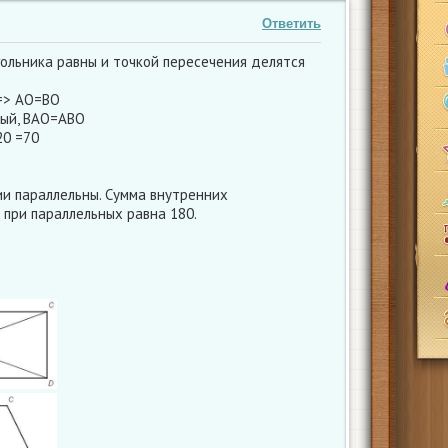
Ответить
гольника равны и точкой пересечения делятся
=> AO=BO
ый, BAO=ABO
20 =70
ии параллельны. Сумма внутренних
 при параллельных равна 180.