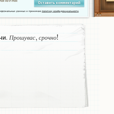
ах на e-mail
у персональных данных и принимаю
политику конфиденциальности
.
П
р
о
ш
у
в
а
с
,
с
р
о
ч
н
о
!
чи.
П
р
о
ш
у
в
а
с
с
р
о
ч
н
о