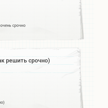
 очень срочно
ак решить срочно)
но)