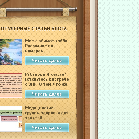
ПОПУЛЯРНЫЕ СТАТЬИ БЛОГА
Мое любимое хобби.
Рисование по
номерам.
Читать далее
Ребенок в 4 классе?
Готовьтесь к встрече
с ВПР! О том, что же
это такое.
Читать далее
Медицинские
группы здоровья для
занятий
физкультурой в
Читать далее
школе