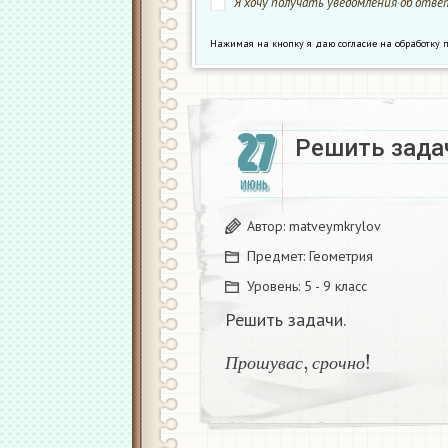
Я хочу получать уведомления об ответ
Нажимая на кнопку я даю согласие на обработк
27
Решить зада
ИЮНЬ
Автор:
matveymkrylov
Предмет:
Геометрия
Уровень:
5 - 9 класс
Решить задачи.
П
р
о
ш
у
в
а
с
,
с
р
о
ч
н
о
!
П
р
о
ш
у
в
а
с
с
р
о
ч
н
о