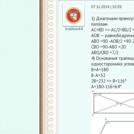
07.11.2024 | 10:29
1) Диагонали прямоу
пополам.
holikm64
AC=BD => AC/2=BD/2 
AOB — равнобедренн
ABO =90 -AOB/2 =90-
CBO =90-ABO =20
ABO/CBO =7/2
4) Основания трапец
односторонних углов
B+A=180
B-A=52
2B=232 => B=116°
A=180-116=64°