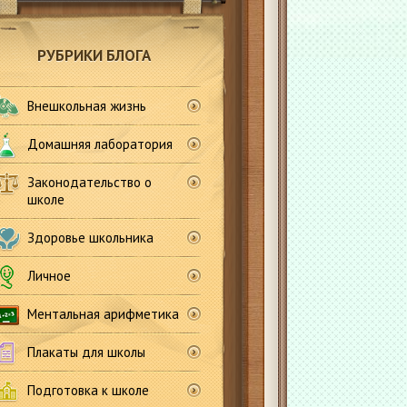
РУБРИКИ БЛОГА
Внешкольная жизнь
Домашняя лаборатория
Законодательство о
школе
Здоровье школьника
Личное
Ментальная арифметика
Плакаты для школы
Подготовка к школе