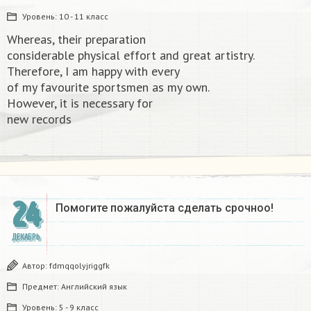
Уровень:
10 - 11 класс
Whereas, their preparation
considerable physical effort and great artistry.
Therefore, I am happy with every
of my favourite sportsmen as my own.
However, it is necessary for
new records​
24
Помогите пожалуйста сделать срочноо! ​
ДЕКАБРЬ
Автор:
fdmqqolyjriggfk
Предмет:
Английский язык
Уровень:
5 - 9 класс