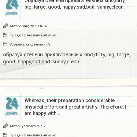
24
Образуй степени прилагательных:kind,dirty,
big, large, good, happy,sad,bad, sunny,clean.​
ДЕКАБРЬ
Автор:
nargiza200416
Предмет:
Английский язык
Уровень:
студенческий
образуй степени прилагательных:kind,dirty, big, large,
good, happy,sad,bad, sunny,clean.​
24
Whereas, their preparation considerable
physical effort and great artistry. Therefore, I
am happy with…
ДЕКАБРЬ
Автор:
yaroslav78qik
Предмет:
Английский язык