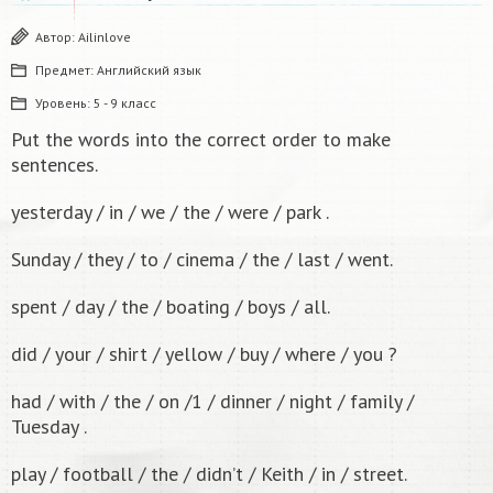
Автор:
Ailinlove
Предмет:
Английский язык
Уровень:
5 - 9 класс
Put the words into the correct order to make
sentences.
yesterday / in / we / the / were / park .
Sunday / they / to / cinema / the / last / went.
spent / day / the / boating / boys / all.
did / your / shirt / yellow / buy / where / you ?
had / with / the / on /1 / dinner / night / family /
Tuesday .
play / football / the / didn’t / Keith / in / street.