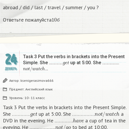
abroad / did / last / travel / summer / you ?
10
б
Ответьте пожалуйста
б
24
Task 3 Put the verbs in brackets into the Present
g
e
t
Simple. She ………….
up at 5:00. She …………….
n
o
t
/
w
a
t
c
h
…
ДЕКАБРЬ
Автор:
ksenigerasimova666
Предмет:
Английский язык
Уровень:
10 - 11 класс
Task 3 Put the verbs in brackets into the Present Simple.
g
e
t
n
o
t
/
w
a
t
c
h
She ………….
up at 5:00. She …………….
a
h
a
v
e
DVD in the evening. He ………….
a cup of tea in the
n
o
t
/
g
o
eveving. He ………………
to bed at 10:00. ​