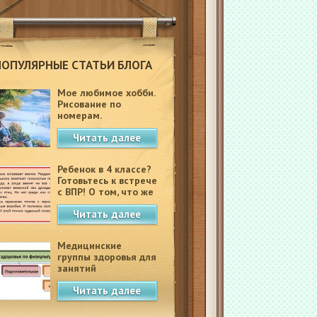
ПОПУЛЯРНЫЕ СТАТЬИ БЛОГА
Мое любимое хобби.
Рисование по
номерам.
Читать далее
Ребенок в 4 классе?
Готовьтесь к встрече
с ВПР! О том, что же
это такое.
Читать далее
Медицинские
группы здоровья для
занятий
физкультурой в
Читать далее
школе