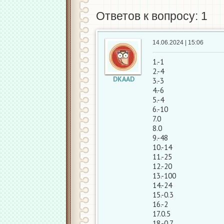
Ответов к вопросу: 1
14.06.2024 | 15:06
1.-1
2.-4
DKAAD
3.-3
4.-6
5.-4
6.-10
7.0
8.0
9.-48
10.-14
11.-25
12.-20
13.-100
14.-24
15.-0.3
16.-2
17.0.5
18.-0.7