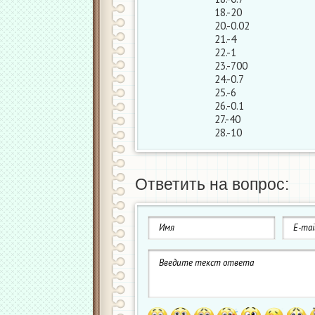
18.-20
20.-0.02
21.-4
22.-1
23.-700
24.-0.7
25.-6
26.-0.1
27.-40
28.-10
Ответить на вопрос: