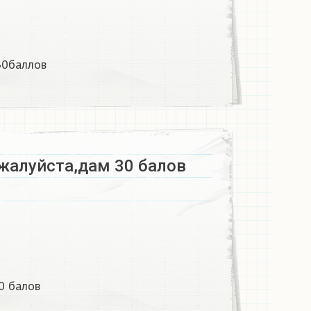
0баллов​
жалуйста,дам 30 балов​
 балов​