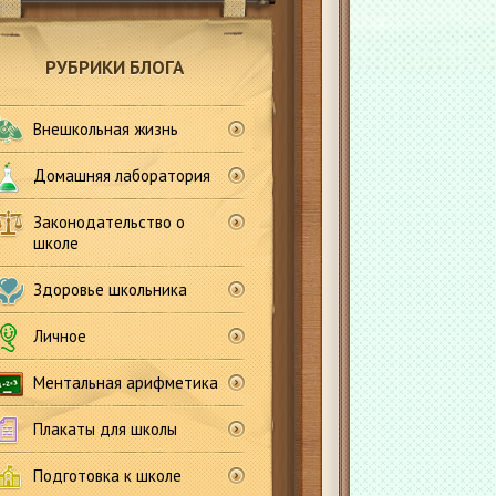
РУБРИКИ БЛОГА
Внешкольная жизнь
Домашняя лаборатория
Законодательство о
школе
Здоровье школьника
Личное
Ментальная арифметика
Плакаты для школы
Подготовка к школе