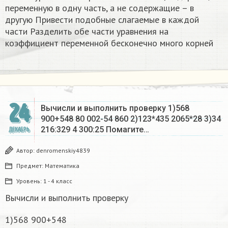
переменную в одну часть, а не содержащие – в
другую Привести подобные слагаемые в каждой
части Разделить обе части уравнения на
коэффициент переменной бесконечно много корней​
24
Вычисли и выполнить проверку 1)568
900+548 80 002-54 860 2)123*435 2065*28 3)34
216:329 4 300:25 Помагите…
ДЕКАБРЬ
Автор:
denromenskiy4839
Предмет:
Математика
Уровень:
1 - 4 класс
Вычисли и выполнить проверку
1)568 900+548