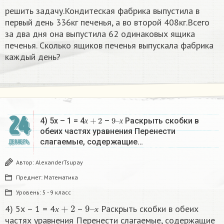
решить задачу.Кондитеская фабрика выпустила в
первый день 336кг печенья, а во второй 408кг.Всего
за два дня она выпустила 62 одинаковых ящика
печенья. Сколько ящиков печенья выпускала фабрика
каждый день?
24
х
+
2
9
х
–
4) 5х – 1 = 4
–
Раскрыть скобки в
х
х
обеих частях уравнения Перенести
слагаемые, содержащие…
ДЕКАБРЬ
Автор:
AlexanderTsupay
Предмет:
Математика
Уровень:
5 - 9 класс
х
+
2
9
х
–
4) 5х – 1 = 4
–
Раскрыть скобки в обеих
х
х
частях уравнения Перенести слагаемые, содержащие