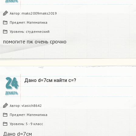
ДЕКАБРЬ
Автор:
maks2009maks2019
Предмет:
Математика
Уровень:
студенческий
помогите пж очень срочно​
24
Дано d=7см найти с=?​
ДЕКАБРЬ
Автор:
vlasich8642
Предмет:
Математика
Уровень:
5 - 9 класс
Дано d=7см