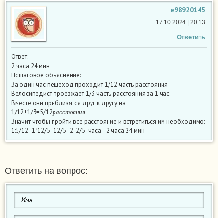
e98920145
17.10.2024 | 20:13
Ответить
Ответ:
2 часа 24 мин
Пошаговое объяснение:
За один час пешеход проходит 1/12 часть расстояния
Велосипедист проезжает 1/3 часть расстояния за 1 час.
Вместе они приблизятся друг к другу на
р
а
с
с
т
о
я
н
и
я
1/12+1/3=5/12
р
а
с
с
т
о
я
н
и
я
Значит чтобы пройти все расстояние и встретиться им необходимо:
1:5/12=1*12/5=12/5=2 2/5 часа =2 часа 24 мин.
Ответить на вопрос: