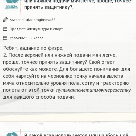
или нижней подачи мяч легче, проще, точнее
принять защитнику?…
ДЕКАБРЬ
Автор:
nilufaribragimova82
Предмет:
Физкультура и спорт
Уровень:
5 - 9 класс
Ребят, задание по физре.
2. После верхней или нижней подачи мяч легче,
проще, точнее принять защитнику? Свой ответ
обоснуйте как можете. Для большего понимания для
себя нарисуйте на черновике точку начала вылета
мяча относительно уровня пола, сетку и траекторию
п
у
т
ь
к
а
к
п
о
л
е
т
и
т
м
я
ч
ч
е
р
е
з
с
е
т
к
у
полета от этой точки
п
у
т
ь
к
а
к
п
о
л
е
т
и
т
м
я
ч
ч
е
р
е
з
с
е
т
к
у
для каждого способа подачи.​
В какой игре используется мяч наибольшой