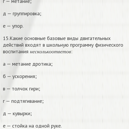
г — метание;
д — группировка;
е — упор.
15.Какие основные базовые виды двигательных
действий входят в школьную программу физического
н
е
с
к
о
л
ь
к
о
о
т
в
е
т
о
в
воспитания
:
н
е
с
к
о
л
ь
к
о
о
т
в
е
т
о
в
а — метание дротика;
б — ускорения;
в — толчок гири;
г — подтягивание;
д — кувырки;
е — стойка на одной руке.