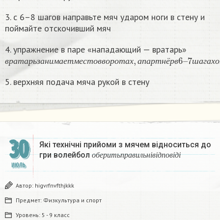
3. с 6–8 шагов направьте мяч ударом ноги в стену и
поймайте отскочивший мяч
4. упражнение в паре «нападающий — вратарь»
в
р
а
т
а
р
ь
з
а
н
и
м
а
е
т
м
е
с
т
о
в
в
о
р
о
т
а
х
,
а
п
а
р
т
н
ё
р
в
6
–
7
ш
а
г
а
х
о
в
р
а
т
а
р
ь
з
а
н
и
м
а
е
т
м
е
с
т
о
в
в
о
р
о
т
а
х
а
п
а
р
т
н
ё
р
в
ш
а
г
а
х
о
5. верхняя подача мяча рукой в стену
30
Які технічні прийоми з мячем відноситься до
о
б
е
р
и
т
ь
п
р
а
в
и
л
ь
н
і
в
і
д
п
о
в
і
д
і
гри волейбол
о
б
е
р
и
т
ь
п
р
а
в
и
л
ь
н
і
в
і
д
п
о
в
і
д
і
ИЮЛЬ
Автор:
higvrfnvfthjkkk
Предмет:
Физкультура и спорт
Уровень:
5 - 9 класс