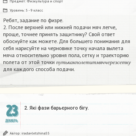
Предмет:
Физкультура и спорт
Уровень:
5 - 9 класс
Ребят, задание по физре.
2. После верхней или нижней подачи мяч легче,
проще, точнее принять защитнику? Свой ответ
обоснуйте как можете. Для большего понимания для
себя нарисуйте на черновике точку начала вылета
мяча относительно уровня пола, сетку и траекторию
п
у
т
ь
к
а
к
п
о
л
е
т
и
т
м
я
ч
ч
е
р
е
з
с
е
т
к
у
полета от этой точки
п
у
т
ь
к
а
к
п
о
л
е
т
и
т
м
я
ч
ч
е
р
е
з
с
е
т
к
у
для каждого способа подачи.​
23
2. Які фази барьєрного бігу.​
ДЕКАБРЬ
Автор:
iradavletshina55