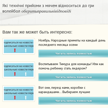
Які технічні прийоми з мячем відноситься до гри
о
б
е
р
и
т
ь
п
р
а
в
и
л
ь
н
і
в
і
д
п
о
в
і
д
і
волейбол
о
б
е
р
и
т
ь
п
р
а
в
и
л
ь
н
і
в
і
д
п
о
в
і
д
і
Вам так же может быть интересно:
Ноябрь. Народные приметы на каждый день
последнего месяца осени
Читать запись полностью
Воспитываем Тимура для команды! Или как
помочь ребенку стать лидером?
Читать запись полностью
Вот они, перед нами, коробки с
карандашами… Выбираем лучшие
Читать запись полностью