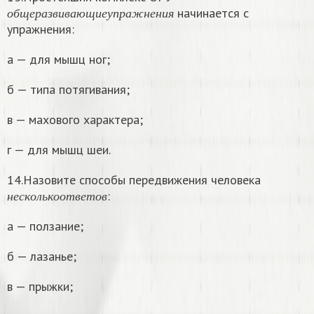
о
б
щ
е
р
а
з
в
и
в
а
ю
щ
и
е
у
п
р
а
ж
н
е
н
и
я
начинается с
о
б
щ
е
р
а
з
в
и
в
а
ю
щ
и
е
у
п
р
а
ж
н
е
н
и
я
упражнения:
а — для мышц ног;
б — типа потягивания;
в — махового характера;
г — для мышц шеи.
14.Назовите способы передвижения человека
н
е
с
к
о
л
ь
к
о
о
т
в
е
т
о
в
:
н
е
с
к
о
л
ь
к
о
о
т
в
е
т
о
в
а — ползание;
б — лазанье;
в — прыжки;