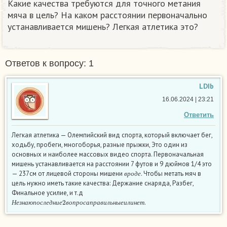
Какие качества требуются для точного метания
мяча в цель? На каком расстоянии первоначально
устанавливается мишень? Легкая атлетика это?
Ответов к вопросу: 1
LDIb
16.06.2024 | 23:21
Ответить
Легкая атлетика — Олемпийский вид спорта, который включает бег,
ходьбу, пробеги, многоборья, разные прыжки, Это один из
основных и наиболее массовых видео спорта. Первоначальная
мишень устанавливается на расстоянии 7 футов и 9 дюймов 1/4 это
в
р
о
д
е
— 237см от лицевой стороны мишени
. Чтобы метать мяч в
в
р
о
д
е
цель нужно иметь такие качества: Держание снаряда, Разбег,
Финальное усилие, и т.д
Н
е
з
н
а
ю
п
о
с
л
е
д
н
и
е
2
в
о
п
р
о
с
а
п
р
а
в
и
л
ь
н
ы
е
и
л
и
н
е
т
.
Н
е
з
н
а
ю
п
о
с
л
е
д
н
и
е
в
о
п
р
о
с
а
п
р
а
в
и
л
ь
н
ы
е
и
л
и
н
е
т