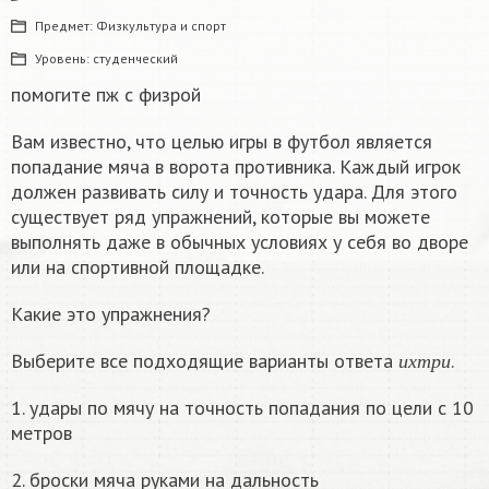
Предмет:
Физкультура и спорт
Уровень:
студенческий
помогите пж с физрой
Вам известно, что целью игры в футбол является
попадание мяча в ворота противника. Каждый игрок
должен развивать силу и точность удара. Для этого
существует ряд упражнений, которые вы можете
выполнять даже в обычных условиях у себя во дворе
или на спортивной площадке.
Какие это упражнения?
и
х
т
р
и
Выберите все подходящие варианты ответа
.
и
х
т
р
и
1. удары по мячу на точность попадания по цели с 10
метров
2. броски мяча руками на дальность