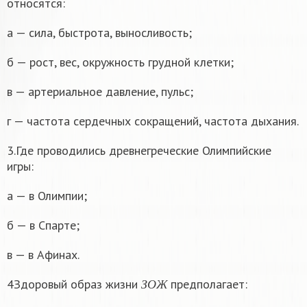
относятся:
а — сила, быстрота, выносливость;
б — рост, вес, окружность грудной клетки;
в — артериальное давление, пульс;
г — частота сердечных сокращений, частота дыхания.
3.Где проводились древнегреческие Олимпийские
игры:
а — в Олимпии;
б — в Спарте;
в — в Афинах.
З
О
Ж
4Здоровый образ жизни
предполагает:
З
О
Ж