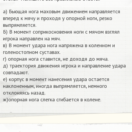
а) Бьющая нога маховым движением направляется
вперед к мячу и проходя у опорной ноги, резко
выпрямляется.
Б) В момент соприкосновения ноги с мячом взглял
игрока направлен на мяч.
в) В момент удара нога напряжена в коленном и
голеностопном суставах.
г) опорная нога ставится, не доходя до мяча.
д) траектория движения игрока и направление удара
совпадают.
е) корпус в момент нанесения удара остается
наклоненным, иногда выпрямляется, немного
отклоняясь назад.
ж)опорная нога слегка сгибается в колене.​