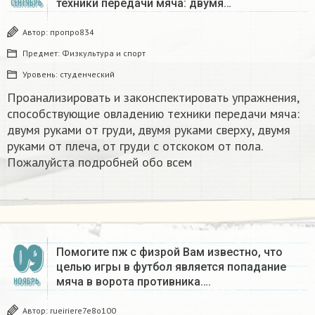
техники передачи мяча: двумя…
СЕНТЯБРЬ
Автор:
пропро834
Предмет:
Физкультура и спорт
Уровень:
студенческий
Проанализировать и законспектировать упражнения,
способствующие овладению техники передачи мяча:
двумя руками от груди, двумя руками сверху, двумя
руками от плеча, от груди с отскоком от пола.
Пожалуйста подробней обо всем
09
Помогите пж с физрой Вам известно, что
целью игры в футбол является попадание
мяча в ворота противника….
НОЯБРЬ
Автор:
rueiriere7e8o100