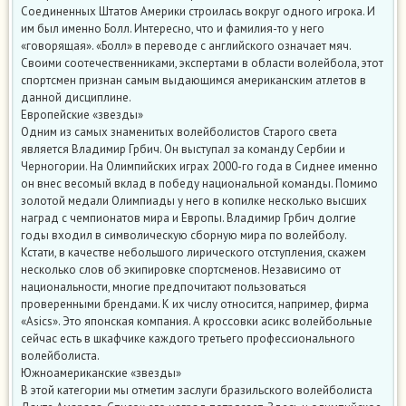
Соединенных Штатов Америки строилась вокруг одного игрока. И
им был именно Болл. Интересно, что и фамилия-то у него
«говорящая». «Болл» в переводе с английского означает мяч.
Своими соотечественниками, экспертами в области волейбола, этот
спортсмен признан самым выдающимся американским атлетов в
данной дисциплине.
Европейские «звезды»
Одним из самых знаменитых волейболистов Старого света
является Владимир Грбич. Он выступал за команду Сербии и
Черногории. На Олимпийских играх 2000-го года в Сиднее именно
он внес весомый вклад в победу национальной команды. Помимо
золотой медали Олимпиады у него в копилке несколько высших
наград с чемпионатов мира и Европы. Владимир Грбич долгие
годы входил в символическую сборную мира по волейболу.
Кстати, в качестве небольшого лирического отступления, скажем
несколько слов об экипировке спортсменов. Независимо от
национальности, многие предпочитают пользоваться
проверенными брендами. К их числу относится, например, фирма
«Asics». Это японская компания. А кроссовки асикс волейбольные
сейчас есть в шкафчике каждого третьего профессионального
волейболиста.
Южноамериканские «звезды»
В этой категории мы отметим заслуги бразильского волейболиста