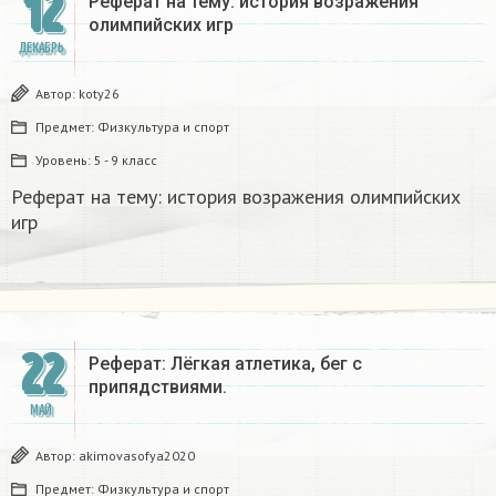
12
Реферат на тему: история возражения
олимпийских игр
ДЕКАБРЬ
Автор:
koty26
Предмет:
Физкультура и спорт
Уровень:
5 - 9 класс
Реферат на тему: история возражения олимпийских
игр
22
Реферат: Лёгкая атлетика, бег с
припядствиями. ​
МАЙ
Автор:
akimovasofya2020
Предмет:
Физкультура и спорт