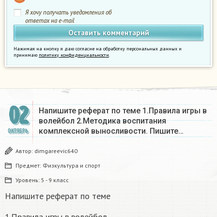
Я хочу получать уведомления об
ответах на e-mail
Нажимая на кнопку я даю согласие на обработку персональных данных и
принимаю
политику конфиденциальности
.
02
Напишите реферат по теме 1.Правила игры в
волейбол 2.Методика воспитания
комплексной выносливости. Пишите…
ОКТЯБРЬ
Автор:
dimgareevic640
Предмет:
Физкультура и спорт
Уровень:
5 - 9 класс
Напишите реферат по теме
1.Правила игры в волейбол