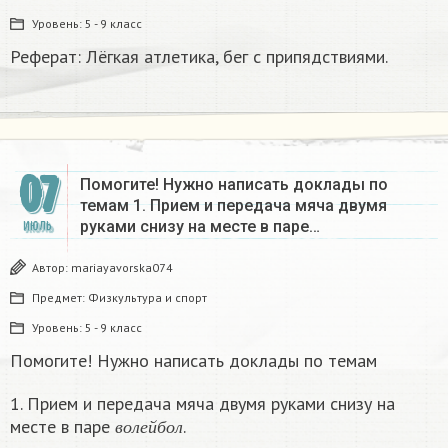
Уровень:
5 - 9 класс
Реферат: Лёгкая атлетика, бег с припядствиями. ​
07
Помогите! Нужно написать доклады по
темам 1. Прием и передача мяча двумя
руками снизу на месте в паре…
ИЮЛЬ
Автор:
mariayavorska074
Предмет:
Физкультура и спорт
Уровень:
5 - 9 класс
Помогите! Нужно написать доклады по темам
1. Прием и передача мяча двумя руками снизу на
в
о
л
е
й
б
о
л
месте в паре
.
в
о
л
е
й
б
о
л