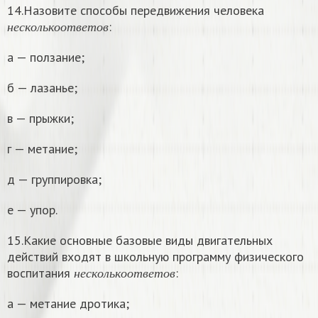
14.Назовите способы передвижения человека
н
е
с
к
о
л
ь
к
о
о
т
в
е
т
о
в
:
н
е
с
к
о
л
ь
к
о
о
т
в
е
т
о
в
а — ползание;
б — лазанье;
в — прыжки;
г — метание;
д — группировка;
е — упор.
15.Какие основные базовые виды двигательных
действий входят в школьную программу физического
н
е
с
к
о
л
ь
к
о
о
т
в
е
т
о
в
воспитания
:
н
е
с
к
о
л
ь
к
о
о
т
в
е
т
о
в
а — метание дротика;