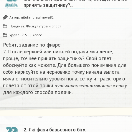
принять защитнику?…
ДЕКАБРЬ
Автор:
nilufaribragimova82
Предмет:
Физкультура и спорт
Уровень:
5 - 9 класс
Ребят, задание по физре.
2. После верхней или нижней подачи мяч легче,
проще, точнее принять защитнику? Свой ответ
обоснуйте как можете. Для большего понимания для
себя нарисуйте на черновике точку начала вылета
мяча относительно уровня пола, сетку и траекторию
п
у
т
ь
к
а
к
п
о
л
е
т
и
т
м
я
ч
ч
е
р
е
з
с
е
т
к
у
полета от этой точки
п
у
т
ь
к
а
к
п
о
л
е
т
и
т
м
я
ч
ч
е
р
е
з
с
е
т
к
у
для каждого способа подачи.​
2. Які фази барьєрного бігу.​