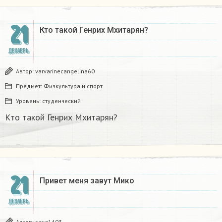
21
Кто такой Генрих Мхитарян?​
ДЕКАБРЬ
Автор:
varvarinecangelina60
Предмет:
Физкультура и спорт
Уровень:
студенческий
Кто такой Генрих Мхитарян?​
21
Привет меня завут Мико
ДЕКАБРЬ
Автор:
saya1403