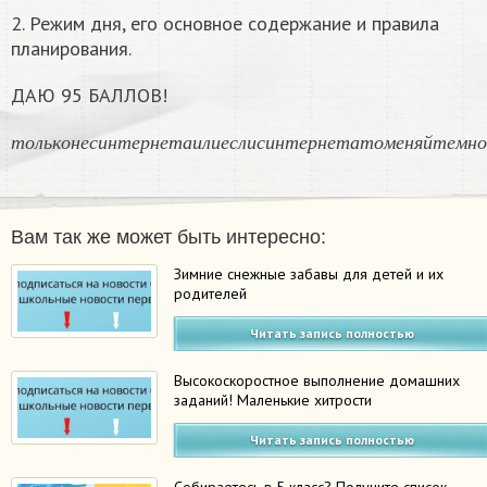
2. Режим дня, его основное содержание и правила
планирования.
ДАЮ 95 БАЛЛОВ!
т
о
л
ь
к
о
н
е
с
и
н
т
е
р
н
е
т
а
и
л
и
е
с
л
и
с
и
н
т
е
р
н
е
т
а
т
о
м
е
н
я
й
т
е
м
н
о
т
о
л
ь
к
о
н
е
с
и
н
т
е
р
н
е
т
а
и
л
и
е
с
л
и
с
и
н
т
е
р
н
е
т
а
т
о
м
е
н
я
й
т
е
м
н
о
Вам так же может быть интересно:
Зимние снежные забавы для детей и их
родителей
Читать запись полностью
Высокоскоростное выполнение домашних
заданий! Маленькие хитрости
Читать запись полностью