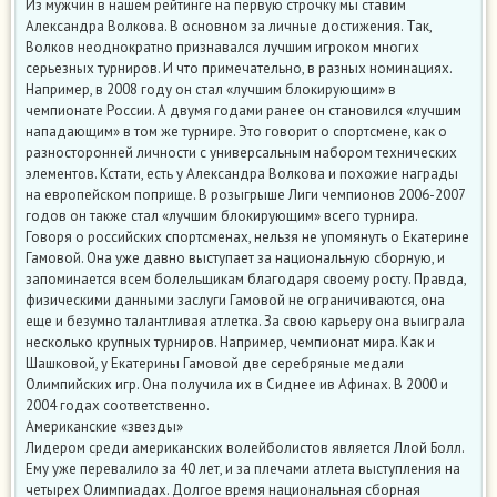
Из мужчин в нашем рейтинге на первую строчку мы ставим
Александра Волкова. В основном за личные достижения. Так,
Волков неоднократно признавался лучшим игроком многих
серьезных турниров. И что примечательно, в разных номинациях.
Например, в 2008 году он стал «лучшим блокирующим» в
чемпионате России. А двумя годами ранее он становился «лучшим
нападающим» в том же турнире. Это говорит о спортсмене, как о
разносторонней личности с универсальным набором технических
элементов. Кстати, есть у Александра Волкова и похожие награды
на европейском поприще. В розыгрыше Лиги чемпионов 2006-2007
годов он также стал «лучшим блокирующим» всего турнира.
Говоря о российских спортсменах, нельзя не упомянуть о Екатерине
Гамовой. Она уже давно выступает за национальную сборную, и
запоминается всем болельщикам благодаря своему росту. Правда,
физическими данными заслуги Гамовой не ограничиваются, она
еще и безумно талантливая атлетка. За свою карьеру она выиграла
несколько крупных турниров. Например, чемпионат мира. Как и
Шашковой, у Екатерины Гамовой две серебряные медали
Олимпийских игр. Она получила их в Сиднее ив Афинах. В 2000 и
2004 годах соответственно.
Американские «звезды»
Лидером среди американских волейболистов является Ллой Болл.
Ему уже перевалило за 40 лет, и за плечами атлета выступления на
четырех Олимпиадах. Долгое время национальная сборная