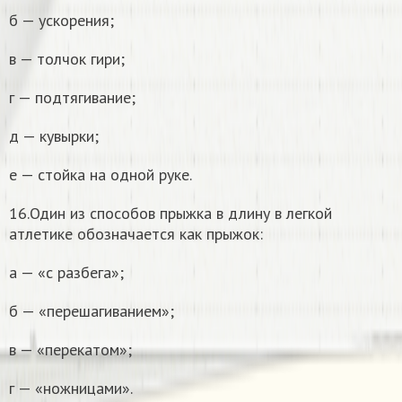
б — ускорения;
в — толчок гири;
г — подтягивание;
д — кувырки;
е — стойка на одной руке.
16.Один из способов прыжка в длину в легкой
атлетике обозначается как прыжок:
а — «с разбега»;
б — «перешагиванием»;
в — «перекатом»;
г — «ножницами».