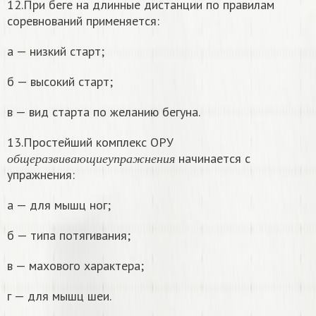
12.При беге на длинные дистанции по правилам
соревнований применяется:
а — низкий старт;
б — высокий старт;
в — вид старта по желанию бегуна.
13.Простейший комплекс ОРУ
о
б
щ
е
р
а
з
в
и
в
а
ю
щ
и
е
у
п
р
а
ж
н
е
н
и
я
начинается с
о
б
щ
е
р
а
з
в
и
в
а
ю
щ
и
е
у
п
р
а
ж
н
е
н
и
я
упражнения:
а — для мышц ног;
б — типа потягивания;
в — махового характера;
г — для мышц шеи.