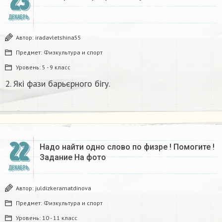
23
ДЕКАБРЬ
Автор:
iradavletshina55
Предмет:
Физкультура и спорт
Уровень:
5 - 9 класс
2. Які фази барьєрного бігу.​
22
Надо найти одно слово по физре ! Помогите !
Задание На фото
ДЕКАБРЬ
Автор:
juldizkeramatdinova
Предмет:
Физкультура и спорт
Уровень:
10 - 11 класс