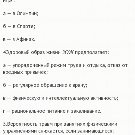
игры:
а — в Олимпии;
б — в Спарте;
в — в Афинах.
З
О
Ж
4Здоровый образ жизни
предполагает:
З
О
Ж
а — упорядоченный режим труда и отдыха, отказ от
вредных привычек;
б — регулярное обращение к врачу;
в — физическую и интеллектуальную активность;
г — рациональное питание и закаливание.
5.Вероятность травм при занятиях физическими
упражнениями снижается, если занимающиеся: