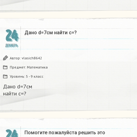
24
Дано d=7см найти с=?​
ДЕКАБРЬ
Автор:
vlasich8642
Предмет:
Математика
Уровень:
5 - 9 класс
Дано d=7см
найти с=?​
24
Помогите пожалуйста решить это