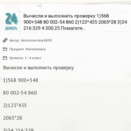
24
Вычисли и выполнить проверку 1)568
900+548 80 002-54 860 2)123*435 2065*28 3)34
216:329 4 300:25 Помагите…
ДЕКАБРЬ
Автор:
denromenskiy4839
Предмет:
Математика
Уровень:
1 - 4 класс
Вычисли и выполнить проверку
1)568 900+548
80 002-54 860
2)123*435
2065*28
3)34 216:329