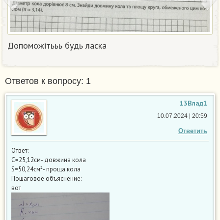
Допоможітььь будь ласка
Ответов к вопросу: 1
13Влад1
10.07.2024 | 20:59
Ответить
Ответ:
С=25,12см- довжина кола
S=50,24см²- проща кола
Пошаговое объяснение:
вот