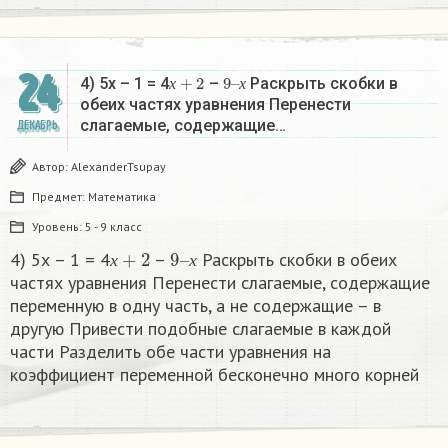
24
х
+
2
9
х
–
4) 5х – 1 = 4
–
Раскрыть скобки в
х
х
обеих частях уравнения Перенести
слагаемые, содержащие…
ДЕКАБРЬ
Автор:
AlexanderTsupay
Предмет:
Математика
Уровень:
5 - 9 класс
х
+
2
9
х
–
4) 5х – 1 = 4
–
Раскрыть скобки в обеих
х
х
частях уравнения Перенести слагаемые, содержащие
переменную в одну часть, а не содержащие – в
другую Привести подобные слагаемые в каждой
части Разделить обе части уравнения на
коэффициент переменной бесконечно много корней​