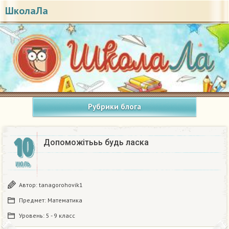
ШколаЛа
Рубрики блога
10
Допоможітььь будь ласка
ИЮЛЬ
Автор:
tanagorohovik1
Предмет:
Математика
Уровень:
5 - 9 класс