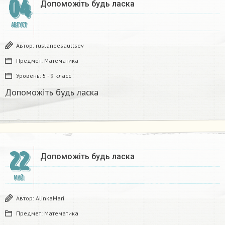
04
Допоможіть будь ласка
АВГУСТ
Автор:
ruslaneesaultsev
Предмет:
Математика
Уровень:
5 - 9 класс
Допоможіть будь ласка
22
Допоможіть будь ласка
МАЙ
Автор:
AlinkaMari
Предмет:
Математика