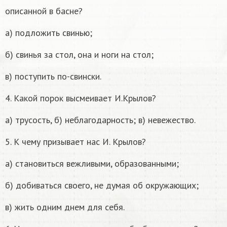
описанной в басне?
а) подложить свинью;
б) свинья за стол, она и ноги на стол;
в) поступить по-свински.
4. Какой порок высмеивает И.Крылов?
а) трусость, б) неблагодарность; в) невежество.
5. К чему призывает нас И. Крылов?
а) становиться вежливыми, образованными;
б) добиваться своего, не думая об окружающих;
в) жить одним днем для себя.