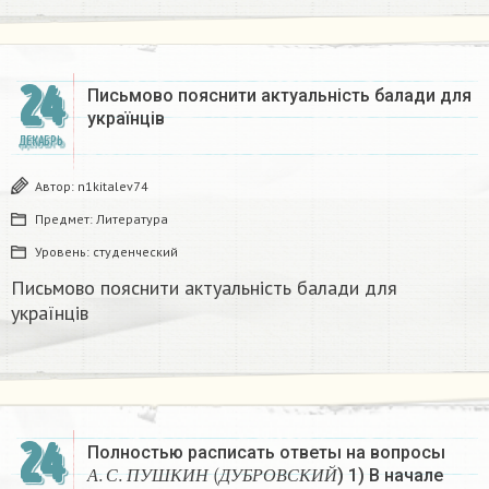
24
Письмово пояснити актуальність балади для
українців
ДЕКАБРЬ
Автор:
n1kitalev74
Предмет:
Литература
Уровень:
студенческий
Письмово пояснити актуальність балади для
українців
24
Полностью расписать ответы на вопросы
А
.
С
.
П
У
Ш
К
И
Н
(
Д
У
Б
Р
О
В
С
К
И
Й
) 1) В начале
А
С
П
У
Ш
К
И
Н
Д
У
Б
Р
О
В
С
К
И
Й