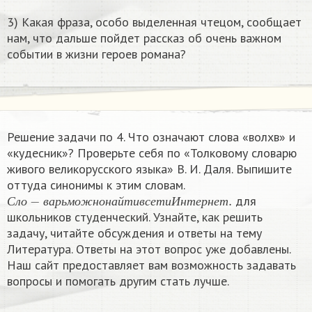
3) Какая фраза, особо выделенная чтецом, сообщает
нам, что дальше пойдет рассказ об очень важном
событии в жизни героев романа?
Решение задачи по 4. Что означают слова «волхв» и
«кудесник»? Проверьте себя по «Толковому словарю
живого великорусского языка» В. И. Даля. Выпишите
оттуда синонимы к этим словам.
С
л
о
−
в
а
р
ь
м
о
ж
н
о
н
а
й
т
и
в
с
е
т
и
И
н
т
е
р
н
е
т
.
​ для
С
л
о
в
а
р
ь
м
о
ж
н
о
н
а
й
т
и
в
с
е
т
и
И
н
т
е
р
н
е
т
школьников студенческий. Узнайте, как решить
задачу, читайте обсуждения и ответы на тему
Литература. Ответы на этот вопрос уже добавлены.
Наш сайт предоставляет вам возможность задавать
вопросы и помогать другим стать лучше.