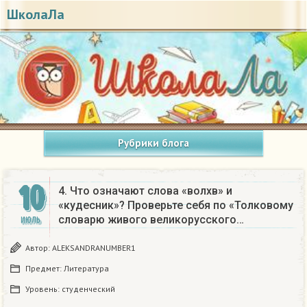
ШколаЛа
Рубрики блога
10
4. Что означают слова «волхв» и
«кудесник»? Проверьте себя по «Толковому
словарю живого великорусского…
ИЮЛЬ
Автор:
ALEKSANDRANUMBER1
Предмет:
Литература
Уровень:
студенческий