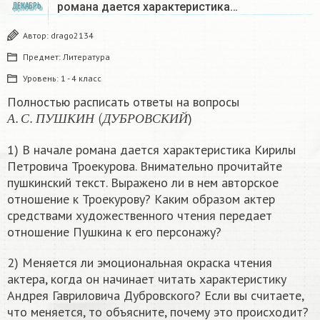
романа дается характеристика…
ДЕКАБРЬ
Автор:
drago2134
Предмет:
Литература
Уровень:
1 - 4 класс
Полностью расписать ответы на вопросы
А
.
С
.
П
У
Ш
К
И
Н
(
Д
У
Б
Р
О
В
С
К
И
Й
)
А
С
П
У
Ш
К
И
Н
Д
У
Б
Р
О
В
С
К
И
Й
1) В начале романа дается характеристика Кирилы
Петровича Троекурова. Внимательно прочитайте
пушкинский текст. Выражено ли в нем авторское
отношение к Троекурову? Каким образом актер
средствами художественного чтения передает
отношение Пушкина к его персонажу?
2) Меняется ли эмоциональная окраска чтения
актера, когда он начинает читать характеристику
Андрея Гавриловича Дубровского? Если вы считаете,
что меняется, то объясните, почему это происходит?