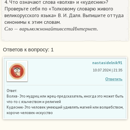
4. Что означают слова «волхв» и «кудесник»?
Проверьте себя по «Толковому словарю живого
великорусского языка» В. И. Даля. Выпишите оттуда
синонимы к этим словам.
С
л
о
−
в
а
р
ь
м
о
ж
н
о
н
а
й
т
и
в
с
е
т
и
И
н
т
е
р
н
е
т
.
С
л
о
в
а
р
ь
м
о
ж
н
о
н
а
й
т
и
в
с
е
т
и
И
н
т
е
р
н
е
т
Ответов к вопросу: 1
nastasidelnik91
10.07.2024 | 21:35
Ответить
Ответ:
Волхв- Это мудрец или жрец-предсказатель, иногда это может быть
что-то с язычеством и религией
Кудесник-Это человек умеющий удивлять магией или волшебством,
короче-человек-искусство