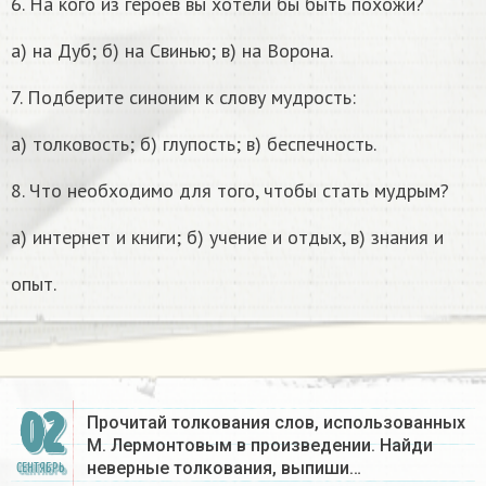
6. На кого из героев вы хотели бы быть похожи?
а) на Дуб; б) на Свинью; в) на Ворона.
7. Подберите синоним к слову мудрость:
а) толковость; б) глупость; в) беспечность.
8. Что необходимо для того, чтобы стать мудрым?
а) интернет и книги; б) учение и отдых, в) знания и
опыт.
02
Прочитай толкования слов, использованных
М. Лермонтовым в произведении. Найди
неверные толкования, выпиши…
СЕНТЯБРЬ