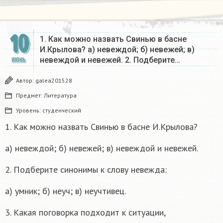
10
1. Как можно назвать Свинью в басне
И.Крылова? а) невеждой; б) невежей; в)
невеждой и невежей. 2. Подберите…
ИЮНЬ
Автор:
galea201528
Предмет:
Литература
Уровень:
студенческий
1. Как можно назвать Свинью в басне И.Крылова?
а) невеждой; б) невежей; в) невеждой и невежей.
2. Подберите синонимы к слову невежда:
а) умник; б) неуч; в) неучтивец.
3. Какая поговорка подходит к ситуации,