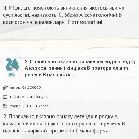
4. Міфи, що пояснюють виникнення якогось яви чи
0
,
5
б
а
л
а
суспільстві, називають.
А есхатологічні Б
б
а
л
а
космогонічні в календарні Г етимологічні​
24
2. Правильно вказано ознаку легенди в рядку
А казкові зачин і кінцівка Б повтори слів та
речень В наявність…
МАЙ
Автор:
Cat200630
Предмет:
Литература
Уровень:
10 - 11 класс
2. Правильно вказано ознаку легенди в рядку А
казкові зачин і кінцівка Б повтори слів та речень В
наявність чарівних предметів Г мала форма