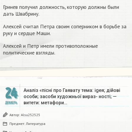
Гринев получил должность, которую должны были
дать Швабрину.
Алексей считал Петра своим соперником в борьбе за
руку и сердце Маши.
Алексей и Петр имели противоположные
политические взгляды.
24
Аналіз «пісні про Гаявату тема: igeя; дійові
особи; засоби художньої вираз- ності; —
витети: метафори…
ДЕКАБРЬ
Автор:
Alsu252525
Предмет:
Литература