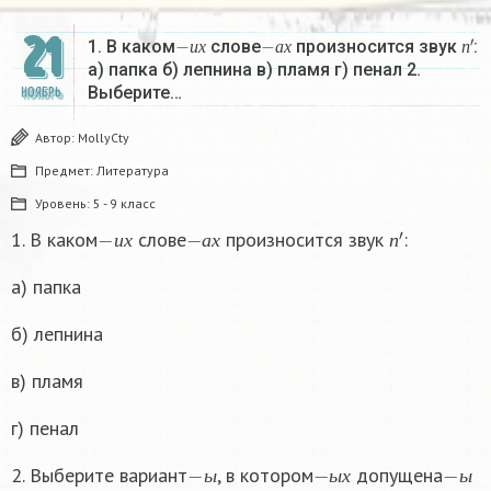
21
−
и
х
−
а
х
п
′
1. В каком
слове
произносится звук
:
и
х
а
х
п
а) папка б) лепнина в) пламя г) пенал 2.
Выберите…
НОЯБРЬ
Автор:
MollyCty
Предмет:
Литература
Уровень:
5 - 9 класс
−
и
х
−
а
х
п
′
1. В каком
слове
произносится звук
:
и
х
а
х
п
а) папка
б) лепнина
в) пламя
г) пенал
−
ы
−
ы
х
−
ы
2. Выберите вариант
, в котором
допущена
−
и
ы
ы
х
ы