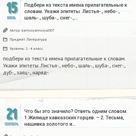
15
Подбери из текста имена прилагательные к
словам. Укажи эпитеты. Листья-., небо-.,
шаль-., шуба-., снег-.,…
ИЮНЬ
Автор:
kamosyamosya007
Предмет:
Литература
Уровень:
1 - 4 класс
подбери из текста имена прилагательные к словам.
Укажи эпитеты. Листья-., небо-., шаль-., шуба-., снег-.,
дуб-., заяц-., наряд-.
21
Что бы это значило? Ответь одним словом.
1.Жилище кавказских горцев. – 2. Тесьма,
нашивка золотого и…
СЕНТЯБРЬ