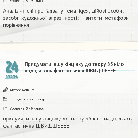
Уровень:
5 - 9 класс
Аналіз «пісні про Гаявату тема: igeя; дійові особи;
засоби художньої вираз- ності; — витети: метафори
порівняння.​
24
Придумати іншу кінцівку до твору 35 кіло
надії, якась фантастична​ ШВИДШЕЕЕЕ
ДЕКАБРЬ
Автор:
AoiKuro
Предмет:
Литература
Уровень:
5 - 9 класс
придумати іншу кінцівку до твору 35 кіло надії, якась
фантастична​ ШВИДШЕЕЕЕ