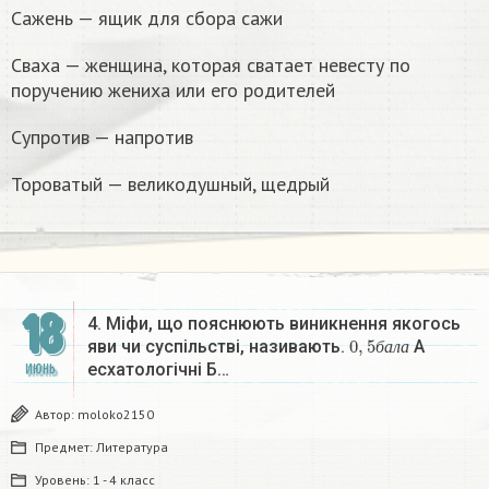
Сажень — ящик для сбора сажи
Сваха — женщина, которая сватает невесту по
поручению жениха или его родителей
Супротив — напротив
Тороватый — великодушный, щедрый
18
4. Міфи, що пояснюють виникнення якогось
0
,
5
б
а
л
а
яви чи суспільстві, називають.
А
б
а
л
а
есхатологічні Б…
ИЮНЬ
Автор:
moloko2150
Предмет:
Литература
Уровень:
1 - 4 класс