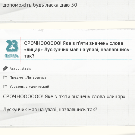
допоможіть будь ласка даю 50​
23
СРОЧНОООООО! Яке з п’яти значень слова
«лицар» Лускунчик мав на увазі, назвавшись
так?
СЕНТЯБРЬ
Автор:
stesis
Предмет:
Литература
Уровень:
студенческий
СРОЧНОООООО! Яке з п’яти значень слова «лицар»
Лускунчик мав на увазі, назвавшись так?