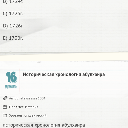
B) 1724г.
C) 1725г.
D) 1726г.
E) 1730г.
16
Историческая хронология абулхаира​
ДЕКАБРЬ
Автор:
alekssssss3004
Предмет:
История
Уровень:
студенческий
историческая хронология абулхаира​