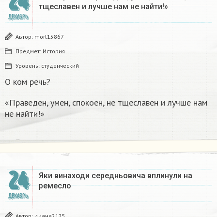
24
тщеславен и лучше нам не найти!»
ДЕКАБРЬ
Автор:
morl15867
Предмет:
История
Уровень:
студенческий
О ком речь?
«Праведен, умен, спокоен, не тщеславен и лучше нам
не найти!»
24
Яки винаходи середньовича вплинули на
ремесло
ДЕКАБРЬ
Автор:
диана2125