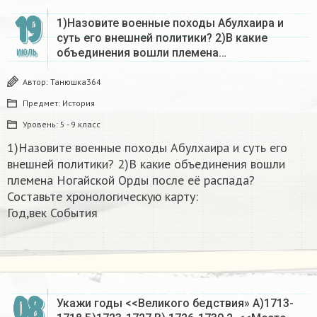
19
1)Назовите военные походы Абулхаира и
суть его внешней политики? 2)В какие
объединения вошли племена…
ИЮЛЬ
Автор:
Танюшка364
Предмет:
История
Уровень:
5 - 9 класс
1)Назовите военные походы Абулхаира и суть его
внешней политики? 2)В какие объединения вошли
племена Ногайской Орды после её распада?
Составьте хронологическую карту:
Год,век События​
08
Укажи годы <<Великого бедствия» А)1713-