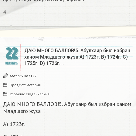
4​
22
ДАЮ МНОГО БАЛЛОВ!5. Абулхаир был избран
ханом Младшего жуза A) 1723г. B) 1724г. C)
1725г. D) 1726г….
ОКТЯБРЬ
Автор:
vika7127
Предмет:
История
Уровень:
студенческий
ДАЮ МНОГО БАЛЛОВ!5. Абулхаир был избран ханом
Младшего жуза
A) 1723г.