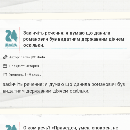
24
Закінчіть речення: я думаю що данила
романович був видатним державним діячем
оскільки.
ДЕКАБРЬ
Автор:
dada2905dada
Предмет:
История
Уровень:
5 - 9 класс
закінчіть речення: я думаю що данила романович був
видатним державним діячем оскільки.
О ком речь? «Праведен, умен, спокоен, не