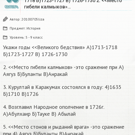
1718 Б)1723-1727 В) 1726-1730 2. <<Место
гибели калмыков»…
СЕНТЯБРЬ
Автор:
20100705liza
Предмет:
История
Уровень:
5 - 9 класс
Укажи годы <<Великого бедствия» А)1713-1718
Б)1723-1727 В) 1726-1730
2. <<Место гибели калмыков» -это сражение при А)
Аягуз Б)Буланты В)Анракай
3. Курултай в Каракумах состоялся в году: 4)1635
Б)1710 В)1726
4. Возглавил Народное ополчение в 1726г.
А)Абулхаир Б)Тауке В) Абылай
5. <<Место стонов и рыданий врага» -это сражение
при 4) Аягуз Б)Буланты В)Анракай