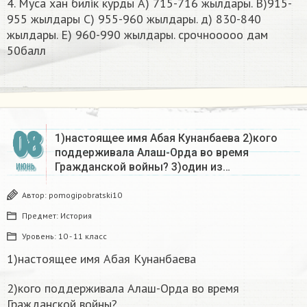
4. Муса хан билік курды А) 715-716 жылдары. В)915-
955 жылдары C) 955-960 жылдары. д) 830-840
жылдары. Е) 960-990 жылдары. срочнооооо дам
50балл​
08
1)настоящее имя Абая Кунанбаева 2)кого
поддерживала Алаш-Орда во время
Гражданской войны? 3)один из…
ИЮНЬ
Автор:
pomogipobratski10
Предмет:
История
Уровень:
10 - 11 класс
1)настоящее имя Абая Кунанбаева
2)кого поддерживала Алаш-Орда во время
Гражданской войны?