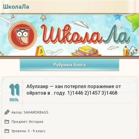
ШколаЛа
Рубрики блога
11
Абулхаир — хан потерпел поражение от
ойратов в . году. 1)1446 2)1457 3)1468​
ИЮЛЬ
Автор:
SAHAROKBAGS
Предмет:
История
Уровень:
5 - 9 класс