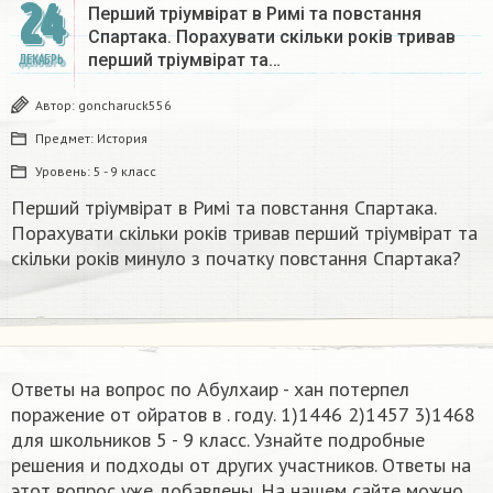
24
Перший тріумвірат в Римі та повстання
Спартака. Порахувати скільки років тривав
перший тріумвірат та…
ДЕКАБРЬ
Автор:
goncharuck556
Предмет:
История
Уровень:
5 - 9 класс
Перший тріумвірат в Римі та повстання Спартака.
Порахувати скільки років тривав перший тріумвірат та
скільки років минуло з початку повстання Спартака?
Ответы на вопрос по Абулхаир - хан потерпел
поражение от ойратов в . году. 1)1446 2)1457 3)1468​
для школьников 5 - 9 класс. Узнайте подробные
решения и подходы от других участников. Ответы на
этот вопрос уже добавлены. На нашем сайте можно