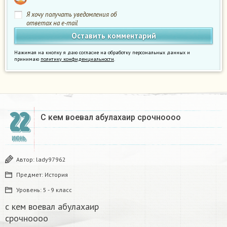
Я хочу получать уведомления об
ответах на e-mail
Нажимая на кнопку я даю согласие на обработку персональных данных и
принимаю
политику конфиденциальности
.
22
С кем воевал абулахаир срочноооо​
ИЮНЬ
Автор:
lady97962
Предмет:
История
Уровень:
5 - 9 класс
с кем воевал абулахаир
срочноооо​