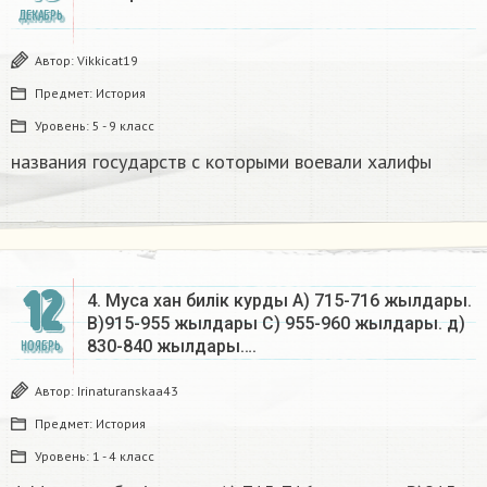
ДЕКАБРЬ
Автор:
Vikkicat19
Предмет:
История
Уровень:
5 - 9 класс
названия государств с которыми воевали халифы
12
4. Муса хан билік курды А) 715-716 жылдары.
В)915-955 жылдары C) 955-960 жылдары. д)
830-840 жылдары….
НОЯБРЬ
Автор:
Irinaturanskaa43
Предмет:
История
Уровень:
1 - 4 класс