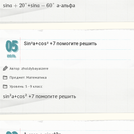
a
+
20
°
a
−
60
°
sin
+sin
a-альфа
05
Sin²a+cos² +7 помогите решить
ИЮЛЬ
Автор:
zholdybayaizere
Предмет:
Математика
Уровень:
5 - 9 класс
sin²a+cos² +7 помогите решить
c
o
s
a
+
s
i
n
a