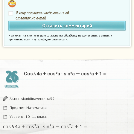
Я хочу получать уведомления об
ответах на e-mail
Нажимая на кнопку я даю согласие на обработку персональных данных и
принимаю
политику конфиденциальности
.
26
Cos∧4а + cos²а · sin²а — cos²а + 1 =
СЕНТЯБРЬ
Автор:
skuridinaveronika59
Предмет:
Математика
Уровень:
10 - 11 класс
cos∧4а + cos²а · sin²а — cos²а + 1 =