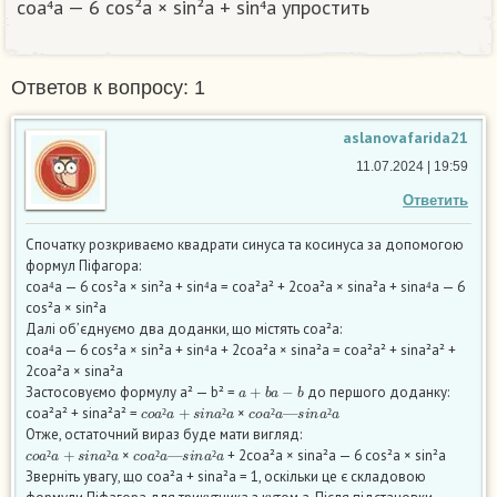
coa⁴a — 6 cos²a × sin²a + sin⁴a упростить​
Ответов к вопросу: 1
aslanovafarida21
11.07.2024 | 19:59
Ответить
Спочатку розкриваємо квадрати синуса та косинуса за допомогою
формул Піфагора:
coa⁴a — 6 cos²a × sin²a + sin⁴a = coa²a² + 2coa²a × sina²a + sina⁴a — 6
cos²a × sin²a
Далі об’єднуємо два доданки, що містять coa²a:
coa⁴a — 6 cos²a × sin²a + sin⁴a + 2coa²a × sina²a = coa²a² + sina²a² +
2coa²a × sina²a
a
+
b
a
−
b
Застосовуємо формулу a² — b² =
до першого доданку:
c
o
a
²
a
+
s
i
n
a
²
a
c
o
a
²
a
—
s
i
n
a
²
a
coa²a² + sina²a² =
×
²
²
²
²
Отже, остаточний вираз буде мати вигляд:
c
o
a
²
a
+
s
i
n
a
²
a
c
o
a
²
a
—
s
i
n
a
²
a
×
+ 2coa²a × sina²a — 6 cos²a × sin²a
²
²
²
²
Зверніть увагу, що coa²a + sina²a = 1, оскільки це є складовою