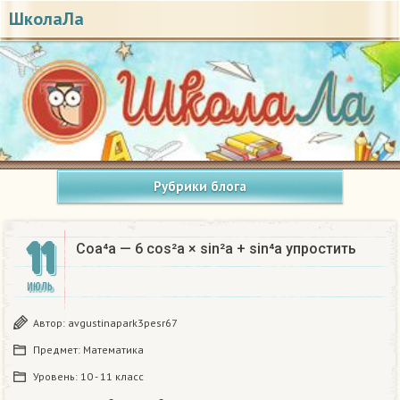
ШколаЛа
Рубрики блога
11
Coa⁴a — 6 cos²a × sin²a + sin⁴a упростить​
ИЮЛЬ
Автор:
avgustinapark3pesr67
Предмет:
Математика
Уровень:
10 - 11 класс