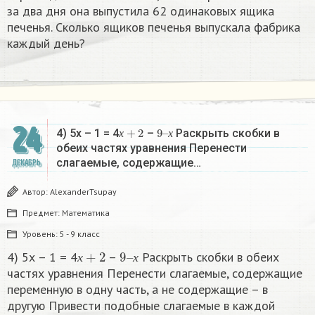
за два дня она выпустила 62 одинаковых ящика
печенья. Сколько ящиков печенья выпускала фабрика
каждый день?
24
х
+
2
9
х
–
4) 5х – 1 = 4
–
Раскрыть скобки в
х
х
обеих частях уравнения Перенести
слагаемые, содержащие…
ДЕКАБРЬ
Автор:
AlexanderTsupay
Предмет:
Математика
Уровень:
5 - 9 класс
х
+
2
9
х
–
4) 5х – 1 = 4
–
Раскрыть скобки в обеих
х
х
частях уравнения Перенести слагаемые, содержащие
переменную в одну часть, а не содержащие – в
другую Привести подобные слагаемые в каждой