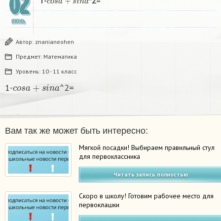
02
1-
^2=
ИЮНЬ
Автор:
znanianeohen
Предмет:
Математика
Уровень:
10 - 11 класс
c
o
s
a
+
s
i
n
a
1-
^2=
Вам так же может быть интересно:
Мягкой посадки! Выбираем правильный стул
для первоклассника
Читать запись полностью
Скоро в школу! Готовим рабочее место для
первоклашки