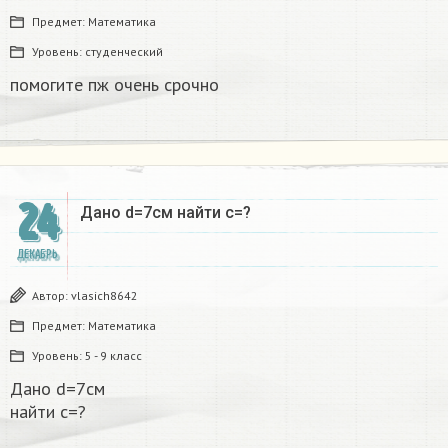
Предмет:
Математика
Уровень:
студенческий
помогите пж очень срочно​
24
Дано d=7см найти с=?​
ДЕКАБРЬ
Автор:
vlasich8642
Предмет:
Математика
Уровень:
5 - 9 класс
Дано d=7см
найти с=?​