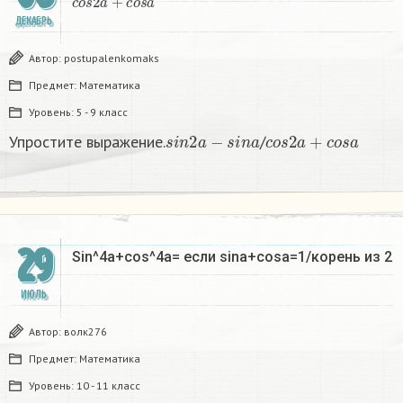
ДЕКАБРЬ
Автор:
postupalenkomaks
Предмет:
Математика
Уровень:
5 - 9 класс
s
i
n
2
a
−
s
i
n
a
c
o
s
2
a
+
c
o
s
a
Упростите выражение.
/
29
Sin^4a+cos^4a= если sina+cosa=1/корень из 2
ИЮЛЬ
Автор:
волк276
Предмет:
Математика
Уровень:
10 - 11 класс