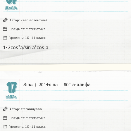
ДЕКАБРЬ
Автор:
kseniaozerova60
Предмет:
Математика
Уровень:
10 - 11 класс
1-2cos²a/sin a*cos a
17
a
+
20
°
a
−
60
°
Sin
+sin
a-альфа
НОЯБРЬ
Автор:
stefanniyaaa
Предмет:
Математика
Уровень:
10 - 11 класс