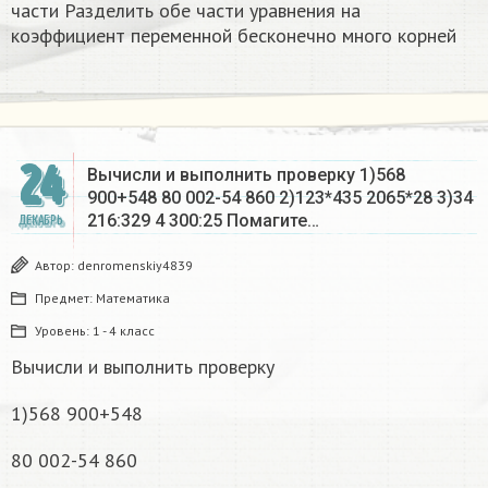
части Разделить обе части уравнения на
коэффициент переменной бесконечно много корней​
24
Вычисли и выполнить проверку 1)568
900+548 80 002-54 860 2)123*435 2065*28 3)34
216:329 4 300:25 Помагите…
ДЕКАБРЬ
Автор:
denromenskiy4839
Предмет:
Математика
Уровень:
1 - 4 класс
Вычисли и выполнить проверку
1)568 900+548
80 002-54 860