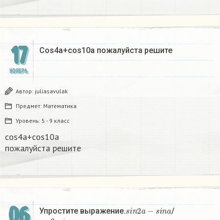
17
Cos4a+cos10a пожалуйста решите​
НОЯБРЬ
Автор:
juliasavulak
Предмет:
Математика
Уровень:
5 - 9 класс
cos4a+cos10a
пожалуйста решите​
06
s
i
n
2
a
−
s
i
n
a
Упростите выражение.
/
c
o
s
2
a
+
c
o
s
a