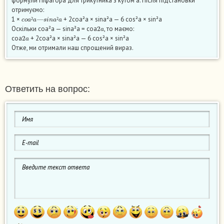
формули Піфагора для трикутника з кутом a. Після підстановки
отримуємо:
c
o
a
²
a
—
s
i
n
a
²
a
1 ×
+ 2coa²a × sina²a — 6 cos²a × sin²a
2
a
²
²
Оскільки coa²a — sina²a = coa
, то маємо:
2
a
coa
+ 2coa²a × sina²a — 6 cos²a × sin²a
Отже, ми отримали наш спрощений вираз.
Ответить на вопрос: