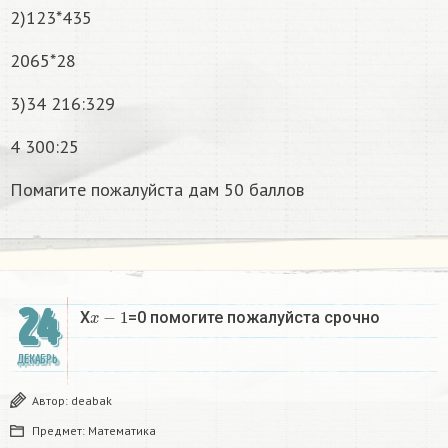
2)123*435
2065*28
3)34 216:329
4 300:25
Помагите пожалуйста дам 50 баллов
24
x
−
1
X
=0 помогите пожалуйста срочно
ДЕКАБРЬ
Автор:
deabak
Предмет:
Математика