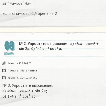
sin^4a+cos^4a=
если sina+cosa=1/корень из 2
08
s
c
i
o
n
s
a
a
—
№ 2. Упростите выражения. a)
² +
sin 2a; б) 1-4 sin² cos² a;​
ДЕКАБРЬ
Автор:
a42536902
Предмет:
Математика
Уровень:
10 - 11 класс
№ 2. Упростите выражения.
s
i
n
a
—
c
o
s
a
a)
² + sin 2a;
б) 1-4 sin² cos² a;​