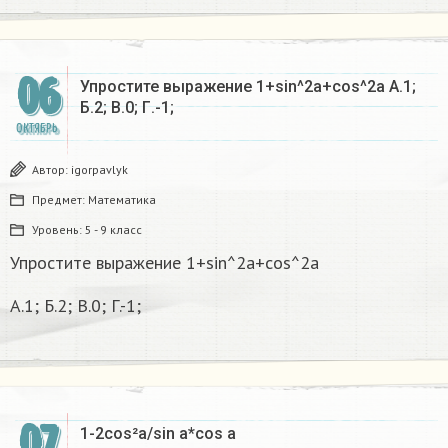
06
Упростите выражение 1+sin^2a+cos^2a A.1;
Б.2; В.0; Г.-1;
ОКТЯБРЬ
Автор:
igorpavlyk
Предмет:
Математика
Уровень:
5 - 9 класс
Упростите выражение 1+sin^2a+cos^2a
A.1; Б.2; В.0; Г.-1;
07
1-2cos²a/sin a*cos a