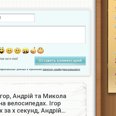
ах на e-mail
у персональных данных и принимаю
политику конфиденциальности
.
Ігор, Андрій та Микола
а велосипедах. Ігор
 за х секунд, Андрій…