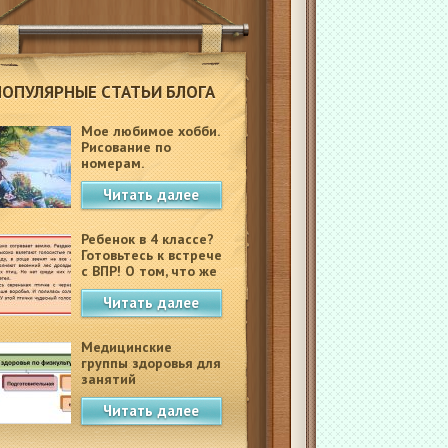
ПОПУЛЯРНЫЕ СТАТЬИ БЛОГА
Мое любимое хобби.
Рисование по
номерам.
Читать далее
Ребенок в 4 классе?
Готовьтесь к встрече
с ВПР! О том, что же
это такое.
Читать далее
Медицинские
группы здоровья для
занятий
физкультурой в
Читать далее
школе