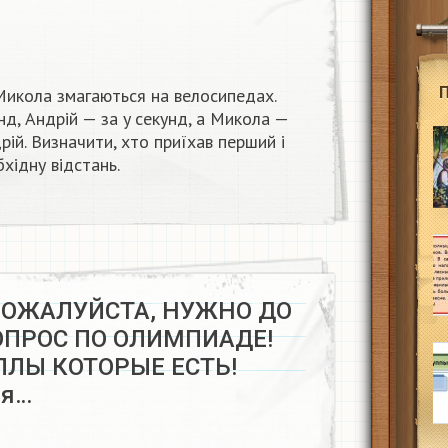
 Микола змагаються на велосипедах.
нд, Андрій — за y секунд, а Микола —
ій. Визначити, хто приїхав перший і
бхідну відстань.
ПОЖАЛУЙСТА, НУЖНО ДО
ВОПРОС ПО ОЛИМПИАДЕ!
ЛЛЫ КОТОРЫЕ ЕСТЬ!
тя…