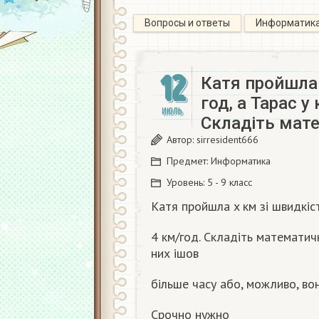
Вопросы и ответы
Информатик
12
Катя пройшла 
год, а Тарас у
ИЮЛЬ
Складіть мат
Автор:
sirresident666
Предмет:
Информатика
Уровень:
5 - 9 класс
Катя пройшла x км зі швидкіст
4 км/год. Складіть математич
них ішов
більше часу або, можливо, во
Срочно нужно