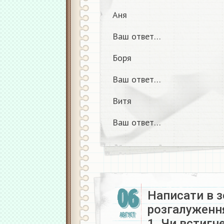
Аня
Ваш ответ…
Боря
Ваш ответ…
Витя
Ваш ответ…
06
Написати в з
розгалуження
АВГУСТ
1. Чи встигн