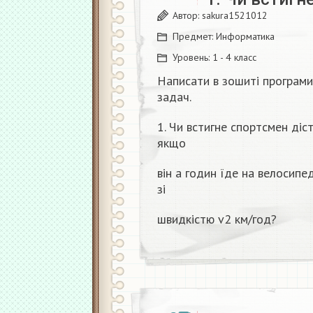
Автор:
sakura1521012
Предмет:
Информатика
Уровень:
1 - 4 класс
Написати в зошиті програми
задач.
1. Чи встигне спортсмен діс
якщо
він а годин їде на велосипед
зі
швидкістю v2 км/год?