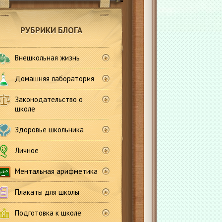
РУБРИКИ БЛОГА
Внешкольная жизнь
Домашняя лаборатория
Законодательство о
школе
Здоровье школьника
Личное
Ментальная арифметика
Плакаты для школы
Подготовка к школе