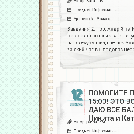
Автор:
SaTaNLIS
Предмет:
Информатика
Уровень:
5 - 9 класс
Завдання 2. Ігор, Андрій та
Ігор подолав шлях за х секу
на 5 секунд швидше ніж Андр
за який час він подолав нео
12
ПОМОГИТЕ 
15:00! ЭТО 
ОКТЯБРЬ
ДАЮ ВСЕ БА
Никита и Ка
Автор:
pasha1680
Предмет:
Информатика