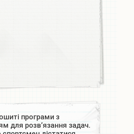
ошиті програми з
м для розв’язання задач.
е спортсмен дістатися…