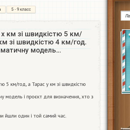
а
5 - 9 класс
x км зі швидкістю 5 км/
 км зі швидкістю 4 км/год.
ематичну модель…
ю 5 км/год, а Тарас у км зі швидкістю
ну модель і проєкт для визначення, хто з
ни йшли один і той самий час.