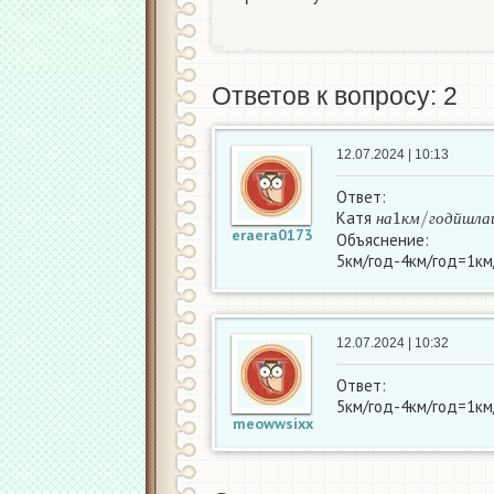
Ответов к вопросу: 2
12.07.2024 | 10:13
Ответ:
н
г
о
а
д
1
к
й
м
ш
/
л
а
ш
в
и
д
ш
Катя
н
а
к
м
г
о
д
й
ш
л
а
eraera0173
Объяснение:
5км/год-4км/год=1к
12.07.2024 | 10:32
Ответ:
5км/год-4км/год=1км
meowwsixx