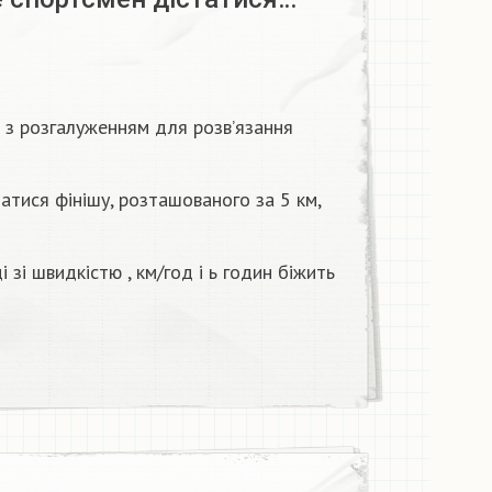
 з розгалуженням для розв’язання
татися фінішу, розташованого за 5 км,
і зі швидкістю , км/год і ь годин біжить