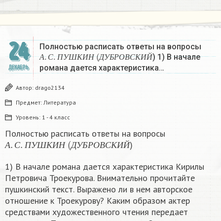
24
Полностью расписать ответы на вопросы
А
.
С
.
П
У
Ш
К
И
Н
(
Д
У
Б
Р
О
В
С
К
И
Й
) 1) В начале
А
С
П
У
Ш
К
И
Н
Д
У
Б
Р
О
В
С
К
И
Й
романа дается характеристика…
ДЕКАБРЬ
Автор:
drago2134
Предмет:
Литература
Уровень:
1 - 4 класс
Полностью расписать ответы на вопросы
А
.
С
.
П
У
Ш
К
И
Н
(
Д
У
Б
Р
О
В
С
К
И
Й
)
А
С
П
У
Ш
К
И
Н
Д
У
Б
Р
О
В
С
К
И
Й
1) В начале романа дается характеристика Кирилы
Петровича Троекурова. Внимательно прочитайте
пушкинский текст. Выражено ли в нем авторское
отношение к Троекурову? Каким образом актер
средствами художественного чтения передает