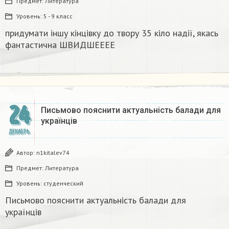
Предмет:
Литература
Уровень:
5 - 9 класс
придумати іншу кінцівку до твору 35 кіло надії, якась
фантастична​ ШВИДШЕЕЕЕ
24
Письмово пояснити актуальність балади для
українців
ДЕКАБРЬ
Автор:
n1kitalev74
Предмет:
Литература
Уровень:
студенческий
Письмово пояснити актуальність балади для
українців