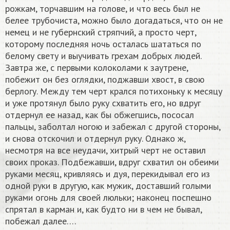
рожкам, торчавшим на голове, и что весь был не
белее трубочиста, можно было догадаться, что он не
немец и не губернский стряпчий, а просто черт,
которому последняя ночь осталась шататься по
белому свету и выучивать грехам добрых людей.
Завтра же, с первыми колоколами к заутрене,
побежит он без оглядки, поджавши хвост, в свою
берлогу. Между тем черт крался потихоньку к месяцу
и уже протянул было руку схватить его, но вдруг
отдернул ее назад, как бы обжегшись, пососал
пальцы, заболтал ногою и забежал с другой стороны,
и снова отскочил и отдернул руку. Однако ж,
несмотря на все неудачи, хитрый черт не оставил
своих проказ. Подбежавши, вдруг схватил он обеими
руками месяц, кривляясь и дуя, перекидывал его из
одной руки в другую, как мужик, доставший голыми
руками огонь для своей люльки; наконец поспешно
спрятал в карман и, как будто ни в чем не бывал,
побежал далее….​