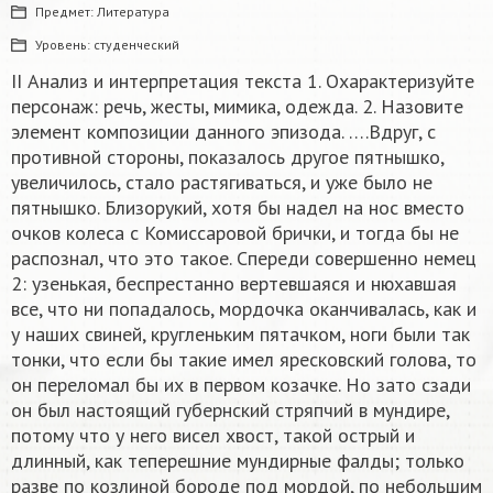
Предмет:
Литература
Уровень:
студенческий
II Анализ и интерпретация текста 1. Охарактеризуйте
персонаж: речь, жесты, мимика, одежда. 2. Назовите
элемент композиции данного эпизода. ….Вдруг, с
противной стороны, показалось другое пятнышко,
увеличилось, стало растягиваться, и уже было не
пятнышко. Близорукий, хотя бы надел на нос вместо
очков колеса с Комиссаровой брички, и тогда бы не
распознал, что это такое. Спереди совершенно немец
2: узенькая, беспрестанно вертевшаяся и нюхавшая
все, что ни попадалось, мордочка оканчивалась, как и
у наших свиней, кругленьким пятачком, ноги были так
тонки, что если бы такие имел яресковский голова, то
он переломал бы их в первом козачке. Но зато сзади
он был настоящий губернский стряпчий в мундире,
потому что у него висел хвост, такой острый и
длинный, как теперешние мундирные фалды; только
разве по козлиной бороде под мордой, по небольшим