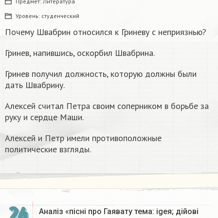
Предмет:
Литература
Уровень:
студенческий
Почему Швабрин относился к Гриневу с неприязнью?
Гринев, напившись, оскорбил Швабрина.
Гринев получил должность, которую должны были
дать Швабрину.
Алексей считал Петра своим соперником в борьбе за
руку и сердце Маши.
Алексей и Петр имели противоположные
политические взгляды.
24
Аналіз «пісні про Гаявату тема: igeя; дійові