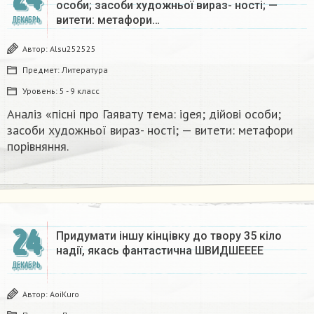
особи; засоби художньої вираз- ності; —
витети: метафори…
ДЕКАБРЬ
Автор:
Alsu252525
Предмет:
Литература
Уровень:
5 - 9 класс
Аналіз «пісні про Гаявату тема: igeя; дійові особи;
засоби художньої вираз- ності; — витети: метафори
порівняння.​
24
Придумати іншу кінцівку до твору 35 кіло
надії, якась фантастична​ ШВИДШЕЕЕЕ
ДЕКАБРЬ
Автор:
AoiKuro