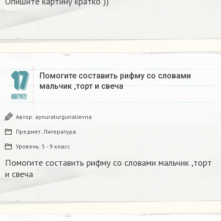
Опишите картину кратко ))
17
Помогите составить рифму со словами
мальчик ,торт и свеча
АВГУСТ
Автор:
aynuraturgunalievna
Предмет:
Литература
Уровень:
5 - 9 класс
Помогите составить рифму со словами мальчик ,торт
и свеча