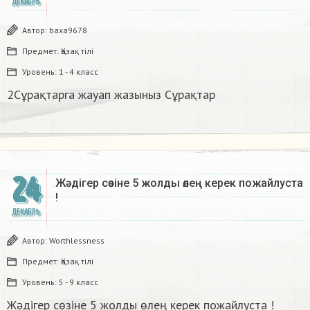
ДЕКАБРЬ
Автор:
baxa9678
Предмет:
Қазақ тiлi
Уровень:
1 - 4 класс
2Сұрақтарга жауап жазыныз Сұрақтар​
24
Жәдігер сөзіне 5 жолды өлең керек пожайлуста
!
ДЕКАБРЬ
Автор:
Worthlessness
Предмет:
Қазақ тiлi
Уровень:
5 - 9 класс
Жәдігер сөзіне 5 жолды өлең керек пожайлуста !