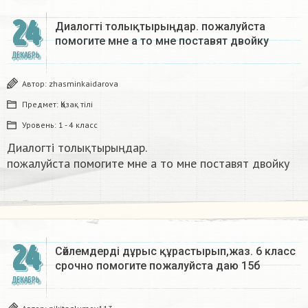
24
Диалогті толықтырыңдар. пожалуйста
помогите мне а то мне поставят двойку​
ДЕКАБРЬ
Автор:
zhasminkaidarova
Предмет:
Қазақ тiлi
Уровень:
1 - 4 класс
Диалогті толықтырыңдар.
пожалуйста помогите мне а то мне поставят двойку​
24
Сөйлемдерді дұрыс құрастырып,жаз. 6 класс
срочно помогите пожалуйста даю 15б​
ДЕКАБРЬ