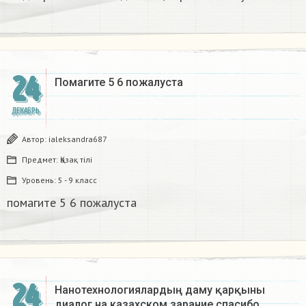
24
Помагите 5 6 пожалуста​
ДЕКАБРЬ
Автор:
ialeksandra687
Предмет:
Қазақ тiлi
Уровень:
5 - 9 класс
помагите 5 6 пожалуста​
24
Нанотехнологиялардың даму қарқыны
диалог на казахском зарание спасибо