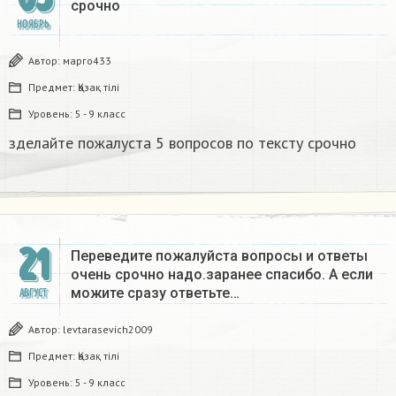
срочно​
НОЯБРЬ
Автор:
марго433
Предмет:
Қазақ тiлi
Уровень:
5 - 9 класс
зделайте пожалуста 5 вопросов по тексту срочно​
21
Переведите пожалуйста вопросы и ответы
очень срочно надо.заранее спасибо. А если
можите сразу ответьте…
АВГУСТ
Автор:
levtarasevich2009
Предмет:
Қазақ тiлi
Уровень:
5 - 9 класс