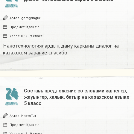
ДЕКАБРЬ
Автор:
gorogringur
Предмет:
Қазақ тiлi
Уровень:
5 - 9 класс
Нанотехнологиялардың даму қарқыны диалог на
казахском зарание спасибо
24
Составь предложение со словами көшпелер,
жауынгер, халык, батыр на казахском языке
5 класс​
ДЕКАБРЬ
Автор:
НастяТит
Предмет:
Қазақ тiлi
Уровень:
5 - 9 класс