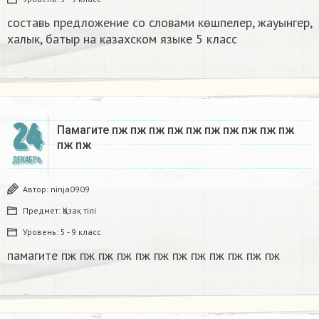
составь предложение со словами көшпелер, жауынгер,
халык, батыр на казахском языке 5 класс​
24
Памагите пж пж пж пж пж пж пж пж пж пж
пж пж​
ДЕКАБРЬ
Автор:
ninja0909
Предмет:
Қазақ тiлi
Уровень:
5 - 9 класс
памагите пж пж пж пж пж пж пж пж пж пж пж пж​