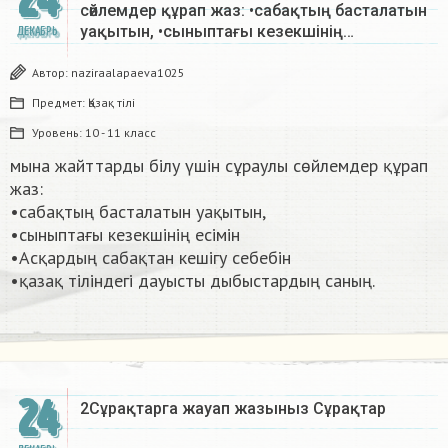
сөйлемдер құрап жаз: •сабақтың басталатын
уақытын, •сыныптағы кезекшінің…
ДЕКАБРЬ
Автор:
naziraalapaeva1025
Предмет:
Қазақ тiлi
Уровень:
10 - 11 класс
мына жайттарды білу үшін сұраулы сөйлемдер құрап
жаз:
•сабақтың басталатын уақытын,
•сыныптағы кезекшінің есімін
•Асқардың сабақтан кешігу себебін
•қазақ тіліндегі дауысты дыбыстардың саның. ​
24
2Сұрақтарга жауап жазыныз Сұрақтар​