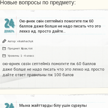
Новые вопросы по предмету:
24
Ою-өрнек сөзін септеймiз помогите пж 60
баллов даже болше не надо писать что это
лехко ид. просто дайте…
ДЕКАБРЬ
Автор:
vikakhachyk
Предмет:
Қазақ тiлi
Уровень:
1 - 4 класс
ою-өрнек сөзін септеймiз помогите пж 60 баллов
даже болше не надо писать что это лехко ид. просто
дайте ответ правильны пж 100 балов ​
24
Мына жайттарды білу үшін сұраулы