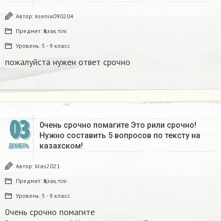
Автор:
ksenia090204
Предмет:
Қазақ тiлi
Уровень:
5 - 9 класс
пожалуйста нужен ответ срочно​
03
0чень срочно помагите Это рили срочно!​
Нужно составить 5 вопросов по тексту на
казахском!
ДЕКАБРЬ
Автор:
klas2021
Предмет:
Қазақ тiлi
Уровень:
5 - 9 класс
0чень срочно помагите