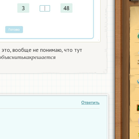
это, вообще не понимаю, что тут
о
б
ъ
я
с
н
и
т
ь
к
а
к
р
е
ш
а
е
т
с
я
о
б
ъ
я
с
н
и
т
ь
к
а
к
р
е
ш
а
е
т
с
я
Ответить