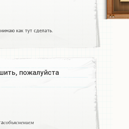
нимаю как тут сделать.
шить, пожалуйста
е
м
с
о
б
ъ
я
с
н
е
н
и
е
м
та
с
о
б
ъ
я
с
н
е
н
и
е
м