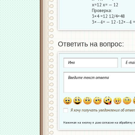
x=12 x= — 12
Проверка:
3×4 =12 12/4=48
−
4
−
4
3×
= — 12 -12×
=
Ответить на вопрос:
Я хочу получать уведомления об ответ
Нажимая на кнопку я даю согласие на обработк