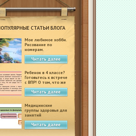
ПОПУЛЯРНЫЕ СТАТЬИ БЛОГА
Мое любимое хобби.
Рисование по
номерам.
Читать далее
Ребенок в 4 классе?
Готовьтесь к встрече
с ВПР! О том, что же
это такое.
Читать далее
Медицинские
группы здоровья для
занятий
физкультурой в
Читать далее
школе