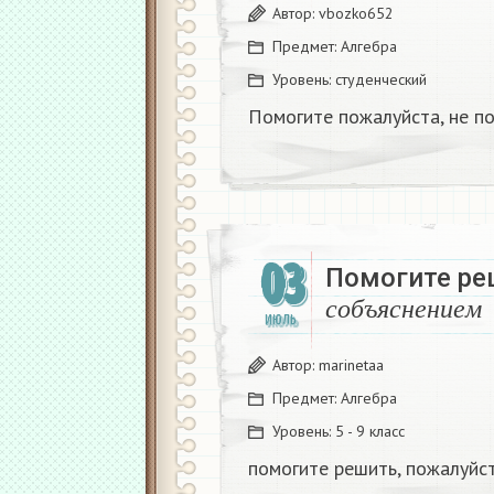
Автор:
vbozko652
Предмет:
Алгебра
Уровень:
студенческий
Помогите пожалуйста, не по
03
Помогите ре
с
о
б
ъ
я
с
н
е
н
и
ИЮЛЬ
с
о
б
ъ
я
с
н
е
н
и
е
м
Автор:
marinetaa
Предмет:
Алгебра
Уровень:
5 - 9 класс
помогите решить, пожалуйс