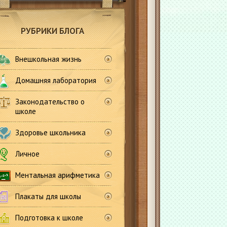
РУБРИКИ БЛОГА
Внешкольная жизнь
Домашняя лаборатория
Законодательство о
школе
Здоровье школьника
Личное
Ментальная арифметика
Плакаты для школы
Подготовка к школе