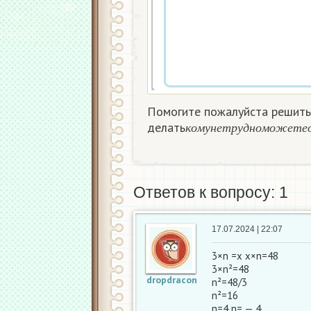
Помогите пожалуйста решить 
к
о
м
у
н
е
т
р
у
д
н
о
м
о
ж
е
т
е
делать
к
о
м
у
н
е
т
р
у
д
н
о
м
о
ж
е
т
е
Ответов к вопросу: 1
17.07.2024 | 22:07
3×n =x x×n=48
3×n²=48
dropdracon
n²=48/3
n²=16
n=4 n= — 4