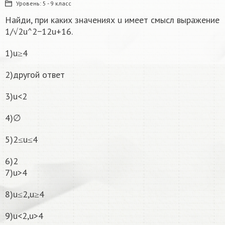
Уровень:
5 - 9 класс
Найди, при каких значениях u имеет смысл выражение
1/√2u^2−12u+16.
1)u≥4
2)другой ответ
3)u<2
4)∅
5)2≤u≤4
6)2
7)u>4
8)u≤2,u≥4
9)u<2,u>4