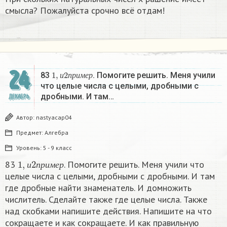
смысла? Пожалуйста срочно всё отдам!
24
1
,
и
2
п
р
и
м
е
р
83
. Помогите решить. Меня учили
и
п
р
и
м
е
р
что целые числа с целыми, дробными с
дробными. И там…
ДЕКАБРЬ
Автор:
nastyacap04
Предмет:
Алгебра
Уровень:
5 - 9 класс
1
,
и
2
п
р
и
м
е
р
83
. Помогите решить. Меня учили что
и
п
р
и
м
е
р
целые числа с целыми, дробными с дробными. И там
где дробные найти знаменатель. И домножить
числитель. Сделайте также где целые числа. Также
над скобками напишите действия. Напишите на что
сокращаете и как сокращаете. И как правильную