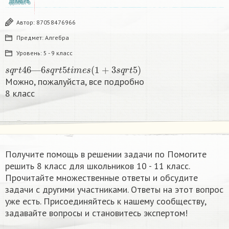
ДЕКАБРЬ
Автор:
87058476966
Предмет:
Алгебра
Уровень:
5 - 9 класс
s
q
r
t
46
—
6
s
q
r
t
5
t
i
m
e
s
(
1
+
3
s
q
r
t
5
)
Можно, пожалуйста, все подробно
8 класс​
Получите помощь в решении задачи по Помогите
решить 8 класс для школьников 10 - 11 класс.
Прочитайте множественные ответы и обсудите
задачи с другими участниками. Ответы на этот вопрос
уже есть. Присоединяйтесь к нашему сообществу,
задавайте вопросы и становитесь экспертом!