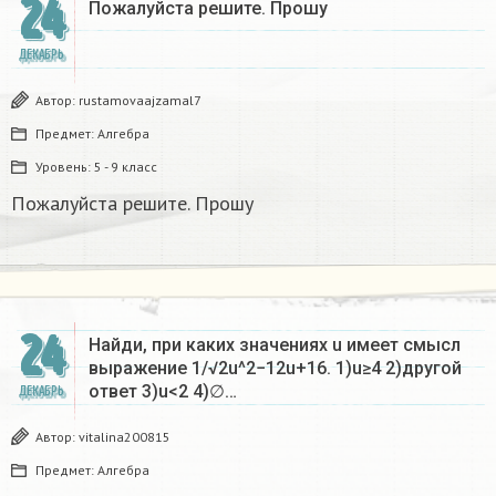
24
Пожалуйста решите. Прошу
ДЕКАБРЬ
Автор:
rustamovaajzamal7
Предмет:
Алгебра
Уровень:
5 - 9 класс
Пожалуйста решите. Прошу
24
Найди, при каких значениях u имеет смысл
выражение 1/√2u^2−12u+16. 1)u≥4 2)другой
ответ 3)u<2 4)∅…
ДЕКАБРЬ
Автор:
vitalina200815
Предмет:
Алгебра