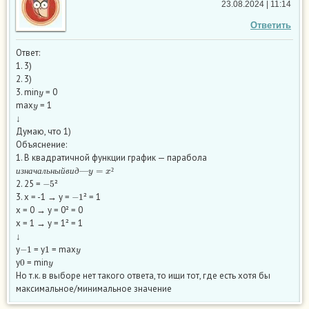
23.08.2024 | 11:14
Ответить
Ответ:
1. 3)
2. 3)
y
3. min
= 0
y
max
= 1
↓
Думаю, что 1)
Объяснение:
1. В квадратичной функции график — парабола
и
з
н
а
ч
а
л
ь
н
ы
й
в
и
д
—
y
=
x
²
−
5
и
з
н
а
ч
а
л
ь
н
ы
й
в
и
д
²
2. 25 =
²
−
1
3. x = -1 → y =
² = 1
x = 0 → y = 0² = 0
x = 1 → y = 1² = 1
↓
−
1
1
y
y
= y
= max
0
y
y
= min
Но т.к. в выборе нет такого ответа, то ищи тот, где есть хотя бы
максимальное/минимальное значение