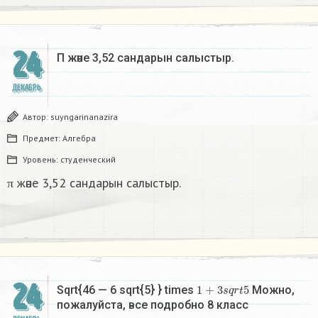
24
Π және 3,52 сандарын салыстыр. ​
ДЕКАБРЬ
Автор:
suyngarinanazira
Предмет:
Алгебра
Уровень:
студенческий
π және 3,52 сандарын салыстыр.
24
1
+
3
s
q
r
t
5
Sqrt{46 — 6 sqrt{5} } times
Можно,
пожалуйста, все подробно 8 класс​