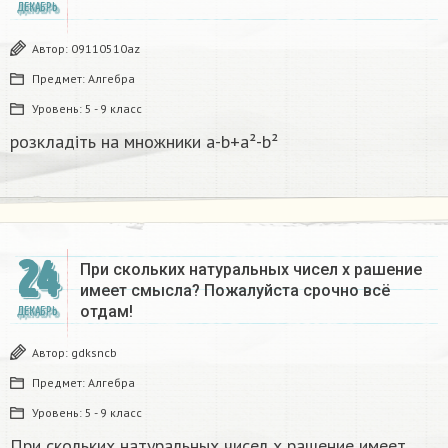
ДЕКАБРЬ
Автор:
09110510az
Предмет:
Алгебра
Уровень:
5 - 9 класс
розкладіть на множники а-b+a²-b²​
24
При скольких натуральных чисел х рашение
имеет смысла? Пожалуйста срочно всё
отдам!
ДЕКАБРЬ
Автор:
gdksncb
Предмет:
Алгебра
Уровень:
5 - 9 класс
При скольких натуральных чисел х рашение имеет