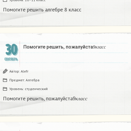
Помогите решить алгебре 8 класс
30
9
к
л
а
с
с
Помогите решить, пожалуйста
к
л
а
с
с
СЕНТЯБРЬ
Автор:
Alefr
Предмет:
Алгебра
Уровень:
студенческий
9
к
л
а
с
с
Помогите решить, пожалуйста
к
л
а
с
с